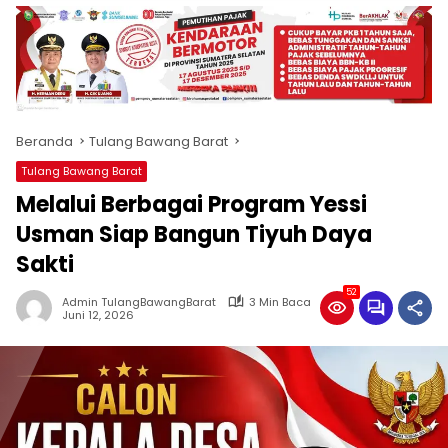
produk
antara
lain
mampu
menjadi
tempat
Beranda
Tulang Bawang Barat
komunikasi
usaha
Tulang Bawang Barat
(beriklan),
Melalui Berbagai Program Yessi
fokus
pada
Usman Siap Bangun Tiyuh Daya
pemberitaan
Sakti
nasional
maupun
52
Admin TulangBawangBarat
3 Min Baca
international,
Juni 12, 2026
bernuansa
lokal
dan
dinamis,
memiliki
kisaran