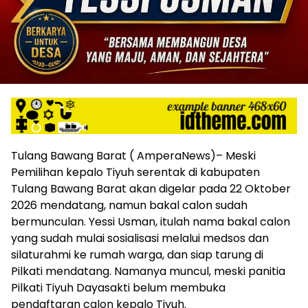
mengandung
unsur
edukasi,
gaya
hidup,
hiburan,
bebas
dari
SARA,
narkoba
dan
Tulang Bawang Barat ( AmperaNews)– Meski
berita
Pemilihan kepalo Tiyuh serentak di kabupaten
asusila
Tulang Bawang Barat akan digelar pada 22 Oktober
Media
2026 mendatang, namun bakal calon sudah
Cetak
dan
bermunculan. Yessi Usman, itulah nama bakal calon
Online
yang sudah mulai sosialisasi melalui medsos dan
Ampera
silaturahmi ke rumah warga, dan siap tarung di
News
Pilkati mendatang. Namanya muncul, meski panitia
Pilkati Tiyuh Dayasakti belum membuka
pendaftaran calon kepalo Tiyuh.