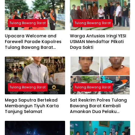
Tulang Bawang Barat
Tulang Bawang Barat
Upacara Welcome and
Warga Antusias Iringi YESI
Farewell Parade Kapolres
USMAN Mendaftar Pilkati
Tulang Bawang Barat
Daya Sakti
Berlangsung Khidmat
Tulang Bawang Barat
Tulang Bawang Barat
Mega Saputra Bertekad
Sat Reskrim Polres Tulang
Membangun Tiyuh Karta
Bawang Barat Kembali
Tanjung Selamat
Amankan Dua Pelaku
Curat di Kecamatan
Tulang Bawang Tengah