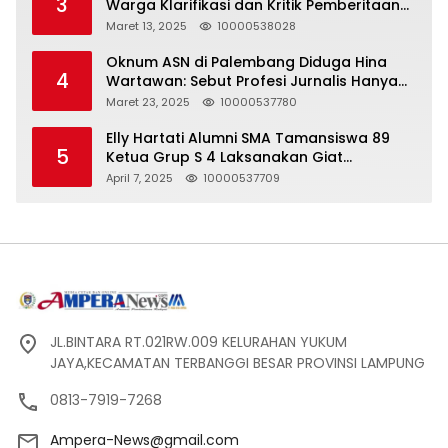
3
Warga Klarifikasi dan Kritik Pemberitaan
yang Tidak Akurat
Maret 13, 2025
10000538028
Oknum ASN di Palembang Diduga Hina
4
Wartawan: Sebut Profesi Jurnalis Hanya
Seharga 2 Liter Bensin, Berujung Dugaan
Maret 23, 2025
10000537780
Pelanggaran UU ITE!
Elly Hartati Alumni SMA Tamansiswa 89
5
Ketua Grup S 4 Laksanakan Giat
Silaturahmi
April 7, 2025
10000537709
JL.BINTARA RT.021RW.009 KELURAHAN YUKUM
JAYA,KECAMATAN TERBANGGI BESAR PROVINSI LAMPUNG
0813-7919-7268
Ampera-News@gmail.com