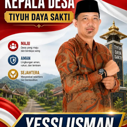
harga
iklan
yang
relatif
lebih
murah
dari
Koran
maupun
media
siber
lainnya,
desain
Koran
dan
media
siber
lebih
eksklusif,
bergaya
trendi,