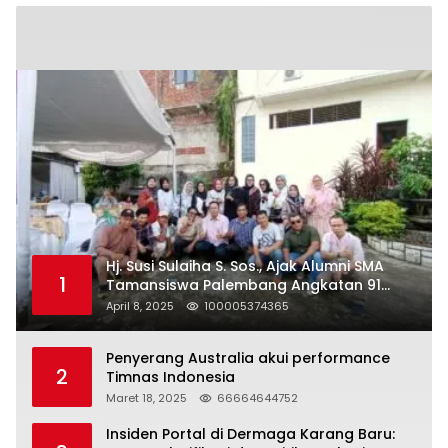
Hj. Susi Sulaiha S. Sos., Ajak Alumni SMA
1
Tamansiswa Palembang Angkatan 91
Halal Bihalal
April 8, 2025
100005374365
Penyerang Australia akui performance
2
Timnas Indonesia
Maret 18, 2025
66664644752
Insiden Portal di Dermaga Karang Baru: