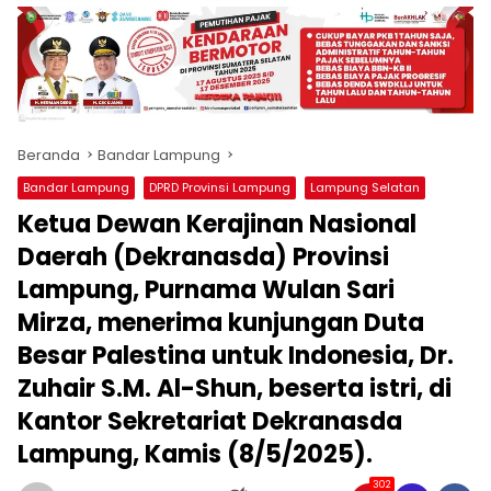
produk
antara
lain
mampu
menjadi
tempat
Beranda
Bandar Lampung
komunikasi
usaha
Bandar Lampung
DPRD Provinsi Lampung
Lampung Selatan
(beriklan),
Ketua Dewan Kerajinan Nasional
fokus
pada
Daerah (Dekranasda) Provinsi
pemberitaan
Lampung, Purnama Wulan Sari
nasional
Mirza, menerima kunjungan Duta
maupun
international,
Besar Palestina untuk Indonesia, Dr.
bernuansa
Zuhair S.M. Al-Shun, beserta istri, di
lokal
dan
Kantor Sekretariat Dekranasda
dinamis,
Lampung, Kamis (8/5/2025).
memiliki
kisaran
302