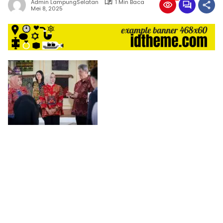
Admin LampungSelatan
1 Min Baca
harga
Mei 8, 2025
iklan
yang
relatif
lebih
murah
dari
Koran
maupun
media
siber
lainnya,
desain
Koran
dan
media
siber
lebih
eksklusif,
bergaya
trendi,