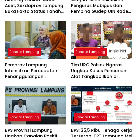
Aset, Sekdaprov Lampung
Pengurus Mabigus dan
Buka Fakta Status Tanah
Pembina Gudep UIN Raden
Ryacudu
Intan, Dorong Pramuka
Perkuat Karakter Generasi
Muda
Bandar Lampung
Bandar Lampung
Pemprov Lampung
Tim URC Polsek Ngaras
Intensifkan Percepatan
Ungkap Kasus Pencurian
Penanggulangan
Alat Tangkap Ikan di
Tuberkulosis di
Pelabuhan Kota Jawa, Dua
Tanggamus
Terduga Pelaku
Diamankan.
Bandar Lampung
Bandar Lampung
BPS Provinsi Lampung
BPS: 35,5 Ribu Tenaga Kerja
Ungkap Capaian Positif
Terserap, TPT Lampung Mei