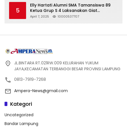
Elly Hartati Alumni SMA Tamansiswa 89
5
Ketua Grup S 4 Laksanakan Giat
Silaturahmi
April 7, 2025
10000537707
JL.BINTARA RT.021RW.009 KELURAHAN YUKUM
JAYA,KECAMATAN TERBANGGI BESAR PROVINSI LAMPUNG
0813-7919-7268
Ampera-News@gmail.com
Kategori
Uncategorized
Bandar Lampung