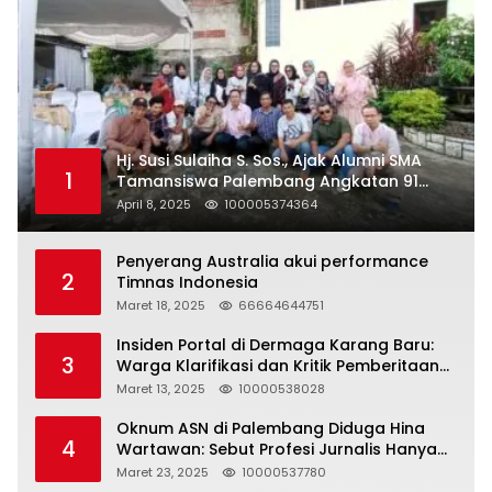
Hj. Susi Sulaiha S. Sos., Ajak Alumni SMA
1
Tamansiswa Palembang Angkatan 91
Halal Bihalal
April 8, 2025
100005374364
Penyerang Australia akui performance
2
Timnas Indonesia
Maret 18, 2025
66664644751
Insiden Portal di Dermaga Karang Baru:
3
Warga Klarifikasi dan Kritik Pemberitaan
yang Tidak Akurat
Maret 13, 2025
10000538028
Oknum ASN di Palembang Diduga Hina
4
Wartawan: Sebut Profesi Jurnalis Hanya
Seharga 2 Liter Bensin, Berujung Dugaan
Maret 23, 2025
10000537780
Pelanggaran UU ITE!