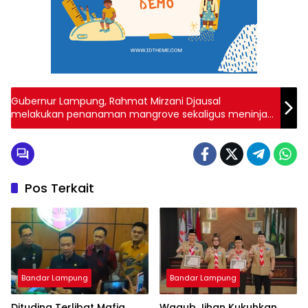
Gubernur Lampung, Rahmat Mirzani Djausal
melakukan penanaman mangrove sekaligus meninjau
penerapan inovasi teknik Appostrap, yakni alat
pemecah ombak dan penangkap sedimen, di Desa
Gebang, Kecamatan Teluk Pandan, Kabupaten
Pesawaran, Kamis (8/5/2025).
Pos Terkait
Bandar Lampung
Bandar Lampung
Dituding Terlibat Mafia
Wagub Jihan Kukuhkan