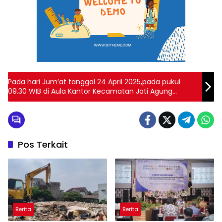
Pada hari Jum’at tanggal 24 April 2025,pada pukul
09.30 WIB di Aula Kantor Kecamatan Jati Agung
Kabupaten Lampung Selatan Gelar kegiatan Rapat
Koordinasi Bulanan Tingkat Kecamatan Kabupaten
Lampung Selatan.
Pos Terkait
Berita
Berita