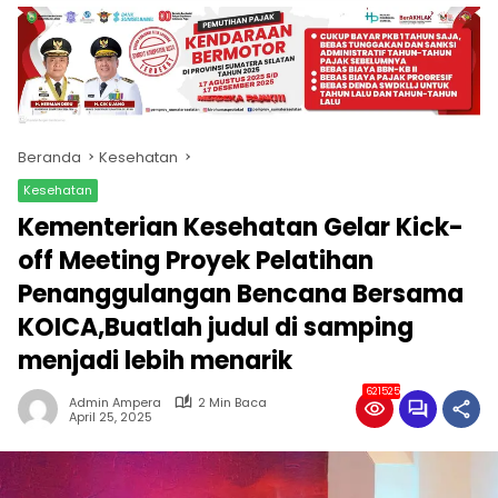
produk
antara
lain
mampu
menjadi
tempat
Beranda
Kesehatan
komunikasi
usaha
Kesehatan
(beriklan),
Kementerian Kesehatan Gelar Kick-
fokus
pada
off Meeting Proyek Pelatihan
pemberitaan
Penanggulangan Bencana Bersama
nasional
KOICA,Buatlah judul di samping
maupun
international,
menjadi lebih menarik
bernuansa
lokal
621525
Admin Ampera
2 Min Baca
dan
April 25, 2025
dinamis,
memiliki
kisaran