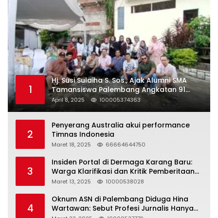
Hj. Susi Sulaiha S. Sos., Ajak Alumni SMA
1
Tamansiswa Palembang Angkatan 91
Halal Bihalal
April 8, 2025
100005374363
Penyerang Australia akui performance
2
Timnas Indonesia
Maret 18, 2025
66664644750
Insiden Portal di Dermaga Karang Baru:
3
Warga Klarifikasi dan Kritik Pemberitaan
yang Tidak Akurat
Maret 13, 2025
10000538028
Oknum ASN di Palembang Diduga Hina
4
Wartawan: Sebut Profesi Jurnalis Hanya
Seharga 2 Liter Bensin, Berujung Dugaan