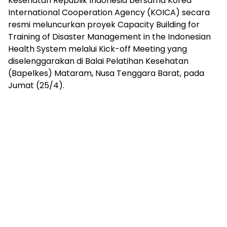
Kesehatan Republik Indonesia bersama Korea
mengandung
International Cooperation Agency (KOICA) secara
unsur
edukasi,
resmi meluncurkan proyek Capacity Building for
gaya
Training of Disaster Management in the Indonesian
hidup,
Health System melalui Kick-off Meeting yang
hiburan,
diselenggarakan di Balai Pelatihan Kesehatan
bebas
(Bapelkes) Mataram, Nusa Tenggara Barat, pada
dari
Jumat (25/4).
SARA,
narkoba
dan
berita
asusila
Media
Cetak
dan
Online
Ampera
News