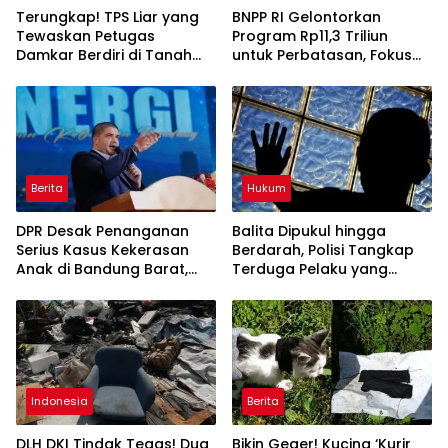
Terungkap! TPS Liar yang
BNPP RI Gelontorkan
Tewaskan Petugas
Program Rp11,3 Triliun
Damkar Berdiri di Tanah
untuk Perbatasan, Fokus
Negara, Awalnya Mau Jadi
Perkuat Kedaulatan dan
Waduk
Kesejahteraan
Berita
Hukum
DPR Desak Penanganan
Balita Dipukul hingga
Serius Kasus Kekerasan
Berdarah, Polisi Tangkap
Anak di Bandung Barat,
Terduga Pelaku yang
Tak Cukup Hanya Hukum
Ternyata Ayah
Pelaku
Kandungnya
Indonesia
Berita
DLH DKI Tindak Tegas! Dua
Bikin Geger! Kucing ‘Kurir