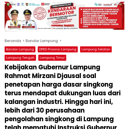
produk
antara
lain
mampu
menjadi
tempat
Beranda
Bandar Lampung
komunikasi
usaha
Bandar Lampung
DPRD Provinsi Lampung
Lampung Selatan
(beriklan),
Lampung Tengah
Lampung Timur
fokus
Kebijakan Gubernur Lampung
pada
pemberitaan
Rahmat Mirzani Djausal soal
nasional
penetapan harga dasar singkong
maupun
international,
terus mendapat dukungan luas dari
bernuansa
kalangan industri. Hingga hari ini,
lokal
dan
lebih dari 30 perusahaan
dinamis,
pengolahan singkong di Lampung
memiliki
telah mematuhi Instruksi Gubernur
kisaran