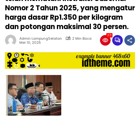
harga
Nomor 2 Tahun 2025, yang mengatur
iklan
harga dasar Rp1.350 per kilogram
yang
relatif
dan potongan maksimal 30 persen.
lebih
murah
371
Admin LampungSelatan
2 Min Baca
dari
Mei 10, 2025
Koran
maupun
media
siber
lainnya,
desain
Koran
dan
media
siber
lebih
eksklusif,
bergaya
trendi,