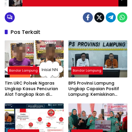
Pos Terkait
Bandar Lampung
Bandar Lampung
Tim URC Polsek Ngaras
BPS Provinsi Lampung
Ungkap Kasus Pencurian
Ungkap Capaian Positif
Alat Tangkap Ikan di
Lampung: Kemiskinan
Pelabuhan Kota Jawa, Dua
Turun, Inflasi Terkendali,
Terduga Pelaku
Ekonomi Terus Tumbuh
Diamankan.