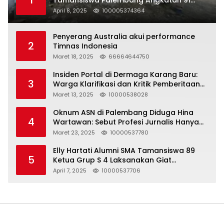
1
Tamansiswa Palembang Angkatan 91
Halal Bihalal
April 8, 2025
100005374364
Penyerang Australia akui performance
2
Timnas Indonesia
Maret 18, 2025
66664644750
Insiden Portal di Dermaga Karang Baru:
3
Warga Klarifikasi dan Kritik Pemberitaan
yang Tidak Akurat
Maret 13, 2025
10000538028
Oknum ASN di Palembang Diduga Hina
4
Wartawan: Sebut Profesi Jurnalis Hanya
Seharga 2 Liter Bensin, Berujung Dugaan
Maret 23, 2025
10000537780
Pelanggaran UU ITE!
Elly Hartati Alumni SMA Tamansiswa 89
5
Ketua Grup S 4 Laksanakan Giat
Silaturahmi
April 7, 2025
10000537706