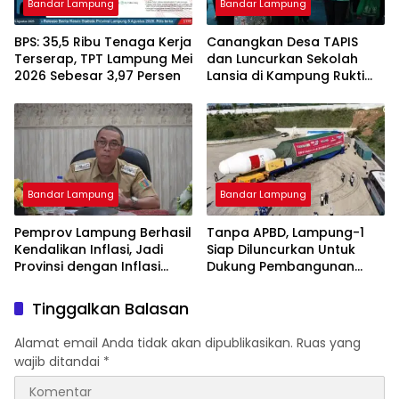
Bandar Lampung
Bandar Lampung
BPS: 35,5 Ribu Tenaga Kerja
Canangkan Desa TAPIS
Terserap, TPT Lampung Mei
dan Luncurkan Sekolah
2026 Sebesar 3,97 Persen
Lansia di Kampung Rukti
Endah, Ketua TP PKK
Lampung Dorong
Pembangunan SDM Dimulai
dari Desa
Bandar Lampung
Bandar Lampung
Pemprov Lampung Berhasil
Tanpa APBD, Lampung-1
Kendalikan Inflasi, Jadi
Siap Diluncurkan Untuk
Provinsi dengan Inflasi
Dukung Pembangunan
Terendah di Sumatera
Berbasis Data
Tinggalkan Balasan
Alamat email Anda tidak akan dipublikasikan.
Ruas yang
wajib ditandai
*