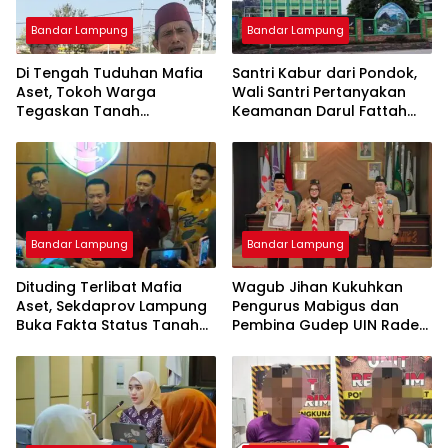
Bandar Lampung
Bandar Lampung
Di Tengah Tuduhan Mafia
Santri Kabur dari Pondok,
Aset, Tokoh Warga
Wali Santri Pertanyakan
Tegaskan Tanah
Keamanan Darul Fattah
Bersertifikat Milik Warga:
Kampus II Natar
Kini Dibangun SPBU Haji
Suef
Bandar Lampung
Bandar Lampung
Dituding Terlibat Mafia
Wagub Jihan Kukuhkan
Aset, Sekdaprov Lampung
Pengurus Mabigus dan
Buka Fakta Status Tanah
Pembina Gudep UIN Raden
Ryacudu
Intan, Dorong Pramuka
Perkuat Karakter Generasi
Muda