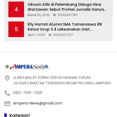
Oknum ASN di Palembang Diduga Hina
4
Wartawan: Sebut Profesi Jurnalis Hanya
Seharga 2 Liter Bensin, Berujung Dugaan
Maret 23, 2025
10000537780
Pelanggaran UU ITE!
Elly Hartati Alumni SMA Tamansiswa 89
5
Ketua Grup S 4 Laksanakan Giat
Silaturahmi
April 7, 2025
10000537707
JL.BINTARA RT.021RW.009 KELURAHAN YUKUM
JAYA,KECAMATAN TERBANGGI BESAR PROVINSI LAMPUNG
0813-7919-7268
Ampera-News@gmail.com
Kategori