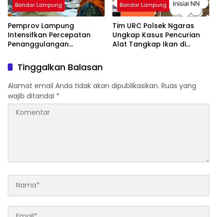
Bandar Lampung
Bandar Lampung
Pemprov Lampung
Tim URC Polsek Ngaras
Intensifkan Percepatan
Ungkap Kasus Pencurian
Penanggulangan
Alat Tangkap Ikan di
Tuberkulosis di
Pelabuhan Kota Jawa, Dua
Tanggamus
Terduga Pelaku
Tinggalkan Balasan
Diamankan.
Alamat email Anda tidak akan dipublikasikan.
Ruas yang
wajib ditandai
*