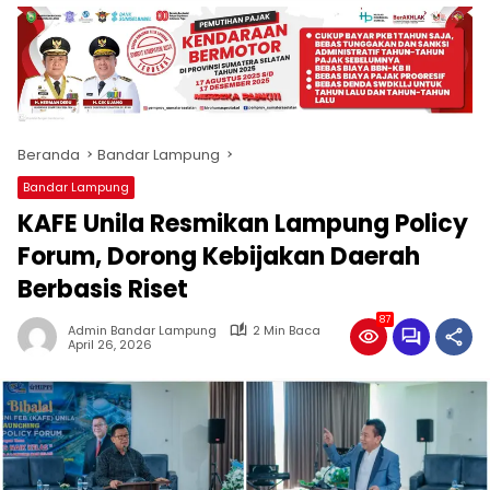
produk
antara
lain
mampu
menjadi
tempat
Beranda
Bandar Lampung
komunikasi
usaha
Bandar Lampung
(beriklan),
‎KAFE Unila Resmikan Lampung Policy
fokus
pada
Forum, Dorong Kebijakan Daerah
pemberitaan
Berbasis Riset
nasional
maupun
87
Admin Bandar Lampung
2 Min Baca
international,
April 26, 2026
bernuansa
lokal
dan
dinamis,
memiliki
kisaran