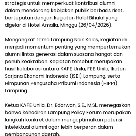
mengandung
strategis untuk memperkuat kontribusi alumni
unsur
dalam mendorong kebijakan publik berbasis riset,
edukasi,
bertepatan dengan kegiatan Halal Bihalal yang
gaya
digelar di Hotel Amalia, Minggu (26/04/2026).
hidup,
hiburan,
‎Mengangkat tema Lampung Naik Kelas, kegiatan ini
bebas
dari
menjadi momentum penting yang mempertemukan
SARA,
alumni lintas generasi dalam suasana hangat dan
narkoba
penuh keakraban. Kegiatan tersebut merupakan
dan
hasil kolaborasi antara KAFE Unila, FEB Unila, Ikatan
berita
Sarjana Ekonomi Indonesia (ISEI) Lampung, serta
asusila
Himpunan Pengusaha Pribumi Indonesia (HIPPI)
Media
Lampung.
Cetak
dan
Online
‎Ketua KAFE Unila, Dr. Edarwan, S.E., M.Si., menegaskan
Ampera
bahwa kehadiran Lampung Policy Forum merupakan
News
langkah konkret dalam mengoptimalkan potensi
intelektual alumni agar lebih berperan dalam
pembangunan daerah.