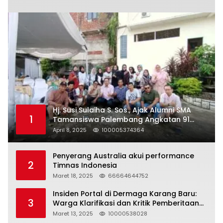
Hj. Susi Sulaiha S. Sos., Ajak Alumni SMA
1
Tamansiswa Palembang Angkatan 91
Halal Bihalal
April 8, 2025
100005374364
Penyerang Australia akui performance
2
Timnas Indonesia
Maret 18, 2025
66664644752
Insiden Portal di Dermaga Karang Baru:
3
Warga Klarifikasi dan Kritik Pemberitaan
yang Tidak Akurat
Maret 13, 2025
10000538028