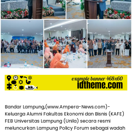
harga
iklan
yang
relatif
lebih
murah
dari
Koran
maupun
media
siber
lainnya,
desain
Koran
dan
media
siber
‎Bandar Lampung,(www.Ampera-News.com)-
lebih
Keluarga Alumni Fakultas Ekonomi dan Bisnis (KAFE)
eksklusif,
FEB Universitas Lampung (Unila) secara resmi
bergaya
trendi,
meluncurkan Lampung Policy Forum sebagai wadah