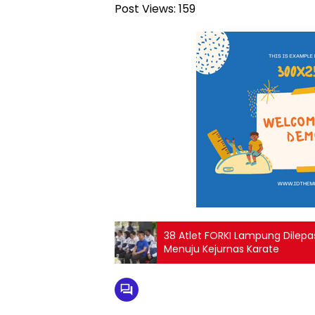
Post Views:
159
38 Atlet FORKI Lampung Dilepa
Menuju Kejurnas Karate