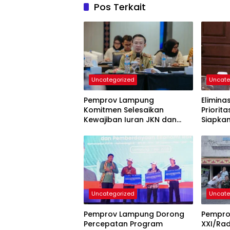
Pos Terkait
Uncategorized
Uncate
Pemprov Lampung
Elimina
Komitmen Selesaikan
Priorit
Kewajiban Iuran JKN dan
Siapka
Perkuat Tata Kelola
Kepesertaan BPJS
Kesehatan
Uncategorized
Uncate
Pemprov Lampung Dorong
Pempr
Percepatan Program
XXI/Rad