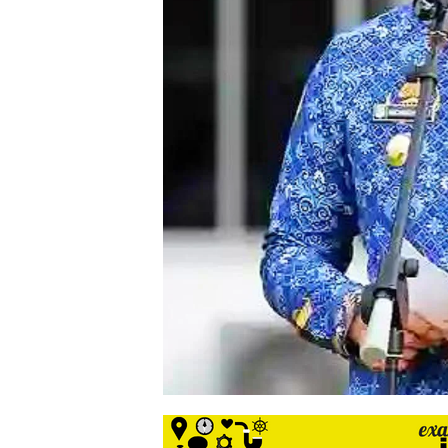
siber
lebih
eksklusif,
bergaya
trendi,
mengandung
unsur
edukasi,
gaya
hidup,
hiburan,
bebas
dari
SARA,
narkoba
dan
berita
asusila
Media
Cetak
dan