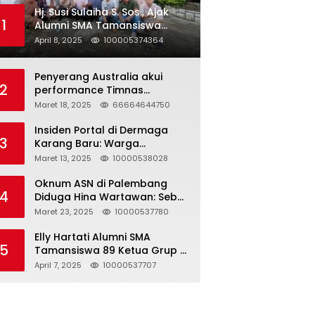
Hj. Susi Sulaiha S. Sos., Ajak
1
Alumni SMA Tamansiswa
Palembang Angkatan 91 Halal
April 8, 2025
100005374364
Bihalal
Penyerang Australia akui
2
performance Timnas
Indonesia
Maret 18, 2025
66664644750
Insiden Portal di Dermaga
3
Karang Baru: Warga
Klarifikasi dan Kritik
Maret 13, 2025
10000538028
Pemberitaan yang Tidak
Akurat
Oknum ASN di Palembang
4
Diduga Hina Wartawan: Sebut
Profesi Jurnalis Hanya
Maret 23, 2025
10000537780
Seharga 2 Liter Bensin,
Berujung Dugaan
Elly Hartati Alumni SMA
5
Pelanggaran UU ITE!
Tamansiswa 89 Ketua Grup S
4 Laksanakan Giat
April 7, 2025
10000537707
Silaturahmi