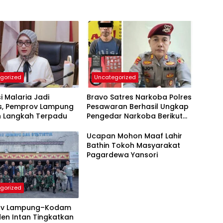
gorized
Uncategorized
si Malaria Jadi
Bravo Satres Narkoba Polres
as, Pemprov Lampung
Pesawaran Berhasil Ungkap
n Langkah Terpadu
Pengedar Narkoba Berikut
BB 7,76 Gram Sabu
Ucapan Mohon Maaf Lahir
Bathin Tokoh Masyarakat
Pagardewa Yansori
gorized
ov Lampung–Kodam
en Intan Tingkatkan