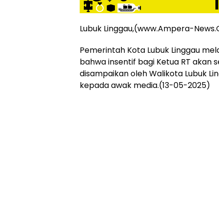
Online
Ampera
News
Lubuk Linggau,(www.Ampera-News
Pemerintah Kota Lubuk Linggau mel
bahwa insentif bagi Ketua RT akan se
disampaikan oleh Walikota Lubuk L
kepada awak media.(13-05-2025)