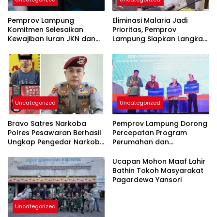
Pemprov Lampung
Eliminasi Malaria Jadi
Komitmen Selesaikan
Prioritas, Pemprov
Kewajiban Iuran JKN dan
Lampung Siapkan Langkah
Perkuat Tata Kelola
Terpadu
Kepesertaan BPJS
Kesehatan
Uncategorized
Uncategorized
Bravo Satres Narkoba
Pemprov Lampung Dorong
Polres Pesawaran Berhasil
Percepatan Program
Ungkap Pengedar Narkoba
Perumahan dan
Berikut BB 7,76 Gram Sabu
Pemberdayaan Ekonomi
Rakyat
Ucapan Mohon Maaf Lahir
Bathin Tokoh Masyarakat
Pagardewa Yansori
Uncategorized