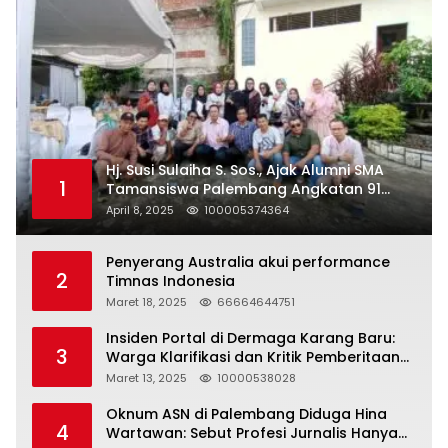
Hj. Susi Sulaiha S. Sos., Ajak Alumni SMA
1
Tamansiswa Palembang Angkatan 91
Halal Bihalal
April 8, 2025
100005374364
Penyerang Australia akui performance
2
Timnas Indonesia
Maret 18, 2025
66664644751
Insiden Portal di Dermaga Karang Baru:
3
Warga Klarifikasi dan Kritik Pemberitaan
yang Tidak Akurat
Maret 13, 2025
10000538028
Oknum ASN di Palembang Diduga Hina
4
Wartawan: Sebut Profesi Jurnalis Hanya