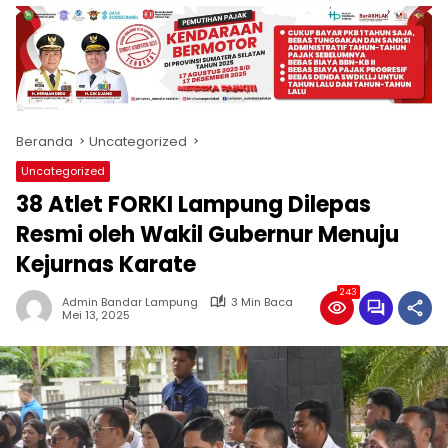
produk
antara
lain
mampu
menjadi
tempat
Beranda
Uncategorized
komunikasi
usaha
Uncategorized
(beriklan),
38 Atlet FORKI Lampung Dilepas
fokus
pada
Resmi oleh Wakil Gubernur Menuju
pemberitaan
Kejurnas Karate
nasional
maupun
243
Admin Bandar Lampung
3 Min Baca
international,
Mei 13, 2025
bernuansa
lokal
dan
dinamis,
memiliki
kisaran