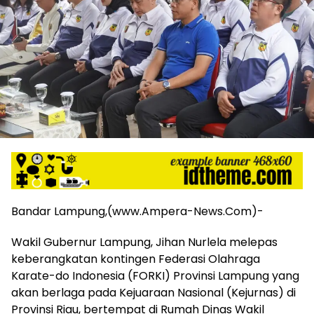
harga
iklan
yang
relatif
lebih
murah
dari
Koran
maupun
media
siber
lainnya,
desain
Koran
Bandar Lampung,(www.Ampera-News.Com)-
dan
media
Wakil Gubernur Lampung, Jihan Nurlela melepas
siber
keberangkatan kontingen Federasi Olahraga
lebih
eksklusif,
Karate-do Indonesia (FORKI) Provinsi Lampung yang
bergaya
akan berlaga pada Kejuaraan Nasional (Kejurnas) di
trendi,
Provinsi Riau, bertempat di Rumah Dinas Wakil