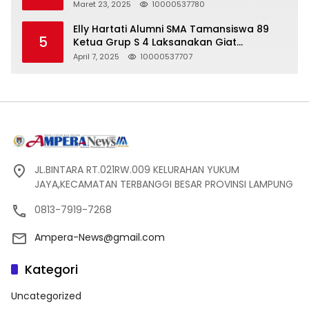
Seharga 2 Liter Bensin, Berujung Dugaan
Maret 23, 2025
10000537780
Pelanggaran UU ITE!
Elly Hartati Alumni SMA Tamansiswa 89
5
Ketua Grup S 4 Laksanakan Giat
Silaturahmi
April 7, 2025
10000537707
JL.BINTARA RT.021RW.009 KELURAHAN YUKUM
JAYA,KECAMATAN TERBANGGI BESAR PROVINSI LAMPUNG
0813-7919-7268
Ampera-News@gmail.com
Kategori
Uncategorized