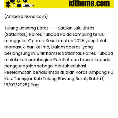
mengandung
unsur
edukasi,
(Ampera News com)
gaya
hidup,
Tulang Bawang Barat —— Satuan Lalu Lintas
hiburan,
(Satlantas) Polres Tubaba Polda Lampung terus
bebas
dari
menggelar Operasi Keselamatan 2025 yang telah
SARA,
memasuki hari kelima, Dalam operasi yang
narkoba
berlangsung ini Unit Kamsel Satlantas Polres Tubaba
dan
melakukan pembagian Pamflet dan brosur kepada
berita
pengguna jalan sebagai bentuk edukasi
asusila
keselamatan berlalu lintas di jalan Poros Simpang PU
Media
Kec. Tumijajar Kab.Tulang Bawang Barat, Sabtu (
Cetak
dan
15/02/2025) Pagi
Online
Ampera
News