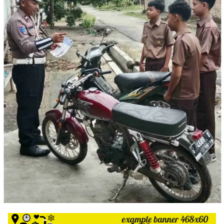
harga
iklan
yang
relatif
lebih
murah
dari
Koran
maupun
media
siber
lainnya,
desain
Koran
dan
media
siber
lebih
eksklusif,
bergaya
trendi,