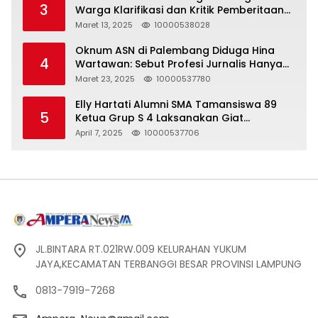
3
Warga Klarifikasi dan Kritik Pemberitaan
yang Tidak Akurat
Maret 13, 2025
10000538028
Oknum ASN di Palembang Diduga Hina
4
Wartawan: Sebut Profesi Jurnalis Hanya
Seharga 2 Liter Bensin, Berujung Dugaan
Maret 23, 2025
10000537780
Pelanggaran UU ITE!
Elly Hartati Alumni SMA Tamansiswa 89
5
Ketua Grup S 4 Laksanakan Giat
Silaturahmi
April 7, 2025
10000537706
JL.BINTARA RT.021RW.009 KELURAHAN YUKUM
JAYA,KECAMATAN TERBANGGI BESAR PROVINSI LAMPUNG
0813-7919-7268