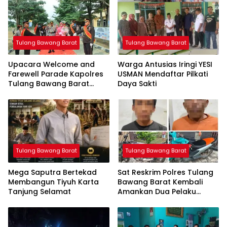
Tulang Bawang Barat
Tulang Bawang Barat
Upacara Welcome and
Warga Antusias Iringi YESI
Farewell Parade Kapolres
USMAN Mendaftar Pilkati
Tulang Bawang Barat
Daya Sakti
Berlangsung Khidmat
Tulang Bawang Barat
Tulang Bawang Barat
Mega Saputra Bertekad
Sat Reskrim Polres Tulang
Membangun Tiyuh Karta
Bawang Barat Kembali
Tanjung Selamat
Amankan Dua Pelaku
Curat di Kecamatan
Tulang Bawang Tengah