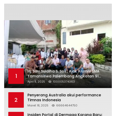
Hj. Susi Sulaiha S. Sos., Ajak Alumni SMA
1
Tamansiswa Palembang Angkatan 91
Halal Bihalal
April 8, 2025
100005374363
Penyerang Australia akui performance
2
Timnas Indonesia
Maret 18, 2025
66664644750
Insiden Portal di Dermaga Karang Baru: