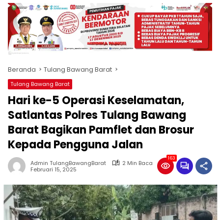
produk
antara
lain
mampu
menjadi
tempat
Beranda
Tulang Bawang Barat
komunikasi
usaha
Tulang Bawang Barat
(beriklan),
Hari ke-5 Operasi Keselamatan,
fokus
pada
Satlantas Polres Tulang Bawang
pemberitaan
Barat Bagikan Pamflet dan Brosur
nasional
Kepada Pengguna Jalan
maupun
international,
163
bernuansa
Admin TulangBawangBarat
2 Min Baca
Februari 15, 2025
lokal
dan
dinamis,
memiliki
kisaran