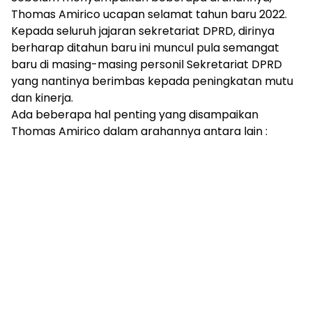
mengandung
Thomas Amirico ucapan selamat tahun baru 2022.
unsur
Kepada seluruh jajaran sekretariat DPRD, dirinya
edukasi,
berharap ditahun baru ini muncul pula semangat
gaya
hidup,
baru di masing-masing personil Sekretariat DPRD
hiburan,
yang nantinya berimbas kepada peningkatan mutu
bebas
dan kinerja.
dari
Ada beberapa hal penting yang disampaikan
SARA,
Thomas Amirico dalam arahannya antara lain :
narkoba
dan
berita
asusila
Media
Cetak
dan
Online
Ampera
News