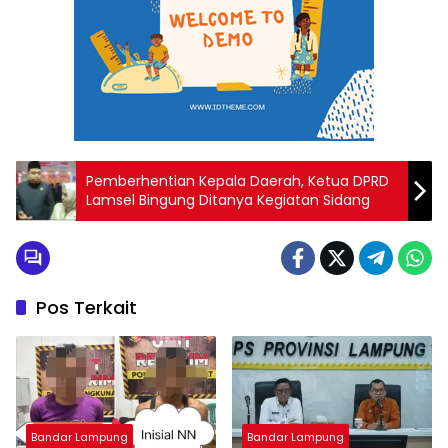
Pemberhentian Kepala Daerah, Ketua DPRD
Lamsel Bingung Ditanya Kegiatan Sidang
Pos Terkait
Bandar Lampung
Bandar Lampung