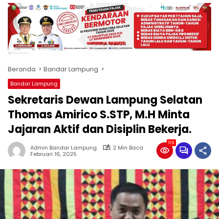
produk
antara
lain
mampu
menjadi
tempat
Beranda
Bandar Lampung
komunikasi
usaha
Bandar Lampung
(beriklan),
Sekretaris Dewan Lampung Selatan
fokus
pada
Thomas Amirico S.STP, M.H Minta
pemberitaan
Jajaran Aktif dan Disiplin Bekerja.
nasional
maupun
119
Admin Bandar Lampung
2 Min Baca
international,
Februari 16, 2025
bernuansa
lokal
dan
dinamis,
memiliki
kisaran