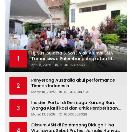
Hj. Susi Sulaiha S. Sos., Ajak Alumni SMA
1
Tamansiswa Palembang Angkatan 91
Halal Bihalal
April 8, 2025
100005374364
Penyerang Australia akui performance
2
Timnas Indonesia
Maret 18, 2025
66664644750
Insiden Portal di Dermaga Karang Baru:
3
Warga Klarifikasi dan Kritik Pemberitaan
yang Tidak Akurat
Maret 13, 2025
10000538028
Oknum ASN di Palembang Diduga Hina
4
Wartawan: Sebut Profesi Jurnalis Hanya