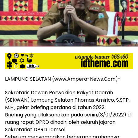
harga
iklan
yang
relatif
lebih
murah
dari
Koran
maupun
media
siber
lainnya,
LAMPUNG SELATAN (www.Ampera-News.Com)-
desain
Koran
Sekretaris Dewan Perwakilan Rakyat Daerah
dan
(SEKWAN) Lampung Selatan Thomas Amirico, S.STP,
media
M.H., gelar briefing perdana di tahun 2022.
siber
lebih
Briefing yang dilaksanakan pada senin,(3/01/2022) di
eksklusif,
ruang rapat DPRD dihadiri oleh seluruh jajaran
bergaya
Sekretariat DPRD Lamsel.
trendi,
Sebelum menyampaikan beberapa arahannya,