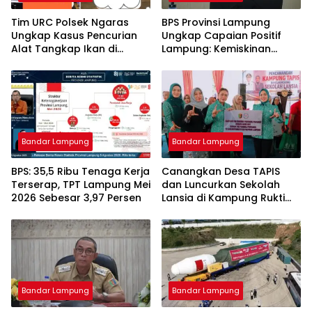
Tim URC Polsek Ngaras
BPS Provinsi Lampung
Ungkap Kasus Pencurian
Ungkap Capaian Positif
Alat Tangkap Ikan di
Lampung: Kemiskinan
Pelabuhan Kota Jawa, Dua
Turun, Inflasi Terkendali,
Terduga Pelaku
Ekonomi Terus Tumbuh
Diamankan.
Bandar Lampung
Bandar Lampung
BPS: 35,5 Ribu Tenaga Kerja
Canangkan Desa TAPIS
Terserap, TPT Lampung Mei
dan Luncurkan Sekolah
2026 Sebesar 3,97 Persen
Lansia di Kampung Rukti
Endah, Ketua TP PKK
Lampung Dorong
Pembangunan SDM Dimulai
dari Desa
Bandar Lampung
Bandar Lampung