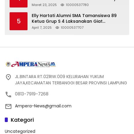
Seharga 2 Liter Bensin, Berujung Dugaan
Maret 23, 2025
10000537780
Pelanggaran UU ITE!
Elly Hartati Alumni SMA Tamansiswa 89
5
Ketua Grup S 4 Laksanakan Giat
Silaturahmi
April 7, 2025
10000537707
JL.BINTARA RT.021RW.009 KELURAHAN YUKUM
JAYA,KECAMATAN TERBANGGI BESAR PROVINSI LAMPUNG
0813-7919-7268
Ampera-News@gmail.com
Kategori
Uncategorized