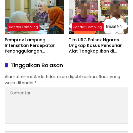
Muda
Bandar Lampung
Bandar Lampung
Pemprov Lampung
Tim URC Polsek Ngaras
Intensifkan Percepatan
Ungkap Kasus Pencurian
Penanggulangan
Alat Tangkap Ikan di
Tuberkulosis di
Pelabuhan Kota Jawa, Dua
Tanggamus
Terduga Pelaku
Tinggalkan Balasan
Diamankan.
Alamat email Anda tidak akan dipublikasikan.
Ruas yang
wajib ditandai
*