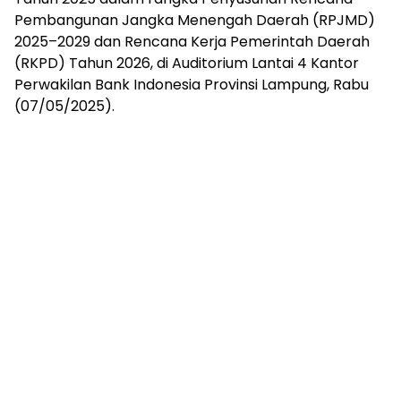
mengandung
Pembangunan Jangka Menengah Daerah (RPJMD)
unsur
2025–2029 dan Rencana Kerja Pemerintah Daerah
edukasi,
gaya
(RKPD) Tahun 2026, di Auditorium Lantai 4 Kantor
hidup,
Perwakilan Bank Indonesia Provinsi Lampung, Rabu
hiburan,
(07/05/2025).
bebas
dari
SARA,
narkoba
dan
berita
asusila
Media
Cetak
dan
Online
Ampera
News