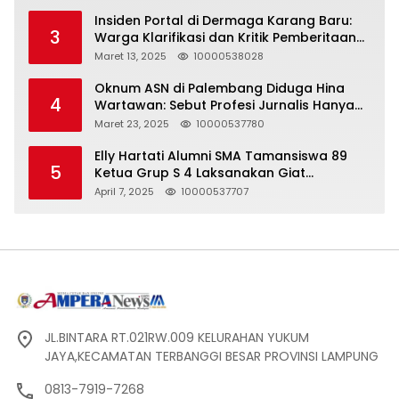
Insiden Portal di Dermaga Karang Baru:
3
Warga Klarifikasi dan Kritik Pemberitaan
yang Tidak Akurat
Maret 13, 2025
10000538028
Oknum ASN di Palembang Diduga Hina
4
Wartawan: Sebut Profesi Jurnalis Hanya
Seharga 2 Liter Bensin, Berujung Dugaan
Maret 23, 2025
10000537780
Pelanggaran UU ITE!
Elly Hartati Alumni SMA Tamansiswa 89
5
Ketua Grup S 4 Laksanakan Giat
Silaturahmi
April 7, 2025
10000537707
JL.BINTARA RT.021RW.009 KELURAHAN YUKUM
JAYA,KECAMATAN TERBANGGI BESAR PROVINSI LAMPUNG
0813-7919-7268