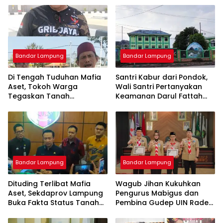
Bandar Lampung
Bandar Lampung
Di Tengah Tuduhan Mafia
Santri Kabur dari Pondok,
Aset, Tokoh Warga
Wali Santri Pertanyakan
Tegaskan Tanah
Keamanan Darul Fattah
Bersertifikat Milik Warga:
Kampus II Natar
Kini Dibangun SPBU Haji
Suef
Bandar Lampung
Bandar Lampung
Dituding Terlibat Mafia
Wagub Jihan Kukuhkan
Aset, Sekdaprov Lampung
Pengurus Mabigus dan
Buka Fakta Status Tanah
Pembina Gudep UIN Raden
Ryacudu
Intan, Dorong Pramuka
Perkuat Karakter Generasi