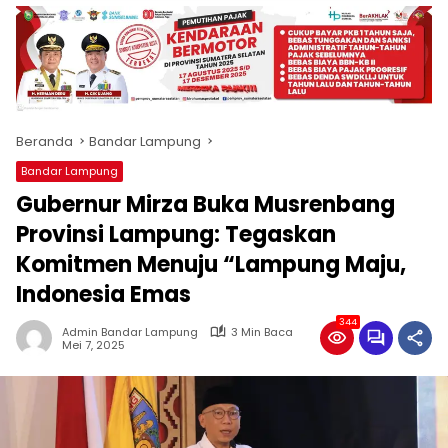
produk
antara
lain
mampu
menjadi
tempat
Beranda
Bandar Lampung
komunikasi
usaha
Bandar Lampung
(beriklan),
Gubernur Mirza Buka Musrenbang
fokus
pada
Provinsi Lampung: Tegaskan
pemberitaan
Komitmen Menuju “Lampung Maju,
nasional
Indonesia Emas
maupun
international,
344
bernuansa
Admin Bandar Lampung
3 Min Baca
Mei 7, 2025
lokal
dan
dinamis,
memiliki
kisaran