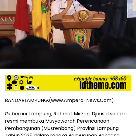
harga
iklan
yang
relatif
lebih
murah
dari
Koran
maupun
media
siber
lainnya,
desain
Koran
dan
media
BANDARLAMPUNG,(www.Ampera-News.Com)-
siber
lebih
Gubernur Lampung, Rahmat Mirzani Djausal secara
eksklusif,
resmi membuka Musyawarah Perencanaan
bergaya
Pembangunan (Musrenbang) Provinsi Lampung
trendi,
Tahun 2025 dalam rangka Penyusunan Rencana