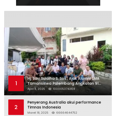
Hj. Susi Sulaiha S. Sos., Ajak Alumni SMA
1
Tamansiswa Palembang Angkatan 91
Halal Bihalal
April 8, 2025
100005374364
Penyerang Australia akui performance
2
Timnas Indonesia
Maret 18, 2025
66664644752