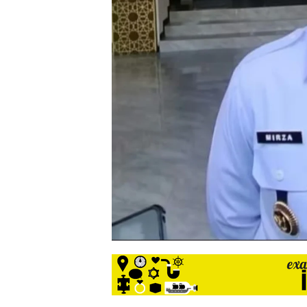
siber
lebih
eksklusif,
bergaya
trendi,
mengandung
unsur
edukasi,
gaya
hidup,
hiburan,
bebas
dari
SARA,
narkoba
dan
berita
asusila
Media
Cetak
dan