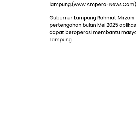
Online
lampung,(www.Ampera-News.Com)
Ampera
News
Gubernur Lampung Rahmat Mirzani 
pertengahan bulan Mei 2025 aplikas
dapat beroperasi membantu masyara
Lampung.