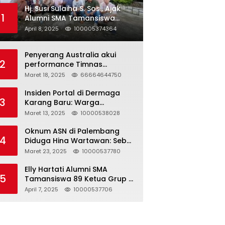
Hj. Susi Sulaiha S. Sos., Ajak
1
Alumni SMA Tamansiswa
Palembang Angkatan 91 Halal
April 8, 2025
100005374364
Bihalal
Penyerang Australia akui
2
performance Timnas
Indonesia
Maret 18, 2025
66664644750
Insiden Portal di Dermaga
3
Karang Baru: Warga
Klarifikasi dan Kritik
Maret 13, 2025
10000538028
Pemberitaan yang Tidak
Akurat
Oknum ASN di Palembang
4
Diduga Hina Wartawan: Sebut
Profesi Jurnalis Hanya
Maret 23, 2025
10000537780
Seharga 2 Liter Bensin,
Berujung Dugaan
Elly Hartati Alumni SMA
5
Pelanggaran UU ITE!
Tamansiswa 89 Ketua Grup S
4 Laksanakan Giat
April 7, 2025
10000537706
Silaturahmi