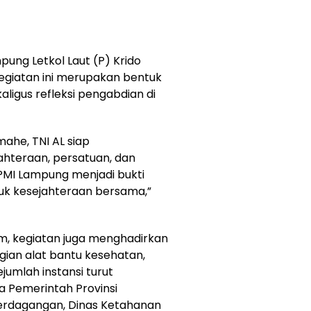
ung Letkol Laut (P) Krido
giatan ini merupakan bentuk
aligus refleksi pengabdian di
he, TNI AL siap
hteraan, persatuan, dan
PMI Lampung menjadi bukti
uk kesejahteraan bersama,”
m, kegiatan juga menghadirkan
agian alat bantu kesehatan,
umlah instansi turut
a Pemerintah Provinsi
Perdagangan, Dinas Ketahanan