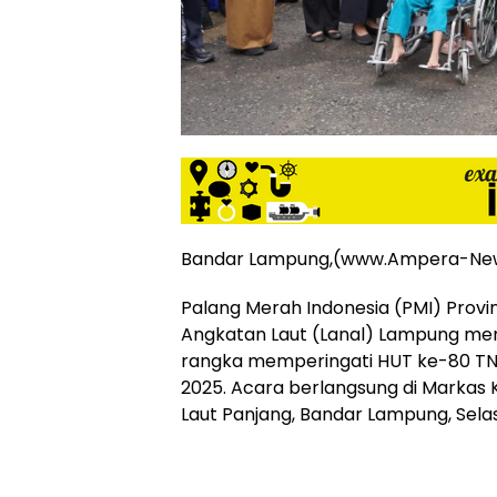
siber
lebih
eksklusif,
bergaya
trendi,
mengandung
unsur
edukasi,
gaya
hidup,
hiburan,
Bandar Lampung,(www.Ampera-Ne
bebas
dari
Palang Merah Indonesia (PMI) Prov
SARA,
Angkatan Laut (Lanal) Lampung men
narkoba
rangka memperingati HUT ke-80 TNI
dan
2025. Acara berlangsung di Marka
berita
Laut Panjang, Bandar Lampung, Sela
asusila
Media
Cetak
dan