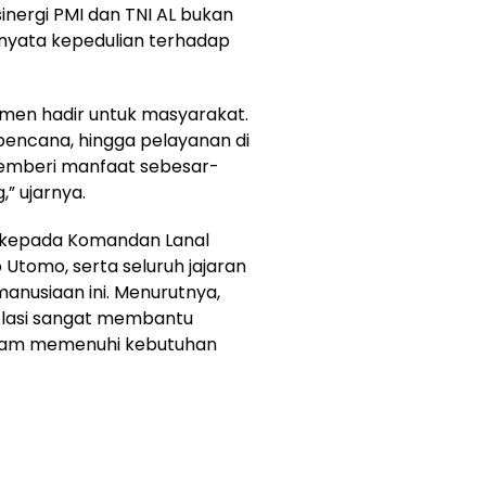
ergi PMI dan TNI AL bukan
 nyata kepedulian terhadap
tmen hadir untuk masyarakat.
bencana, hingga pelayanan di
memberi manfaat sebesar-
” ujarnya.
h kepada Komandan Lanal
o Utomo, serta seluruh jajaran
anusiaan ini. Menurutnya,
nflasi sangat membantu
alam memenuhi kebutuhan