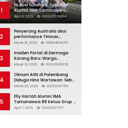
Hj. Susi Sulaiha S. Sos., Ajak
1
Alumni SMA Tamansiswa
Palembang Angkatan 91 Halal
April 8, 2025
100005374364
Bihalal
Penyerang Australia akui
2
performance Timnas
Indonesia
Maret 18, 2025
66664644751
Insiden Portal di Dermaga
3
Karang Baru: Warga
Klarifikasi dan Kritik
Maret 13, 2025
10000538028
Pemberitaan yang Tidak
Akurat
Oknum ASN di Palembang
4
Diduga Hina Wartawan: Sebut
Profesi Jurnalis Hanya
Maret 23, 2025
10000537780
Seharga 2 Liter Bensin,
Berujung Dugaan
Elly Hartati Alumni SMA
5
Pelanggaran UU ITE!
Tamansiswa 89 Ketua Grup S
4 Laksanakan Giat
April 7, 2025
10000537707
Silaturahmi