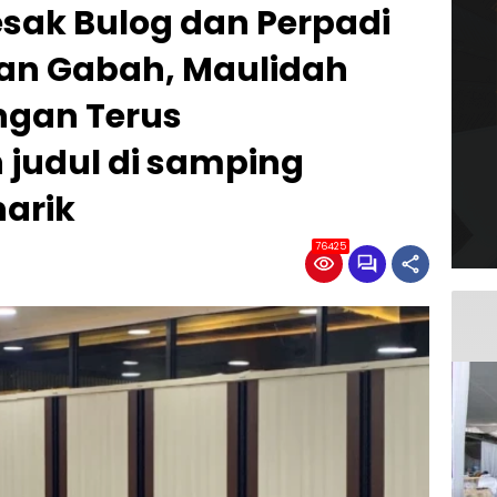
ak Bulog dan Perpadi
an Gabah, Maulidah
ngan Terus
 judul di samping
narik
76425