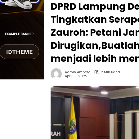
bernuansa
DPRD Lampung Des
lokal
dan
Tingkatkan Serap
dinamis,
memiliki
Zauroh: Petani Ja
kisaran
harga
Dirugikan,Buatlah
iklan
yang
menjadi lebih me
relatif
lebih
Admin Ampera
2 Min Baca
murah
April 15, 2025
dari
Koran
maupun
media
siber
lainnya,
desain
Koran
dan
media