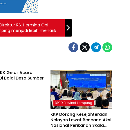
irektur RS. Hermina Opi
amping menjadi lebih menarik
PKK Gelar Acara
Di Balai Desa Sumber
DPRD Provinsi Lampung
KKP Dorong Kesejahteraan
Nelayan Lewat Rencana Aksi
Nasional Perikanan Skala