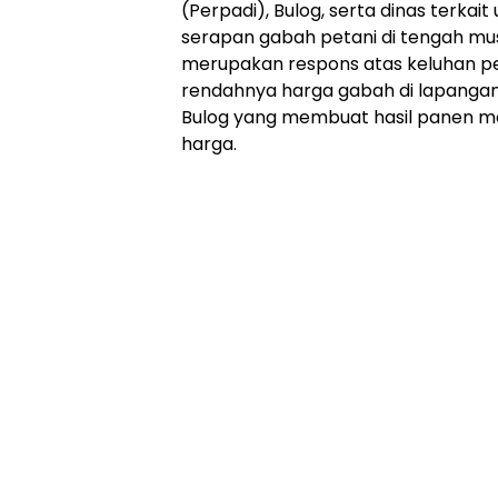
(Perpadi), Bulog, serta dinas terk
Online
Ampera
serapan gabah petani di tengah mu
News
merupakan respons atas keluhan p
rendahnya harga gabah di lapangan
Bulog yang membuat hasil panen 
harga.