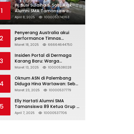
Hj. Susi Sulaiha S. Sos., Ajak
1
Alumni SMA Tamansiswa
Palembang Angkatan 91 Halal
April 8, 2025
100005374363
Bihalal
Penyerang Australia akui
2
performance Timnas
Indonesia
Maret 18, 2025
66664644750
Insiden Portal di Dermaga
3
Karang Baru: Warga
Klarifikasi dan Kritik
Maret 13, 2025
10000538028
Pemberitaan yang Tidak
Akurat
Oknum ASN di Palembang
4
Diduga Hina Wartawan: Sebut
Profesi Jurnalis Hanya
Maret 23, 2025
10000537779
Seharga 2 Liter Bensin,
Berujung Dugaan
Elly Hartati Alumni SMA
5
Pelanggaran UU ITE!
Tamansiswa 89 Ketua Grup S
4 Laksanakan Giat
April 7, 2025
10000537706
Silaturahmi