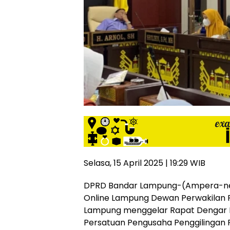
siber
lebih
eksklusif,
bergaya
trendi,
mengandung
unsur
edukasi,
gaya
hidup,
hiburan,
bebas
dari
SARA,
narkoba
Selasa, 15 April 2025 | 19:29 WIB
dan
berita
DPRD Bandar Lampung-(Ampera-ne
asusila
Online Lampung Dewan Perwakilan R
Media
Lampung menggelar Rapat Dengar
Cetak
Persatuan Pengusaha Penggilingan P
dan