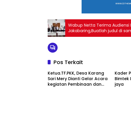
Wabup Netta Terima Audiensi D
Jakabaring,Buatlah judul di s
Pos Terkait
Ketua.TF.PKK, Desa Karang
Kader 
Sari Mery Dianti Gelar Acara
Bimtek 
kegiatan Pembinaan dan
jaya
bimbingan Pada Para
Anggota Kader PKK