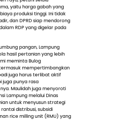
ma, yaitu harga gabah yang
aya produksi tinggi. Ini tidak
hadir, dan DPRD siap mendorong
h dalam RDP yang digelar pada
 lumbung pangan, Lampung
la hasil pertanian yang lebih
ami meminta Bulog
an, termasuk mempertimbangkan
adi juga harus terlibat aktif
i juga punya rasa
rnya. Maulidah juga menyoroti
nsi Lampung melalui Dinas
ian untuk menyusun strategi
ntai distribusi, subsidi
n rice milling unit (RMU) yang