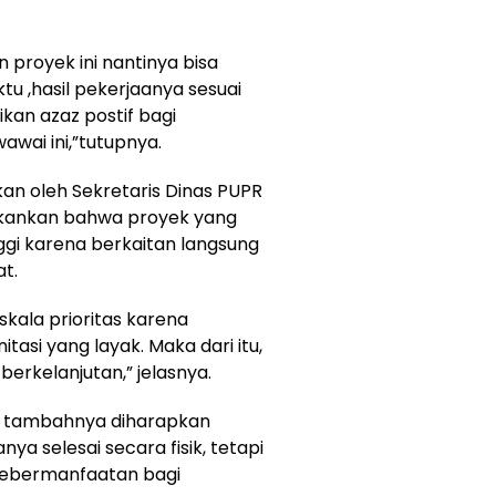
proyek ini nantinya bisa
ktu ,hasil pekerjaanya sesuai
kan azaz postif bagi
wai ini,”tutupnya.
kan oleh Sekretaris Dinas PUPR
ekankan bahwa proyek yang
nggi karena berkaitan langsung
t.
kala prioritas karena
tasi yang layak. Maka dari itu,
rkelanjutan,” jelasnya.
ni, tambahnya diharapkan
a selesai secara fisik, tetapi
kebermanfaatan bagi