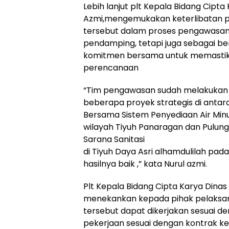
Lebih lanjut plt Kepala Bidang Cipta
Azmi,mengemukakan keterlibatan p
tersebut dalam proses pengawasan
pendamping, tetapi juga sebagai be
komitmen bersama untuk memastika
perencanaan
“Tim pengawasan sudah melakukan m
beberapa proyek strategis di ant
Bersama Sistem Penyediaan Air Min
wilayah Tiyuh Panaragan dan Pulu
Sarana Sanitasi
di Tiyuh Daya Asri alhamdulilah pad
hasilnya baik ,” kata Nurul azmi.
Plt Kepala Bidang Cipta Karya Dinas
menekankan kepada pihak pelaksan
tersebut dapat dikerjakan sesuai de
pekerjaan sesuai dengan kontrak ke