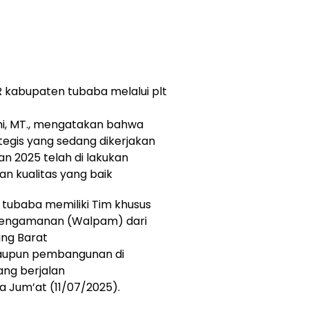
R kabupaten tubaba melalui plt
zmi, MT., mengatakan bahwa
tegis yang sedang dikerjakan
n 2025 telah di lakukan
n kualitas yang baik
PR tubaba memiliki Tim khusus
Pengamanan (Walpam) dari
ang Barat
taupun pembangunan di
ng berjalan
a Jum’at (11/07/2025).