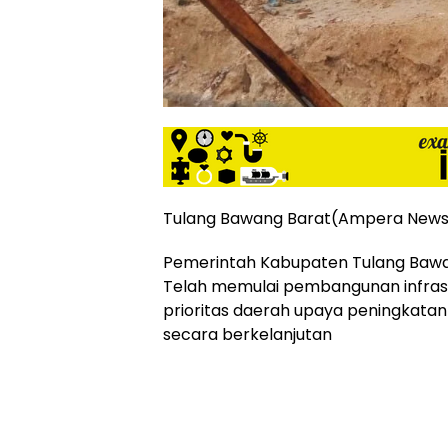
siber
lebih
eksklusif,
bergaya
trendi,
mengandung
unsur
edukasi,
gaya
hidup,
Tulang Bawang Barat(Ampera New
hiburan,
bebas
Pemerintah Kabupaten Tulang Bawa
dari
Telah memulai pembangunan infras
SARA,
prioritas daerah upaya peningkata
narkoba
dan
secara berkelanjutan
berita
asusila
Media
Cetak
dan