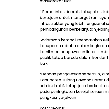
masyarakat luas.
” Pemerintah daerah kabupaten tub
bertujuan untuk menargetkan layana
infrastruktur yang lebih fungsional 
pembangunan berkelanjutan.jelasny
Sadarsyah kembali mengatakan Keh
kabupaten tubaba dalam kegiatan 
komitmen pengawasan lintas lemba
publik tetap berada dalam koridor 
baik.
“Dengan pengawalan seperti ini, d
Kabupaten Tulang Bawang Barat tid
administratif, tetapi juga berkuali
pada peningkatan kesejahteraan m
pungkasnya(elwan
Post Views:
113