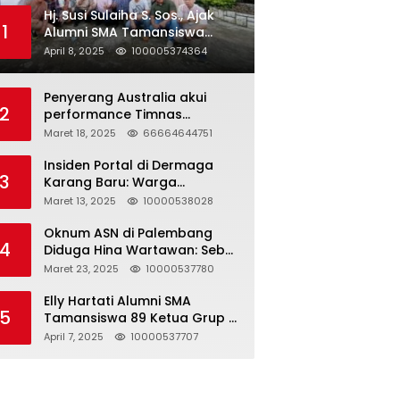
Hj. Susi Sulaiha S. Sos., Ajak
1
Alumni SMA Tamansiswa
Palembang Angkatan 91 Halal
April 8, 2025
100005374364
Bihalal
Penyerang Australia akui
2
performance Timnas
Indonesia
Maret 18, 2025
66664644751
Insiden Portal di Dermaga
3
Karang Baru: Warga
Klarifikasi dan Kritik
Maret 13, 2025
10000538028
Pemberitaan yang Tidak
Akurat
Oknum ASN di Palembang
4
Diduga Hina Wartawan: Sebut
Profesi Jurnalis Hanya
Maret 23, 2025
10000537780
Seharga 2 Liter Bensin,
Berujung Dugaan
Elly Hartati Alumni SMA
5
Pelanggaran UU ITE!
Tamansiswa 89 Ketua Grup S
4 Laksanakan Giat
April 7, 2025
10000537707
Silaturahmi