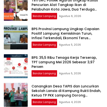
Tim URC Polsek Ngaras Ungkap Kasus
Pencurian Alat Tangkap Ikan di
Pelabuhan Kota Jawa, Dua Terduga
Pelaku Diamankan.
Bandar Lampung
Agustus 6, 2026
BPS Provinsi Lampung Ungkap Capaian
Positif Lampung: Kemiskinan Turun,
Inflasi Terkendali, Ekonomi Terus
Tumbuh
Bandar Lampung
Agustus 5, 2026
BPS: 35,5 Ribu Tenaga Kerja Terserap,
TPT Lampung Mei 2026 Sebesar 3,97
Persen
Bandar Lampung
Agustus 5, 2026
Canangkan Desa TAPIS dan Luncurkan
Sekolah Lansia di Kampung Rukti Endah,
Ketua TP PKK Lampung Dorong
Pembangunan SDM Dimulai dari Desa
Bandar Lampung
Agustus 4, 2026