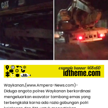
harga
iklan
yang
relatif
lebih
murah
dari
Koran
maupun
media
siber
lainnya,
desain
Koran
dan
media
siber
Waykanan,(www.Ampera-News.com)-
lebih
Diduga angota polres Waykanan berkordinasi
eksklusif,
mengeluarkan exavator tambang emas yang
bergaya
terbengkalai karna ada razia gabungan polri
trendi,