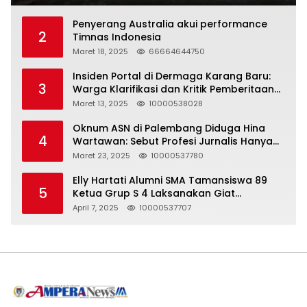
Penyerang Australia akui performance
2
Timnas Indonesia
Maret 18, 2025
66664644750
Insiden Portal di Dermaga Karang Baru:
3
Warga Klarifikasi dan Kritik Pemberitaan
yang Tidak Akurat
Maret 13, 2025
10000538028
Oknum ASN di Palembang Diduga Hina
4
Wartawan: Sebut Profesi Jurnalis Hanya
Seharga 2 Liter Bensin, Berujung Dugaan
Maret 23, 2025
10000537780
Pelanggaran UU ITE!
Elly Hartati Alumni SMA Tamansiswa 89
5
Ketua Grup S 4 Laksanakan Giat
Silaturahmi
April 7, 2025
10000537707