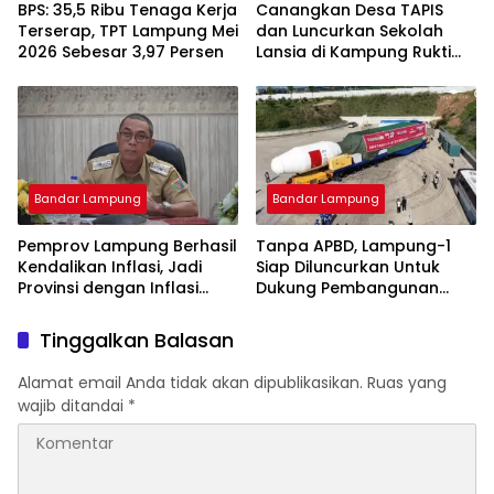
BPS: 35,5 Ribu Tenaga Kerja
Canangkan Desa TAPIS
Terserap, TPT Lampung Mei
dan Luncurkan Sekolah
2026 Sebesar 3,97 Persen
Lansia di Kampung Rukti
Endah, Ketua TP PKK
Lampung Dorong
Pembangunan SDM Dimulai
dari Desa
Bandar Lampung
Bandar Lampung
Pemprov Lampung Berhasil
Tanpa APBD, Lampung-1
Kendalikan Inflasi, Jadi
Siap Diluncurkan Untuk
Provinsi dengan Inflasi
Dukung Pembangunan
Terendah di Sumatera
Berbasis Data
Tinggalkan Balasan
Alamat email Anda tidak akan dipublikasikan.
Ruas yang
wajib ditandai
*