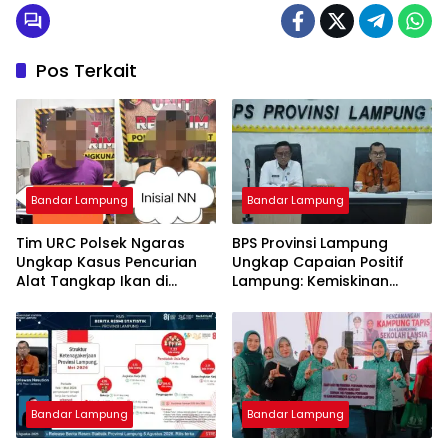
Kabinet RI
Pos Terkait
Bandar Lampung
Bandar Lampung
Tim URC Polsek Ngaras
BPS Provinsi Lampung
Ungkap Kasus Pencurian
Ungkap Capaian Positif
Alat Tangkap Ikan di
Lampung: Kemiskinan
Pelabuhan Kota Jawa, Dua
Turun, Inflasi Terkendali,
Terduga Pelaku
Ekonomi Terus Tumbuh
Diamankan.
Bandar Lampung
Bandar Lampung