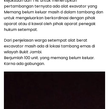
kejaksaan dan TNI. untuk menertipkan
mengandung
pertambangan ternyata ada alat exavator yang
unsur
edukasi,
Memang belum keluar masih d dalam tambang dan
gaya
untuk mengeluarkan berkordinasi dengan pihak
hidup,
aparat atau d kawal oleh pihak aparat penegak
hiburan,
hukum setempat.
bebas
dari
Dari penjelasan warga setempat alat berat
SARA,
excavator masih ada di lokasi tambang emas di
narkoba
wilayah Bukit Jambi.
dan
berita
Berjumlah 100 unit. yang memang belum keluar.
asusila
Karna ada gabungan.
Media
Cetak
Pemutar
dan
Video
Online
Ampera
News