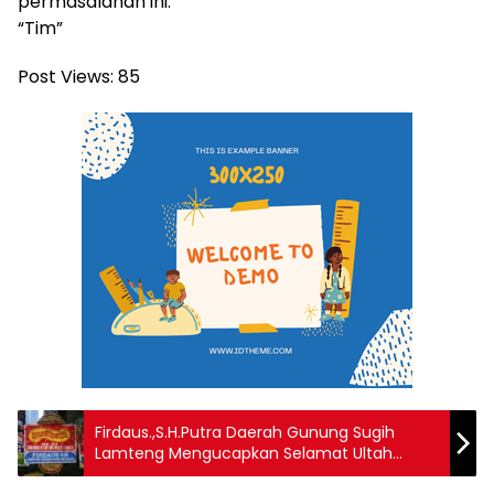
permasalahan ini.
“Tim”
Post Views:
85
Firdaus.,S.H.Putra Daerah Gunung Sugih
Lamteng Mengucapkan Selamat Ultah
Letkol Teddy Indra Wijaya, M.Si. Sekretaris