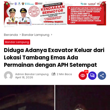
produk
antara
lain
mampu
menjadi
tempat
Beranda
Bandar Lampung
komunikasi
usaha
Bandar Lampung
(beriklan),
Diduga Adanya Exavator Keluar dari
fokus
pada
Lokasi Tambang Emas Ada
pemberitaan
Permainan dengan APH Setempat
nasional
maupun
85
Admin Bandar Lampung
2 Min Baca
international,
April 18, 2026
bernuansa
lokal
dan
dinamis,
memiliki
kisaran