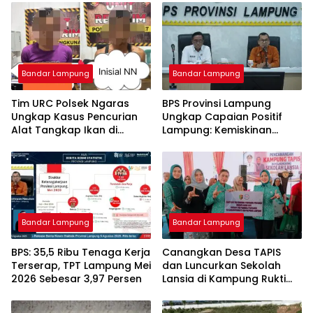
Bandar Lampung
Bandar Lampung
Tim URC Polsek Ngaras
BPS Provinsi Lampung
Ungkap Kasus Pencurian
Ungkap Capaian Positif
Alat Tangkap Ikan di
Lampung: Kemiskinan
Pelabuhan Kota Jawa, Dua
Turun, Inflasi Terkendali,
Terduga Pelaku
Ekonomi Terus Tumbuh
Diamankan.
Bandar Lampung
Bandar Lampung
BPS: 35,5 Ribu Tenaga Kerja
Canangkan Desa TAPIS
Terserap, TPT Lampung Mei
dan Luncurkan Sekolah
2026 Sebesar 3,97 Persen
Lansia di Kampung Rukti
Endah, Ketua TP PKK
Lampung Dorong