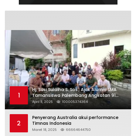
Hj. Susi Sulaiha S. Sos., Ajak Alumni SMA
1
Tamansiswa Palembang Angkatan 91
Halal Bihalal
April 8, 2025
100005374364
Penyerang Australia akui performance
2
Timnas Indonesia
Maret 18, 2025
66664644750