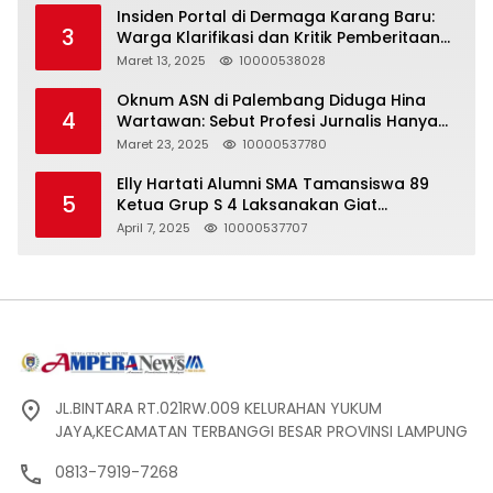
Insiden Portal di Dermaga Karang Baru:
3
Warga Klarifikasi dan Kritik Pemberitaan
yang Tidak Akurat
Maret 13, 2025
10000538028
Oknum ASN di Palembang Diduga Hina
4
Wartawan: Sebut Profesi Jurnalis Hanya
Seharga 2 Liter Bensin, Berujung Dugaan
Maret 23, 2025
10000537780
Pelanggaran UU ITE!
Elly Hartati Alumni SMA Tamansiswa 89
5
Ketua Grup S 4 Laksanakan Giat
Silaturahmi
April 7, 2025
10000537707
JL.BINTARA RT.021RW.009 KELURAHAN YUKUM
JAYA,KECAMATAN TERBANGGI BESAR PROVINSI LAMPUNG
0813-7919-7268