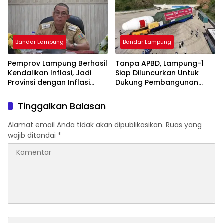
Pembangunan SDM Dimulai
dari Desa
Bandar Lampung
Bandar Lampung
Pemprov Lampung Berhasil
Tanpa APBD, Lampung-1
Kendalikan Inflasi, Jadi
Siap Diluncurkan Untuk
Provinsi dengan Inflasi
Dukung Pembangunan
Terendah di Sumatera
Berbasis Data
Tinggalkan Balasan
Alamat email Anda tidak akan dipublikasikan.
Ruas yang
wajib ditandai
*