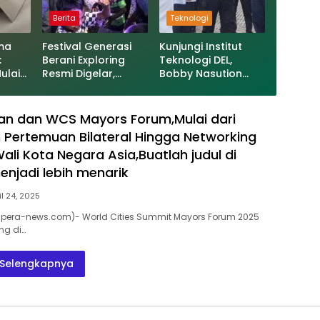
Berita
Teknologi
ma
Festival Generasi
Kunjungi Institut
:
Berani Exploring
Teknologi DEL,
ulai
Resmi Digelar,
Bobby Nasution
Permainan
Ajak Sejumlah
l Masuk
Tradisional Jadi
Gubernur
Senjata Lawan
Manfaatkan
tan dan WCS Mayors Forum,Mulai dari
Kecanduan Gadget
Fasilitas dan
Pertemuan Bilateral Hingga Networking
Teknologinya,Buatl
ali Kota Negara Asia,Buatlah judul di
ah judul di samping
menjadi lebih
njadi lebih menarik
menarik
il 24, 2025
era-news.com)- World Cities Summit Mayors Forum 2025
ng di…
Selengkapnya