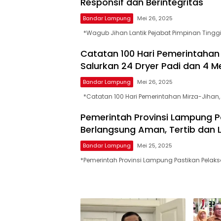
Responsif dan Berintegritas
siber
lebih
Bandar Lampung
Mei 26, 2025
eksklusif,
*Wagub Jihan Lantik Pejabat Pimpinan Tinggi
bergaya
trendi,
Catatan 100 Hari Pemerintahan M
mengandung
Salurkan 24 Dryer Padi dan 4 
unsur
edukasi,
Bandar Lampung
Mei 26, 2025
gaya
*Catatan 100 Hari Pemerintahan Mirza-Jihan, D
hidup,
hiburan,
Pemerintah Provinsi Lampung 
bebas
Berlangsung Aman, Tertib dan 
dari
SARA,
Bandar Lampung
Mei 25, 2025
narkoba
*Pemerintah Provinsi Lampung Pastikan Pela
dan
berita
asusila
Media
Cetak
dan