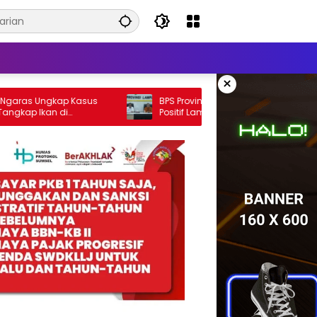
×
gkap Kasus
BPS Provinsi Lampung Ungkap Capaian
n di
Positif Lampung: Kemiskinan Turun,
 Terduga
Inflasi Terkendali, Ekonomi Terus Tumbuh