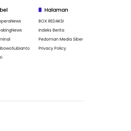
bel
Halaman
peraNews
BOX REDAKSI
eakingNews
Indeks Berita
iminal
Pedoman Media Siber
abowoSubianto
Privacy Policy
ri