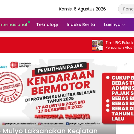
Kamis, 6 Agustus 2026
Internasional
Teknologi
Indeks Berita
Lainnya
Tim URC Polsek Ngaras Un
Pencurian Alat Tangkap Ika
Pelabuhan Kota Jawa, Dua
Pelaku Diamankan.
 Mulyo Laksanakan Kegiatan