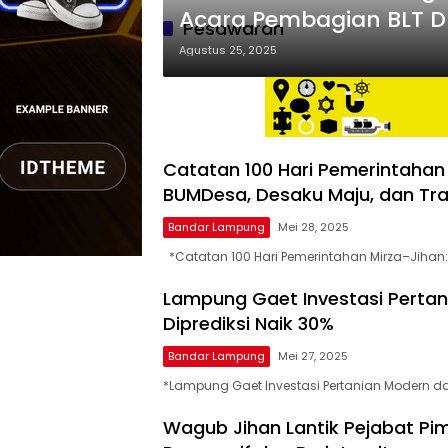
bernuansa
Acara Pembagian BLT DD
lokal
Pesawaran
dan
Agustus 25, 2025
dinamis,
memiliki
kisaran
harga
iklan
Catatan 100 Hari Pemerintahan
yang
BUMDesa, Desaku Maju, dan Tra
relatif
lebih
Bandar Lampung
Mei 28, 2025
murah
dari
*Catatan 100 Hari Pemerintahan Mirza–Jihan:
Koran
Lampung Gaet Investasi Pertan
maupun
media
Diprediksi Naik 30%
siber
Bandar Lampung
Mei 27, 2025
lainnya,
desain
*Lampung Gaet Investasi Pertanian Modern da
Koran
dan
Wagub Jihan Lantik Pejabat Pim
media