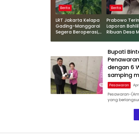
Berita
Berita
LRT Jakarta Kelapa
Prabowo Teri
Gading–Manggarai
Laporan Bahlil
Segera Beroperasi,
Ribuan Desa M
Cuma 28 Menit!
Teraliri Listrik,
Hilirisasi Nike
Babak Baru
Bupati Bin
Penawaran 
dengan 6 W
samping me
Pesawaran
Apr
Pesawaran-(Amp
yang berlangsu