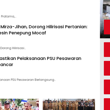
 Pratama,…
irza-Jihan, Dorong Hilirisasi Pertanian:
Mesin Penepung Mocaf
orong Hilirisasi…
Pastikan Pelaksanaan PSU Pesawaran
Lancar
ksanaan PSU Pesawaran Berlangsung…