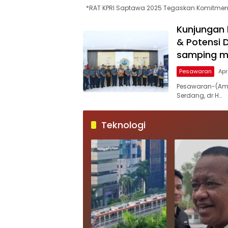
*RAT KPRI Saptawa 2025 Tegaskan Komitme
Kunjungan 
& Potensi D
samping me
Pesawaran
Apr
Pesawaran-(Amp
Serdang, dr H…
Teknologi