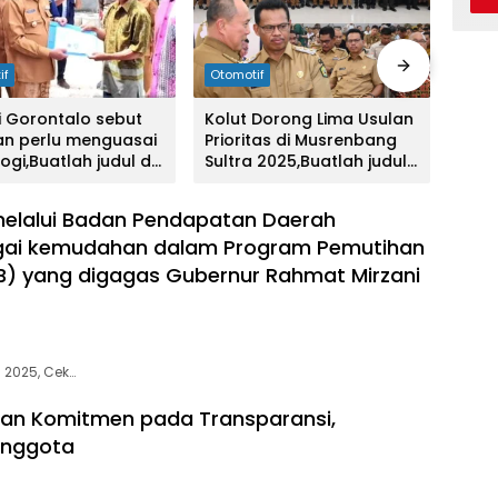
if
Otomotif
Otom
i Gorontalo sebut
Kolut Dorong Lima Usulan
GM g
an perlu menguasai
Prioritas di Musrenbang
hadi
ogi,Buatlah judul di
Sultra 2025,Buatlah judul
aspe
ng menjadi lebih
di samping menjadi lebih
disa
ik
menarik
mena
melalui Badan Pendapatan Daerah
gai kemudahan dalam Program Pemutihan
B) yang digagas Gubernur Rahmat Mirzani
2025, Cek…
an Komitmen pada Transparansi,
Anggota