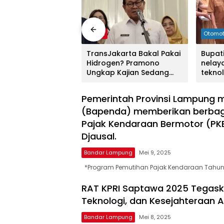
Online
Ampera
News
Berita
Otomot
deng Nvidia untuk
TransJakarta Bakal Pakai
Bupat
n AI ke berbagai
Hidrogen? Pramono
nelay
isnis,Buatlah judul
Ungkap Kajian Sedang
teknol
ng menjadi lebih
Dimatangkan
sampi
k
menar
Pemerintah Provinsi Lampung 
(Bapenda) memberikan berba
Pajak Kendaraan Bermotor (PK
Djausal.
Bandar Lampung
Mei 9, 2025
*Program Pemutihan Pajak Kendaraan Tahun 
RAT KPRI Saptawa 2025 Tegask
Teknologi, dan Kesejahteraan 
Bandar Lampung
Mei 8, 2025