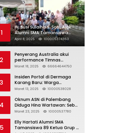
Hj. Susi Sulaiha S. Sos., Ajak
1
Alumni SMA Tamansiswa
Palembang Angkatan 91 Halal
April 8, 2025
100005374363
Bihalal
Penyerang Australia akui
2
performance Timnas
Indonesia
Maret 18, 2025
66664644750
Insiden Portal di Dermaga
3
Karang Baru: Warga
Klarifikasi dan Kritik
Maret 13, 2025
10000538028
Pemberitaan yang Tidak
Akurat
Oknum ASN di Palembang
4
Diduga Hina Wartawan: Sebut
Profesi Jurnalis Hanya
Maret 23, 2025
10000537780
Seharga 2 Liter Bensin,
Berujung Dugaan
Elly Hartati Alumni SMA
5
Pelanggaran UU ITE!
Tamansiswa 89 Ketua Grup S