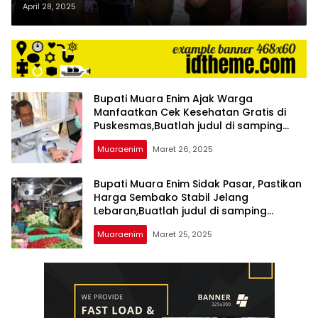
Pembangunan Pusat, Provinsi,
April 28, 2025
harga
iklan
dan Daerah,Buatlah judul di
yang
samping menjadi lebih menari
relatif
lebih
murah
dari
Bupati Muara Enim Ajak Warga
Manfaatkan Cek Kesehatan Gratis di
Koran
Puskesmas,Buatlah judul di samping
maupun
menjadi lebih menarik
media
Muaraenim
Maret 26, 2025
siber
lainnya,
Bupati Muara Enim Sidak Pasar, Pastikan
desain
Harga Sembako Stabil Jelang
Koran
Lebaran,Buatlah judul di samping
dan
menjadi lebih menarik
media
Muaraenim
Maret 25, 2025
siber
lebih
eksklusif,
bergaya
trendi,