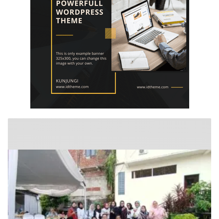
mengandung
unsur
edukasi,
gaya
hidup,
hiburan,
bebas
dari
SARA,
narkoba
dan
berita
asusila
Media
Cetak
dan
Online
Ampera
News