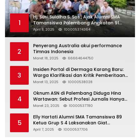
Hj. Susi Sulaiha S. Sos., Ajak Alumni SMA
1
Tamansiswa Palembang Angkatan 91
Halal Bihalal
April 8, 2025
100005374364
Penyerang Australia akui performance
2
Timnas Indonesia
Maret 18, 2025
66664644750
Insiden Portal di Dermaga Karang Baru:
3
Warga Klarifikasi dan Kritik Pemberitaan
yang Tidak Akurat
Maret 13, 2025
10000538028
Oknum ASN di Palembang Diduga Hina
4
Wartawan: Sebut Profesi Jurnalis Hanya
Seharga 2 Liter Bensin, Berujung Dugaan
Maret 23, 2025
10000537780
Pelanggaran UU ITE!
Elly Hartati Alumni SMA Tamansiswa 89
5
Ketua Grup S 4 Laksanakan Giat
Silaturahmi
April 7, 2025
10000537706