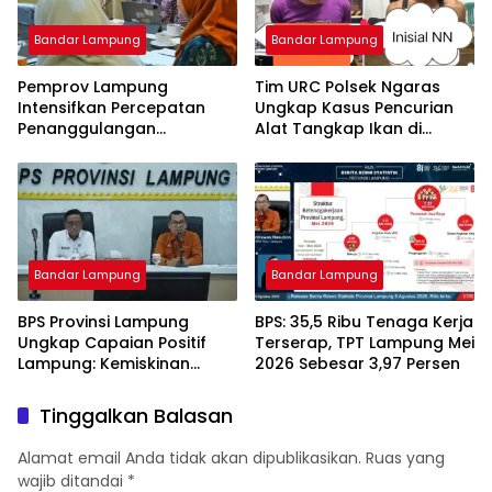
Bandar Lampung
Bandar Lampung
Pemprov Lampung
Tim URC Polsek Ngaras
Intensifkan Percepatan
Ungkap Kasus Pencurian
Penanggulangan
Alat Tangkap Ikan di
Tuberkulosis di
Pelabuhan Kota Jawa, Dua
Tanggamus
Terduga Pelaku
Diamankan.
Bandar Lampung
Bandar Lampung
BPS Provinsi Lampung
BPS: 35,5 Ribu Tenaga Kerja
Ungkap Capaian Positif
Terserap, TPT Lampung Mei
Lampung: Kemiskinan
2026 Sebesar 3,97 Persen
Turun, Inflasi Terkendali,
Ekonomi Terus Tumbuh
Tinggalkan Balasan
Alamat email Anda tidak akan dipublikasikan.
Ruas yang
wajib ditandai
*