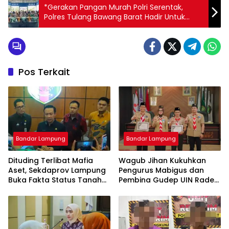
*Gerakan Pangan Murah Polri Serentak,
Polres Tulang Bawang Barat Hadir Untuk
Bantu Masyarakat di Balai Tiyuh Candra
Mukti*
Pos Terkait
Bandar Lampung
Bandar Lampung
Dituding Terlibat Mafia
Wagub Jihan Kukuhkan
Aset, Sekdaprov Lampung
Pengurus Mabigus dan
Buka Fakta Status Tanah
Pembina Gudep UIN Raden
Ryacudu
Intan, Dorong Pramuka
Perkuat Karakter Generasi
Muda