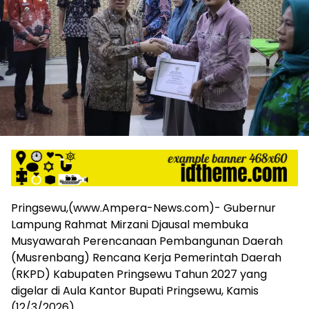
harga
iklan
yang
relatif
lebih
murah
dari
Koran
maupun
media
siber
lainnya,
desain
Koran
Pringsewu,(www.Ampera-News.com)- Gubernur
dan
Lampung Rahmat Mirzani Djausal membuka
media
siber
Musyawarah Perencanaan Pembangunan Daerah
lebih
(Musrenbang) Rencana Kerja Pemerintah Daerah
eksklusif,
(RKPD) Kabupaten Pringsewu Tahun 2027 yang
bergaya
digelar di Aula Kantor Bupati Pringsewu, Kamis
trendi,
(12/3/2026).