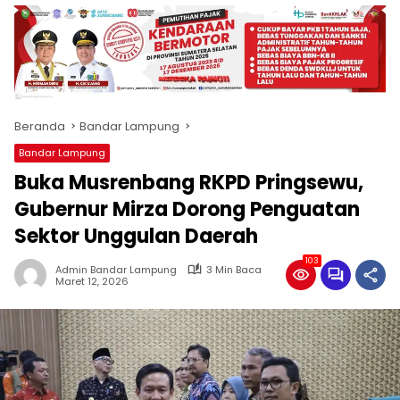
produk
antara
lain
mampu
menjadi
tempat
Beranda
Bandar Lampung
komunikasi
usaha
Bandar Lampung
(beriklan),
Buka Musrenbang RKPD Pringsewu,
fokus
pada
Gubernur Mirza Dorong Penguatan
pemberitaan
Sektor Unggulan Daerah
nasional
maupun
103
Admin Bandar Lampung
3 Min Baca
international,
Maret 12, 2026
bernuansa
lokal
dan
dinamis,
memiliki
kisaran