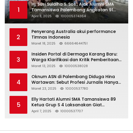
Hj. Susi Sulaiha S. Sos., Ajak Alumni SMA
1
Tamansiswa Palembang Angkatan 91
Halal Bihalal
April 8, 2025
100005374364
Penyerang Australia akui performance
2
Timnas Indonesia
Maret 18, 2025
66664644751
Insiden Portal di Dermaga Karang Baru:
3
Warga Klarifikasi dan Kritik Pemberitaan
yang Tidak Akurat
Maret 13, 2025
10000538028
Oknum ASN di Palembang Diduga Hina
4
Wartawan: Sebut Profesi Jurnalis Hanya
Seharga 2 Liter Bensin, Berujung Dugaan
Maret 23, 2025
10000537780
Pelanggaran UU ITE!
Elly Hartati Alumni SMA Tamansiswa 89
5
Ketua Grup S 4 Laksanakan Giat
Silaturahmi
April 7, 2025
10000537707