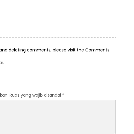
ota Penjaringan
Penangkapannya Viral
g, and deleting comments, please visit the Comments
ar
.
kan.
Ruas yang wajib ditandai
*