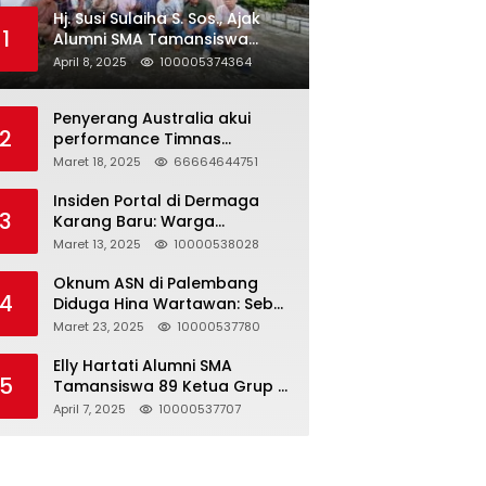
Hj. Susi Sulaiha S. Sos., Ajak
1
Alumni SMA Tamansiswa
Palembang Angkatan 91 Halal
April 8, 2025
100005374364
Bihalal
Penyerang Australia akui
2
performance Timnas
Indonesia
Maret 18, 2025
66664644751
Insiden Portal di Dermaga
3
Karang Baru: Warga
Klarifikasi dan Kritik
Maret 13, 2025
10000538028
Pemberitaan yang Tidak
Akurat
Oknum ASN di Palembang
4
Diduga Hina Wartawan: Sebut
Profesi Jurnalis Hanya
Maret 23, 2025
10000537780
Seharga 2 Liter Bensin,
Berujung Dugaan
Elly Hartati Alumni SMA
5
Pelanggaran UU ITE!
Tamansiswa 89 Ketua Grup S
4 Laksanakan Giat
April 7, 2025
10000537707
Silaturahmi