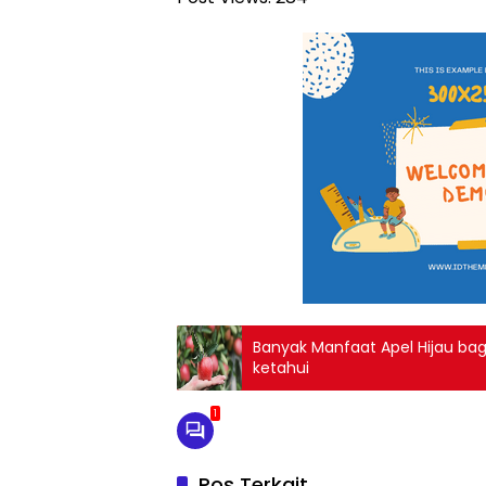
Banyak Manfaat Apel Hijau ba
ketahui
1
Pos Terkait