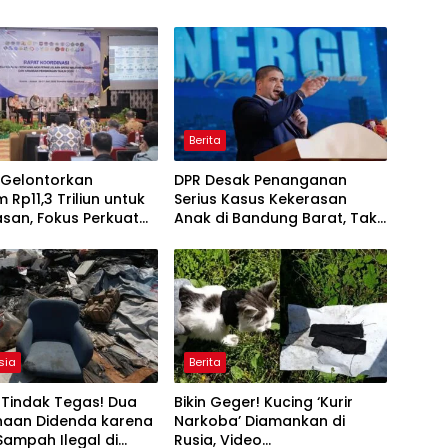
Berita
 Gelontorkan
DPR Desak Penanganan
 Rp11,3 Triliun untuk
Serius Kasus Kekerasan
san, Fokus Perkuat
Anak di Bandung Barat, Tak
atan dan
Cukup Hanya Hukum Pelaku
hteraan
sia
Berita
 Tindak Tegas! Dua
Bikin Geger! Kucing ‘Kurir
haan Didenda karena
Narkoba’ Diamankan di
ampah Ilegal di
Rusia, Video