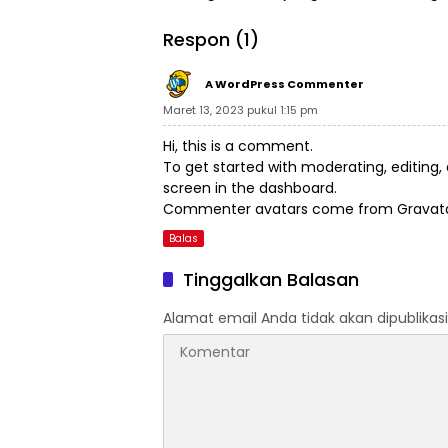
Ternyata Ayah Kandungnya
Hutan K
Respon (1)
A WordPress Commenter
Maret 13, 2023 pukul 1:15 pm
Hi, this is a comment.
To get started with moderating, editin
screen in the dashboard.
Commenter avatars come from
Gravat
Balas
Tinggalkan Balasan
Alamat email Anda tidak akan dipublikasi