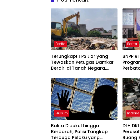
Berita
Berita
Terungkap! TPS Liar yang
BNPP RI
Tewaskan Petugas Damkar
Program
Berdiri di Tanah Negara,
Perbata
Awalnya Mau Jadi Waduk
Kedaul
Keseja
Hukum
Indone
Balita Dipukul hingga
DLH DKI
Berdarah, Polisi Tangkap
Perusa
Terduga Pelaku yang
Buang S