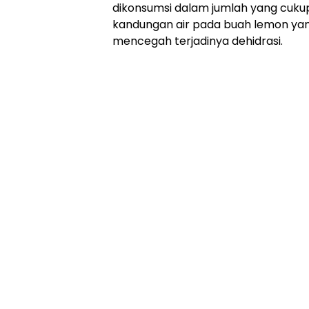
dikonsumsi dalam jumlah yang cukup
Online
Ampera
kandungan air pada buah lemon yang
News
mencegah terjadinya dehidrasi.