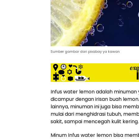
siber
lebih
eksklusif,
bergaya
trendi,
mengandung
unsur
edukasi,
Sumber gambar dari pixabay ya kawan
gaya
hidup,
hiburan,
bebas
dari
SARA,
Infus water lemon adalah minuman ya
narkoba
dicampur dengan irisan buah lemon.
dan
lainnya, minuman ini juga bisa mem
berita
mulai dari menghidrasi tubuh, mem
asusila
sakit, sampai mencegah kulit kering.
Media
Cetak
Minum Infus water lemon bisa memb
dan