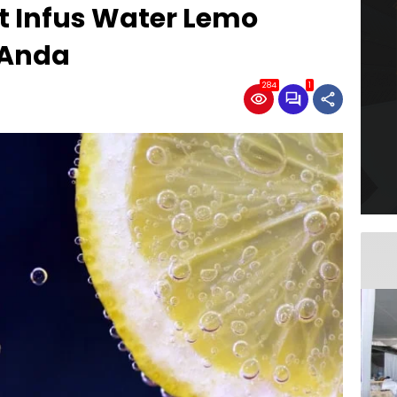
 Infus Water Lemo
 Anda
284
1