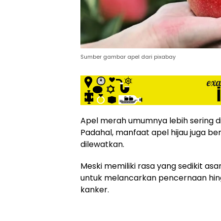
siber
lebih
eksklusif,
bergaya
trendi,
Sumber gambar apel dari pixabay
mengandung
unsur
edukasi,
gaya
hidup,
hiburan,
Apel merah umumnya lebih sering di
bebas
Padahal, manfaat apel hijau juga b
dari
SARA,
dilewatkan.
narkoba
dan
Meski memiliki rasa yang sedikit asam
berita
untuk melancarkan pencernaan hing
asusila
kanker.
Media
Cetak
dan