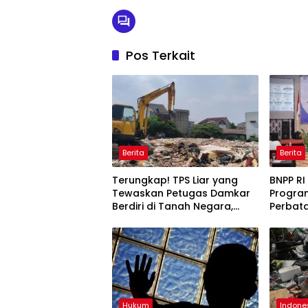
Pos Terkait
Berita
Berita
Terungkap! TPS Liar yang
BNPP RI
Tewaskan Petugas Damkar
Program
Berdiri di Tanah Negara,
Perbata
Awalnya Mau Jadi Waduk
Kedaul
Keseja
Hukum
Indone