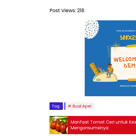
Post Views:
218
Tag:
Buat Apel
Manfaat Tomat Ceri untuk Ke
Mengonsumsinya