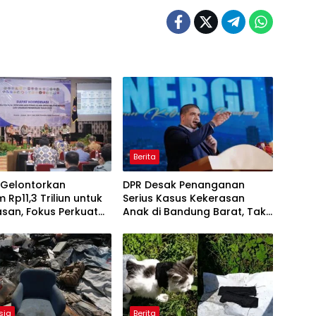
Berita
 Gelontorkan
DPR Desak Penanganan
 Rp11,3 Triliun untuk
Serius Kasus Kekerasan
san, Fokus Perkuat
Anak di Bandung Barat, Tak
atan dan
Cukup Hanya Hukum Pelaku
hteraan
sia
Berita