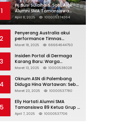
Hj. Susi Sulaiha S. Sos., Ajak
1
Alumni SMA Tamansiswa
Palembang Angkatan 91 Halal
April 8, 2025
100005374364
Bihalal
Penyerang Australia akui
2
performance Timnas
Indonesia
Maret 18, 2025
66664644750
Insiden Portal di Dermaga
3
Karang Baru: Warga
Klarifikasi dan Kritik
Maret 13, 2025
10000538028
Pemberitaan yang Tidak
Akurat
Oknum ASN di Palembang
4
Diduga Hina Wartawan: Sebut
Profesi Jurnalis Hanya
Maret 23, 2025
10000537780
Seharga 2 Liter Bensin,
Berujung Dugaan
Elly Hartati Alumni SMA
5
Pelanggaran UU ITE!
Tamansiswa 89 Ketua Grup S
4 Laksanakan Giat
April 7, 2025
10000537706
Silaturahmi