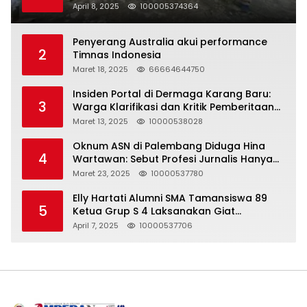
Halal Bihalal
April 8, 2025
100005374364
Penyerang Australia akui performance
2
Timnas Indonesia
Maret 18, 2025
66664644750
Insiden Portal di Dermaga Karang Baru:
3
Warga Klarifikasi dan Kritik Pemberitaan
yang Tidak Akurat
Maret 13, 2025
10000538028
Oknum ASN di Palembang Diduga Hina
4
Wartawan: Sebut Profesi Jurnalis Hanya
Seharga 2 Liter Bensin, Berujung Dugaan
Maret 23, 2025
10000537780
Pelanggaran UU ITE!
Elly Hartati Alumni SMA Tamansiswa 89
5
Ketua Grup S 4 Laksanakan Giat
Silaturahmi
April 7, 2025
10000537706