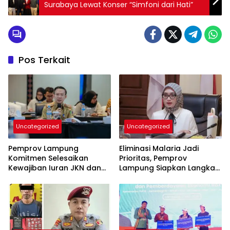
Surabaya Lewat Konser “Simfoni dari Hati”
Pos Terkait
Uncategorized
Uncategorized
Pemprov Lampung
Eliminasi Malaria Jadi
Komitmen Selesaikan
Prioritas, Pemprov
Kewajiban Iuran JKN dan
Lampung Siapkan Langkah
Perkuat Tata Kelola
Terpadu
Kepesertaan BPJS
Kesehatan