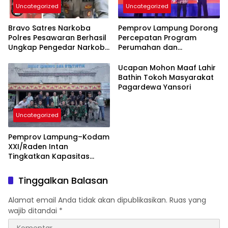
Uncategorized
Uncategorized
Bravo Satres Narkoba
Pemprov Lampung Dorong
Polres Pesawaran Berhasil
Percepatan Program
Ungkap Pengedar Narkoba
Perumahan dan
Berikut BB 7,76 Gram Sabu
Pemberdayaan Ekonomi
Rakyat
Ucapan Mohon Maaf Lahir
Bathin Tokoh Masyarakat
Pagardewa Yansori
Uncategorized
Pemprov Lampung–Kodam
XXI/Raden Intan
Tingkatkan Kapasitas
Bersama di Bidang
Komunikasi Publik
Tinggalkan Balasan
Alamat email Anda tidak akan dipublikasikan.
Ruas yang
wajib ditandai
*