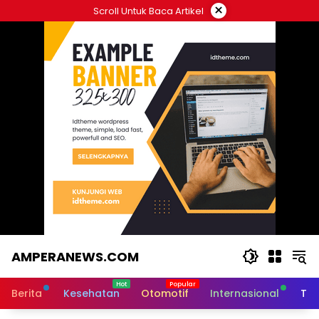
Langsung
×
Scroll Untuk Baca Artikel
ke
konten
AMPERANEWS.COM
Ampera
News
Berita
Kesehatan
Otomotif
Internasional
Tek
memiliki
konsep