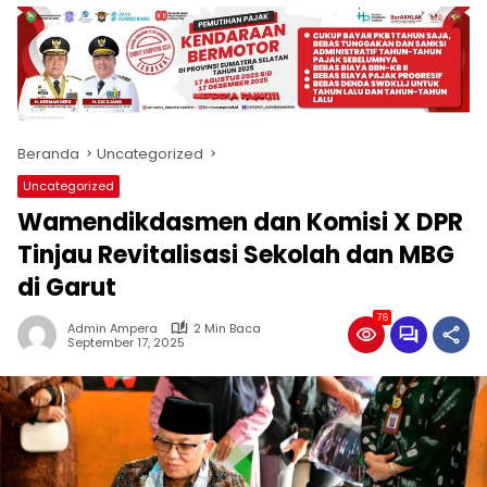
produk
antara
lain
mampu
menjadi
tempat
Beranda
Uncategorized
komunikasi
usaha
Uncategorized
(beriklan),
Wamendikdasmen dan Komisi X DPR
fokus
pada
Tinjau Revitalisasi Sekolah dan MBG
pemberitaan
di Garut
nasional
maupun
76
Admin Ampera
2 Min Baca
international,
September 17, 2025
bernuansa
lokal
dan
dinamis,
memiliki
kisaran