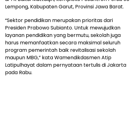
mengandung
Lempong, Kabupaten Garut, Provinsi Jawa Barat.
unsur
edukasi,
“Sektor pendidikan merupakan prioritas dari
gaya
Presiden Prabowo Subianto. Untuk mewujudkan
hidup,
hiburan,
layanan pendidikan yang bermutu, sekolah juga
bebas
harus memanfaatkan secara maksimal seluruh
dari
program pemerintah baik revitalisasi sekolah
SARA,
maupun MBG,” kata Wamendikdasmen Atip
narkoba
Latipulhayat dalam pernyataan tertulis di Jakarta
dan
pada Rabu.
berita
asusila
Media
Cetak
dan
Online
Ampera
News