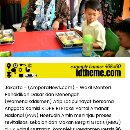
harga
iklan
yang
relatif
lebih
murah
dari
Koran
maupun
media
siber
lainnya,
desain
Koran
Jakarta – (AmperaNews.com) – Wakil Menteri
dan
Pendidikan Dasar dan Menengah
media
siber
(Wamendikdasmen) Atip Latipulhayat bersama
lebih
Anggota Komisi X DPR RI Fraksi Partai Amanat
eksklusif,
Nasional (PAN) Hoerudin Amin meninjau proses
bergaya
revitalisasi sekolah dan Makan Bergizi Gratis (MBG)
trendi,
di TK Baitul Muttaqin, kompleks Pesantren Persis 96