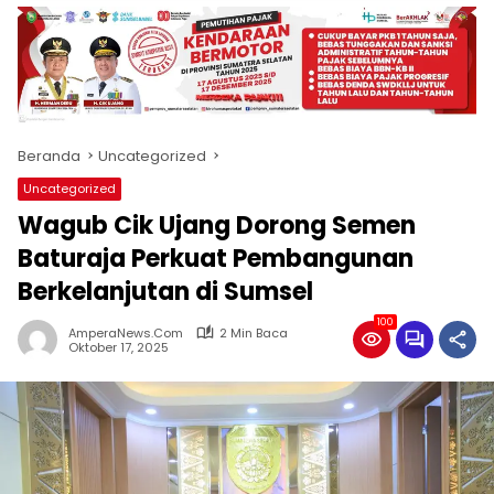
produk
antara
lain
mampu
menjadi
tempat
Beranda
Uncategorized
komunikasi
usaha
Uncategorized
(beriklan),
Wagub Cik Ujang Dorong Semen
fokus
pada
Baturaja Perkuat Pembangunan
pemberitaan
Berkelanjutan di Sumsel
nasional
maupun
100
AmperaNews.Com
2 Min Baca
international,
Oktober 17, 2025
bernuansa
lokal
dan
dinamis,
memiliki
kisaran