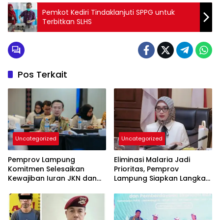
Pemkot Kediri Tindaklanjuti SPPG untuk
Terbitkan SLHS
Pos Terkait
Uncategorized
Uncategorized
Pemprov Lampung
Eliminasi Malaria Jadi
Komitmen Selesaikan
Prioritas, Pemprov
Kewajiban Iuran JKN dan
Lampung Siapkan Langkah
Perkuat Tata Kelola
Terpadu
Kepesertaan BPJS
Kesehatan