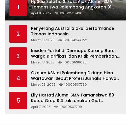
Hj. Susi Sulaiha S. Sos., Ajak Alumni SMA
1
Tamansiswa Palembang Angkatan 91
Halal Bihalal
April 8, 2025
100005374365
Penyerang Australia akui performance
2
Timnas Indonesia
Maret 18, 2025
66664644752
Insiden Portal di Dermaga Karang Baru:
3
Warga Klarifikasi dan Kritik Pemberitaan
yang Tidak Akurat
Maret 13, 2025
10000538028
Oknum ASN di Palembang Diduga Hina
4
Wartawan: Sebut Profesi Jurnalis Hanya
Seharga 2 Liter Bensin, Berujung Dugaan
Maret 23, 2025
10000537780
Pelanggaran UU ITE!
Elly Hartati Alumni SMA Tamansiswa 89
5
Ketua Grup S 4 Laksanakan Giat
Silaturahmi
April 7, 2025
10000537709