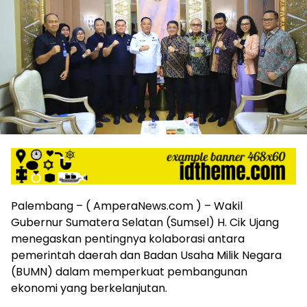
harga
iklan
yang
relatif
lebih
murah
dari
Koran
maupun
media
siber
lainnya,
desain
Koran
Palembang – ( AmperaNews.com ) – Wakil
dan
Gubernur Sumatera Selatan (Sumsel) H. Cik Ujang
media
menegaskan pentingnya kolaborasi antara
siber
lebih
pemerintah daerah dan Badan Usaha Milik Negara
eksklusif,
(BUMN) dalam memperkuat pembangunan
bergaya
ekonomi yang berkelanjutan.
trendi,