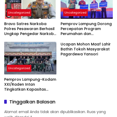
Uncategorized
Uncategorized
Bravo Satres Narkoba
Pemprov Lampung Dorong
Polres Pesawaran Berhasil
Percepatan Program
Ungkap Pengedar Narkoba
Perumahan dan
Berikut BB 7,76 Gram Sabu
Pemberdayaan Ekonomi
Rakyat
Ucapan Mohon Maaf Lahir
Bathin Tokoh Masyarakat
Pagardewa Yansori
Uncategorized
Pemprov Lampung–Kodam
XXI/Raden Intan
Tingkatkan Kapasitas
Bersama di Bidang
Komunikasi Publik
Tinggalkan Balasan
Alamat email Anda tidak akan dipublikasikan.
Ruas yang