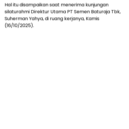
mengandung
Hal itu disampaikan saat menerima kunjungan
unsur
silaturahmi Direktur Utama PT Semen Baturaja Tbk,
edukasi,
Suherman Yahya, di ruang kerjanya, Kamis
gaya
(16/10/2025).
hidup,
hiburan,
bebas
dari
SARA,
narkoba
dan
berita
asusila
Media
Cetak
dan
Online
Ampera
News