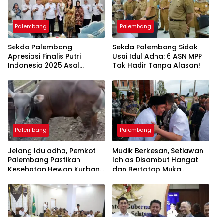
Palembang
Palembang
Sekda Palembang
Sekda Palembang Sidak
Apresiasi Finalis Putri
Usai Idul Adha: 6 ASN MPP
Indonesia 2025 Asal
Tak Hadir Tanpa Alasan!
Sumsel
Palembang
Palembang
Jelang Iduladha, Pemkot
Mudik Berkesan, Setiawan
Palembang Pastikan
Ichlas Disambut Hangat
Kesehatan Hewan Kurban
dan Bertatap Muka
Aman
dengan Gubernur