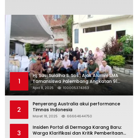
Hj. Susi Sulaiha S. Sos., Ajak Alumni SMA
1
Tamansiswa Palembang Angkatan 91
Halal Bihalal
April 8, 2025
100005374363
Penyerang Australia akui performance
2
Timnas Indonesia
Maret 18, 2025
66664644750
Insiden Portal di Dermaga Karang Baru:
3
Warga Klarifikasi dan Kritik Pemberitaan