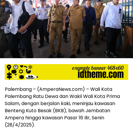
harga
iklan
yang
relatif
lebih
murah
dari
Koran
maupun
media
siber
lainnya,
desain
Koran
Palembang – (AmperaNews.com) – Wali Kota
dan
Palembang Ratu Dewa dan Wakil Wali Kota Prima
media
Salam, dengan berjalan kaki, meninjau kawasan
siber
lebih
Benteng Kuto Besak (BKB), bawah Jembatan
eksklusif,
Ampera hingga kawasan Pasar 16 Ilir, Senin
bergaya
(28/4/2025).
trendi,