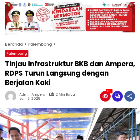
produk
antara
lain
mampu
menjadi
tempat
Beranda
Palembang
komunikasi
usaha
Palembang
(beriklan),
Tinjau Infrastruktur BKB dan Ampera,
fokus
pada
RDPS Turun Langsung dengan
pemberitaan
Berjalan Kaki
nasional
maupun
130
Admin Ampera
2 Min Baca
international,
Juni 3, 2025
bernuansa
lokal
dan
dinamis,
memiliki
kisaran