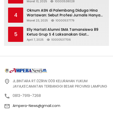
yang Tidak Akurat
Maret 13, 2025
10000538028
Oknum ASN di Palembang Diduga Hina
4
Wartawan: Sebut Profesi Jurnalis Hanya
Seharga 2 Liter Bensin, Berujung Dugaan
Maret 23, 2025
10000537779
Pelanggaran UU ITE!
Elly Hartati Alumni SMA Tamansiswa 89
5
Ketua Grup S 4 Laksanakan Giat
Silaturahmi
April 7, 2025
10000537706
JL.BINTARA RT.021RW.009 KELURAHAN YUKUM
JAYA,KECAMATAN TERBANGGI BESAR PROVINSI LAMPUNG
0813-7919-7268
Ampera-News@gmail.com