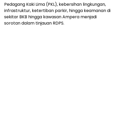
mengandung
Pedagang Kaki Lima (PKL), kebersihan lingkungan,
unsur
infrastruktur, ketertiban parkir, hingga keamanan di
edukasi,
sekitar BKB hingga kawasan Ampera menjadi
gaya
sorotan dalam tinjauan RDPS.
hidup,
hiburan,
bebas
dari
SARA,
narkoba
dan
berita
asusila
Media
Cetak
dan
Online
Ampera
News