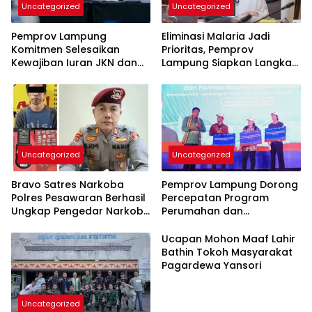
Uncategorized
Uncategorized
Pemprov Lampung
Eliminasi Malaria Jadi
Komitmen Selesaikan
Prioritas, Pemprov
Kewajiban Iuran JKN dan
Lampung Siapkan Langkah
Perkuat Tata Kelola
Terpadu
Kepesertaan BPJS
Kesehatan
Uncategorized
Uncategorized
Bravo Satres Narkoba
Pemprov Lampung Dorong
Polres Pesawaran Berhasil
Percepatan Program
Ungkap Pengedar Narkoba
Perumahan dan
Berikut BB 7,76 Gram Sabu
Pemberdayaan Ekonomi
Rakyat
Ucapan Mohon Maaf Lahir
Bathin Tokoh Masyarakat
Pagardewa Yansori
Uncategorized