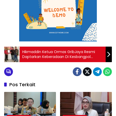
Hikmaddin Ketua Ormas GribJaya Resmi
Daptarkan Keberadaan Di Kesbangpol
Pesawaran
Pos Terkait