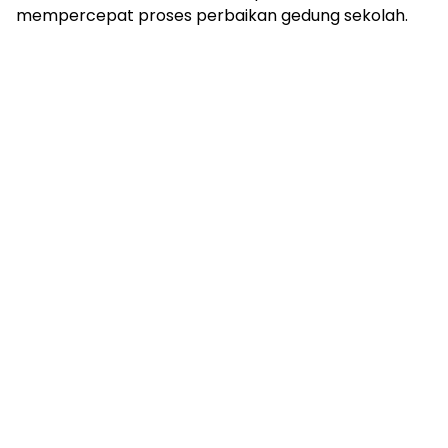
mengandung
mempercepat proses perbaikan gedung sekolah.
unsur
edukasi,
gaya
hidup,
hiburan,
bebas
dari
SARA,
narkoba
dan
berita
asusila
Media
Cetak
dan
Online
Ampera
News