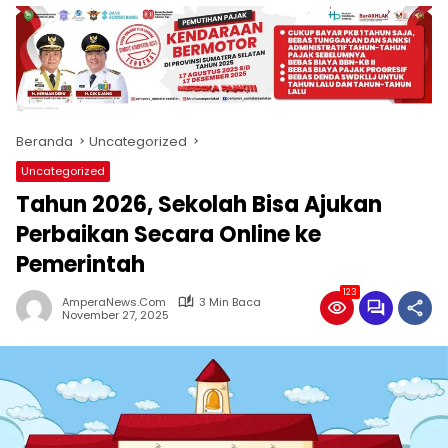
produk
antara
lain
mampu
menjadi
tempat
Beranda
Uncategorized
komunikasi
usaha
Uncategorized
(beriklan),
Tahun 2026, Sekolah Bisa Ajukan
fokus
pada
Perbaikan Secara Online ke
pemberitaan
Pemerintah
nasional
maupun
123
AmperaNews.Com
3 Min Baca
international,
November 27, 2025
bernuansa
lokal
dan
dinamis,
memiliki
kisaran