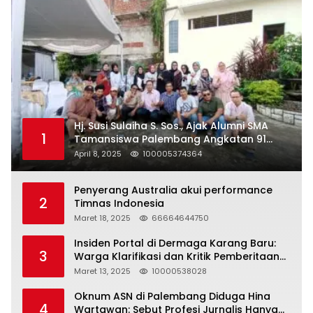
Hj. Susi Sulaiha S. Sos., Ajak Alumni SMA
1
Tamansiswa Palembang Angkatan 91
Halal Bihalal
April 8, 2025
100005374364
Penyerang Australia akui performance
2
Timnas Indonesia
Maret 18, 2025
66664644750
Insiden Portal di Dermaga Karang Baru:
3
Warga Klarifikasi dan Kritik Pemberitaan
yang Tidak Akurat
Maret 13, 2025
10000538028
Oknum ASN di Palembang Diduga Hina
4
Wartawan: Sebut Profesi Jurnalis Hanya