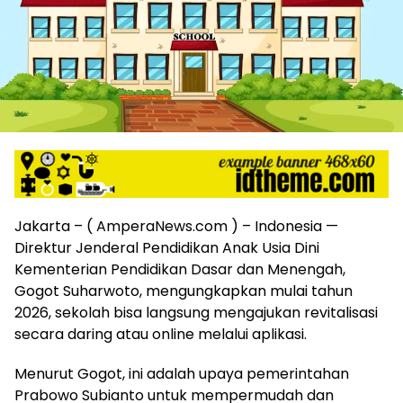
harga
iklan
yang
relatif
lebih
murah
dari
Koran
maupun
media
siber
lainnya,
Jakarta – ( AmperaNews.com ) – Indonesia —
desain
Direktur Jenderal Pendidikan Anak Usia Dini
Koran
Kementerian Pendidikan Dasar dan Menengah,
dan
Gogot Suharwoto, mengungkapkan mulai tahun
media
2026, sekolah bisa langsung mengajukan revitalisasi
siber
lebih
secara daring atau online melalui aplikasi.
eksklusif,
bergaya
Menurut Gogot, ini adalah upaya pemerintahan
trendi,
Prabowo Subianto untuk mempermudah dan