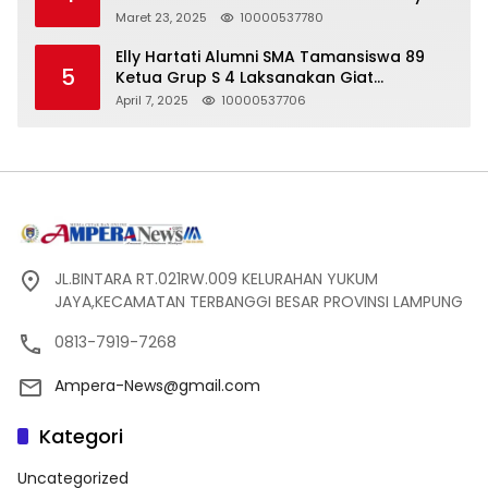
Seharga 2 Liter Bensin, Berujung Dugaan
Maret 23, 2025
10000537780
Pelanggaran UU ITE!
Elly Hartati Alumni SMA Tamansiswa 89
5
Ketua Grup S 4 Laksanakan Giat
Silaturahmi
April 7, 2025
10000537706
JL.BINTARA RT.021RW.009 KELURAHAN YUKUM
JAYA,KECAMATAN TERBANGGI BESAR PROVINSI LAMPUNG
0813-7919-7268
Ampera-News@gmail.com
Kategori
Uncategorized