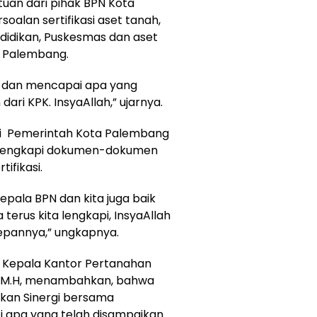
uan dari pihak BPN Kota
oalan sertifikasi aset tanah,
ndidikan, Puskesmas dan aset
a Palembang.
at dan mencapai apa yang
ari KPK. InsyaAllah,” ujarnya.
ini Pemerintah Kota Palembang
 melengkapi dokumen-dokumen
ifikasi.
epala BPN dan kita juga baik
terus kita lengkapi, InsyaAllah
epannya,” ungkapnya.
 Kepala Kantor Pertanahan
H., M.H, menambahkan, bahwa
tkan Sinergi bersama
 apa yang telah disampaikan