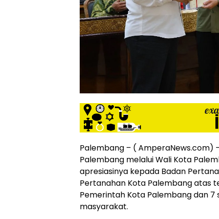
siber
lebih
eksklusif,
bergaya
trendi,
mengandung
unsur
edukasi,
gaya
hidup,
hiburan,
bebas
dari
SARA,
Palembang – ( AmperaNews.com) –
narkoba
Palembang melalui Wali Kota Pale
dan
apresiasinya kepada Badan Pertana
berita
Pertanahan Kota Palembang atas terb
asusila
Media
Pemerintah Kota Palembang dan 7 se
Cetak
masyarakat.
dan