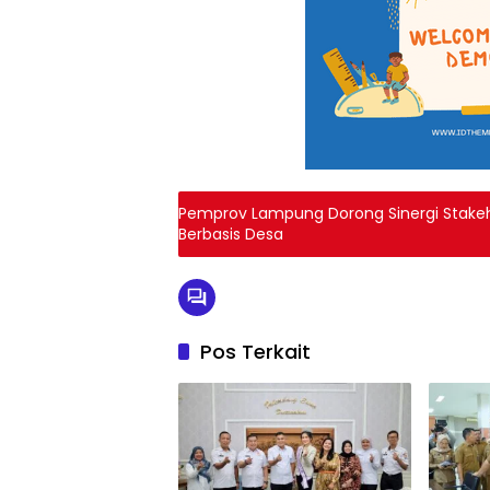
Pemprov Lampung Dorong Sinergi Stakeh
Berbasis Desa
Pos Terkait