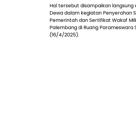
Online
Hal tersebut disampaikan langsung 
Ampera
Dewa dalam kegiatan Penyerahan Sim
News
Pemerintah dan Sertifikat Wakaf Mi
Palembang di Ruang Parameswara 
(16/4/2025).