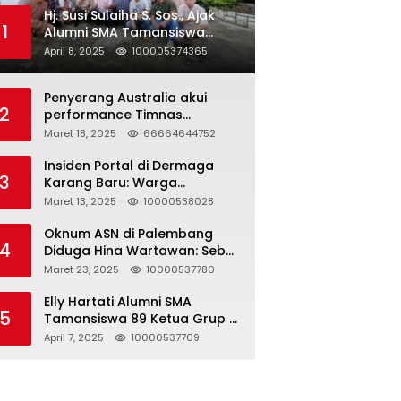
Hj. Susi Sulaiha S. Sos., Ajak
1
Alumni SMA Tamansiswa
Palembang Angkatan 91 Halal
April 8, 2025
100005374365
Bihalal
Penyerang Australia akui
2
performance Timnas
Indonesia
Maret 18, 2025
66664644752
Insiden Portal di Dermaga
3
Karang Baru: Warga
Klarifikasi dan Kritik
Maret 13, 2025
10000538028
Pemberitaan yang Tidak
Akurat
Oknum ASN di Palembang
4
Diduga Hina Wartawan: Sebut
Profesi Jurnalis Hanya
Maret 23, 2025
10000537780
Seharga 2 Liter Bensin,
Berujung Dugaan
Elly Hartati Alumni SMA
5
Pelanggaran UU ITE!
Tamansiswa 89 Ketua Grup S
4 Laksanakan Giat
April 7, 2025
10000537709
Silaturahmi