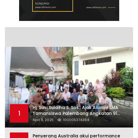
Hj. Susi Sulaiha S. Sos., Ajak Alumni SMA
1
Tamansiswa Palembang Angkatan 91
Halal Bihalal
April 8, 2025
100005374364
Penyerang Australia akui performance