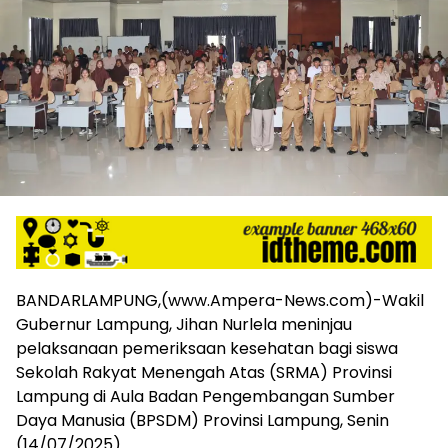
harga
iklan
yang
relatif
lebih
murah
dari
Koran
maupun
media
siber
lainnya,
desain
Koran
BANDARLAMPUNG,(www.Ampera-News.com)-Wakil
dan
Gubernur Lampung, Jihan Nurlela meninjau
media
pelaksanaan pemeriksaan kesehatan bagi siswa
siber
lebih
Sekolah Rakyat Menengah Atas (SRMA) Provinsi
eksklusif,
Lampung di Aula Badan Pengembangan Sumber
bergaya
Daya Manusia (BPSDM) Provinsi Lampung, Senin
trendi,
(14/07/2025).