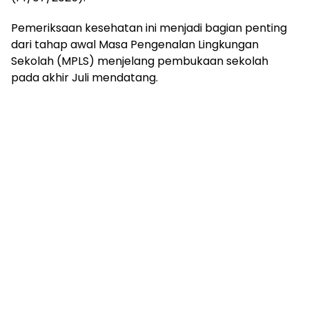
mengandung
unsur
Pemeriksaan kesehatan ini menjadi bagian penting
edukasi,
dari tahap awal Masa Pengenalan Lingkungan
gaya
Sekolah (MPLS) menjelang pembukaan sekolah
hidup,
hiburan,
pada akhir Juli mendatang.
bebas
dari
SARA,
narkoba
dan
berita
asusila
Media
Cetak
dan
Online
Ampera
News