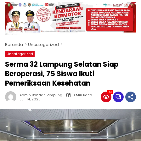
produk
antara
lain
mampu
menjadi
tempat
Beranda
Uncategorized
komunikasi
usaha
Uncategorized
(beriklan),
Serma 32 Lampung Selatan Siap
fokus
pada
Beroperasi, 75 Siswa Ikuti
pemberitaan
Pemeriksaan Kesehatan
nasional
maupun
153
Admin Bandar Lampung
3 Min Baca
international,
Juli 14, 2025
bernuansa
lokal
dan
dinamis,
memiliki
kisaran