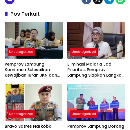
Pos Terkait
Uncategorized
Uncategorized
Pemprov Lampung
Eliminasi Malaria Jadi
Komitmen Selesaikan
Prioritas, Pemprov
Kewajiban Iuran JKN dan
Lampung Siapkan Langkah
Perkuat Tata Kelola
Terpadu
Kepesertaan BPJS
Kesehatan
Uncategorized
Uncategorized
Bravo Satres Narkoba
Pemprov Lampung Dorong