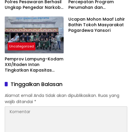
Polres Pesawaran Berhasil
Percepatan Program
Ungkap Pengedar Narkoba
Perumahan dan
Berikut BB 7,76 Gram Sabu
Pemberdayaan Ekonomi
Rakyat
Ucapan Mohon Maaf Lahir
Bathin Tokoh Masyarakat
Pagardewa Yansori
Uncategorized
Pemprov Lampung–Kodam
XXI/Raden Intan
Tingkatkan Kapasitas
Bersama di Bidang
Komunikasi Publik
Tinggalkan Balasan
Alamat email Anda tidak akan dipublikasikan.
Ruas yang
wajib ditandai
*