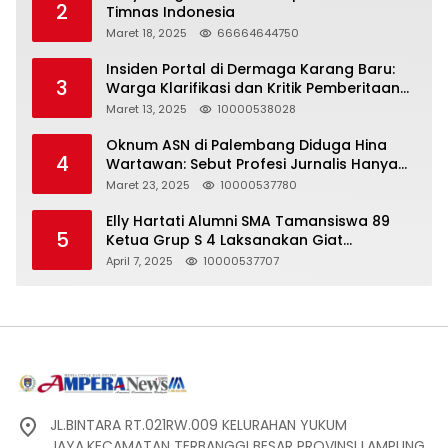
2
Timnas Indonesia
Maret 18, 2025
66664644750
Insiden Portal di Dermaga Karang Baru:
3
Warga Klarifikasi dan Kritik Pemberitaan
yang Tidak Akurat
Maret 13, 2025
10000538028
Oknum ASN di Palembang Diduga Hina
4
Wartawan: Sebut Profesi Jurnalis Hanya
Seharga 2 Liter Bensin, Berujung Dugaan
Maret 23, 2025
10000537780
Pelanggaran UU ITE!
Elly Hartati Alumni SMA Tamansiswa 89
5
Ketua Grup S 4 Laksanakan Giat
Silaturahmi
April 7, 2025
10000537707
JL.BINTARA RT.021RW.009 KELURAHAN YUKUM
JAYA,KECAMATAN TERBANGGI BESAR PROVINSI LAMPUNG