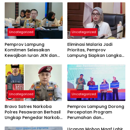
Uncategorized
Uncategorized
Pemprov Lampung
Eliminasi Malaria Jadi
Komitmen Selesaikan
Prioritas, Pemprov
Kewajiban Iuran JKN dan
Lampung Siapkan Langkah
Perkuat Tata Kelola
Terpadu
Kepesertaan BPJS
Kesehatan
Uncategorized
Uncategorized
Bravo Satres Narkoba
Pemprov Lampung Dorong
Polres Pesawaran Berhasil
Percepatan Program
Ungkap Pengedar Narkoba
Perumahan dan
Berikut BB 7,76 Gram Sabu
Pemberdayaan Ekonomi
Rakyat
Ucapan Mohon Maaf Lahir