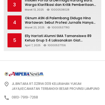
Insiden Portal di Dermaga Karang Baru:
3
Warga Klarifikasi dan Kritik Pemberitaan
yang Tidak Akurat
Maret 13, 2025
10000538028
Oknum ASN di Palembang Diduga Hina
4
Wartawan: Sebut Profesi Jurnalis Hanya
Seharga 2 Liter Bensin, Berujung Dugaan
Maret 23, 2025
10000537780
Pelanggaran UU ITE!
Elly Hartati Alumni SMA Tamansiswa 89
5
Ketua Grup S 4 Laksanakan Giat
Silaturahmi
April 7, 2025
10000537706
JL.BINTARA RT.021RW.009 KELURAHAN YUKUM
JAYA,KECAMATAN TERBANGGI BESAR PROVINSI LAMPUNG
0813-7919-7268