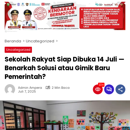
produk
antara
lain
mampu
menjadi
tempat
Beranda
Uncategorized
komunikasi
usaha
Uncategorized
(beriklan),
Sekolah Rakyat Siap Dibuka 14 Juli —
fokus
pada
Benarkah Solusi atau Gimik Baru
pemberitaan
Pemerintah?
nasional
maupun
224
Admin Ampera
2 Min Baca
international,
Juli 7, 2025
bernuansa
lokal
dan
dinamis,
memiliki
kisaran