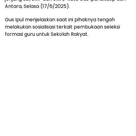
mengandung
Antara, Selasa (17/6/2025).
unsur
edukasi,
Gus Ipul menjelaskan saat ini pihaknya tengah
gaya
melakukan sosialisasi terkait pembukaan seleksi
hidup,
hiburan,
formasi guru untuk Sekolah Rakyat.
bebas
dari
SARA,
narkoba
dan
berita
asusila
Media
Cetak
dan
Online
Ampera
News