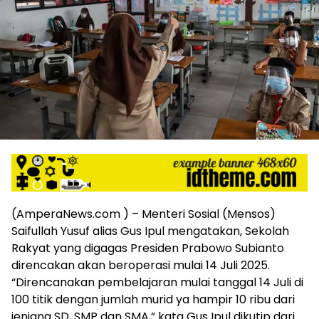
harga
iklan
yang
relatif
lebih
murah
dari
Koran
maupun
media
siber
lainnya,
desain
Koran
(AmperaNews.com ) – Menteri Sosial (Mensos)
dan
Saifullah Yusuf alias Gus Ipul mengatakan, Sekolah
media
Rakyat yang digagas Presiden Prabowo Subianto
siber
lebih
direncakan akan beroperasi mulai 14 Juli 2025.
eksklusif,
“Direncanakan pembelajaran mulai tanggal 14 Juli di
bergaya
100 titik dengan jumlah murid ya hampir 10 ribu dari
trendi,
jenjang SD, SMP dan SMA,” kata Gus Ipul dikutip dari