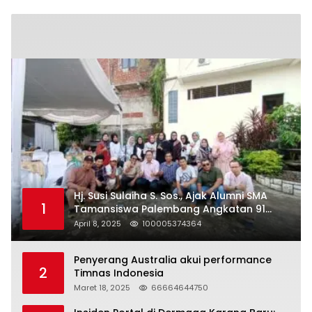
Hj. Susi Sulaiha S. Sos., Ajak Alumni SMA
1
Tamansiswa Palembang Angkatan 91
Halal Bihalal
April 8, 2025
100005374364
Penyerang Australia akui performance
2
Timnas Indonesia
Maret 18, 2025
66664644750