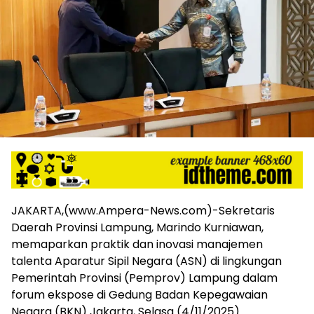
harga
iklan
yang
relatif
lebih
murah
dari
Koran
maupun
media
siber
lainnya,
desain
Koran
‎JAKARTA,(www.Ampera-News.com)-Sekretaris
dan
Daerah Provinsi Lampung, Marindo Kurniawan,
media
memaparkan praktik dan inovasi manajemen
siber
lebih
talenta Aparatur Sipil Negara (ASN) di lingkungan
eksklusif,
Pemerintah Provinsi (Pemprov) Lampung dalam
bergaya
forum ekspose di Gedung Badan Kepegawaian
trendi,
Negara (BKN) Jakarta, Selasa (4/11/2025).