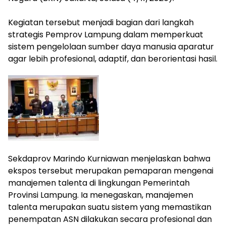
mengandung
unsur
‎Kegiatan tersebut menjadi bagian dari langkah
edukasi,
strategis Pemprov Lampung dalam memperkuat
gaya
hidup,
sistem pengelolaan sumber daya manusia aparatur
hiburan,
agar lebih profesional, adaptif, dan berorientasi hasil.
bebas
dari
SARA,
narkoba
dan
berita
asusila
Media
Cetak
‎Sekdaprov Marindo Kurniawan menjelaskan bahwa
dan
ekspos tersebut merupakan pemaparan mengenai
Online
manajemen talenta di lingkungan Pemerintah
Ampera
News
Provinsi Lampung. Ia menegaskan, manajemen
talenta merupakan suatu sistem yang memastikan
penempatan ASN dilakukan secara profesional dan