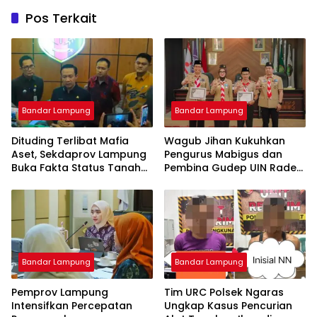
Pos Terkait
Bandar Lampung
Bandar Lampung
Dituding Terlibat Mafia
Wagub Jihan Kukuhkan
Aset, Sekdaprov Lampung
Pengurus Mabigus dan
Buka Fakta Status Tanah
Pembina Gudep UIN Raden
Ryacudu
Intan, Dorong Pramuka
Perkuat Karakter Generasi
Muda
Bandar Lampung
Bandar Lampung
Pemprov Lampung
Tim URC Polsek Ngaras
Intensifkan Percepatan
Ungkap Kasus Pencurian