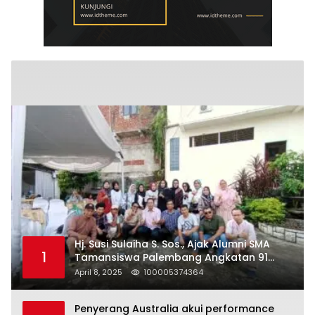
Hj. Susi Sulaiha S. Sos., Ajak Alumni SMA
1
Tamansiswa Palembang Angkatan 91
Halal Bihalal
April 8, 2025
100005374364
Penyerang Australia akui performance