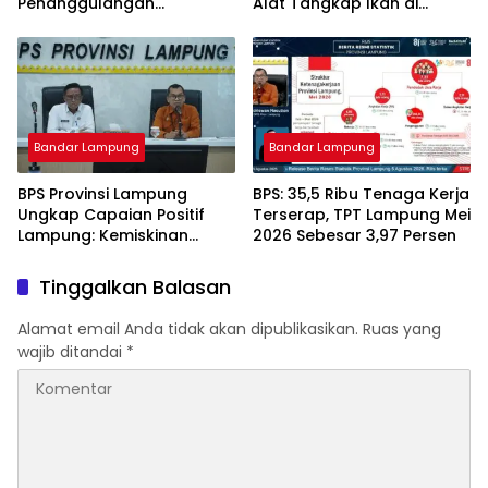
Penanggulangan
Alat Tangkap Ikan di
Tuberkulosis di
Pelabuhan Kota Jawa, Dua
Tanggamus
Terduga Pelaku
Diamankan.
Bandar Lampung
Bandar Lampung
BPS Provinsi Lampung
BPS: 35,5 Ribu Tenaga Kerja
Ungkap Capaian Positif
Terserap, TPT Lampung Mei
Lampung: Kemiskinan
2026 Sebesar 3,97 Persen
Turun, Inflasi Terkendali,
Ekonomi Terus Tumbuh
Tinggalkan Balasan
Alamat email Anda tidak akan dipublikasikan.
Ruas yang
wajib ditandai
*