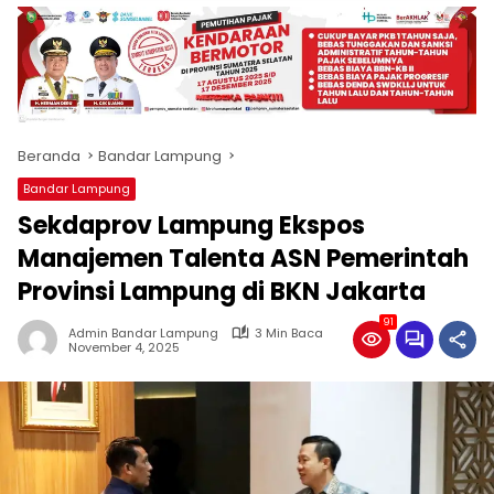
produk
antara
lain
mampu
menjadi
tempat
Beranda
Bandar Lampung
komunikasi
usaha
Bandar Lampung
(beriklan),
Sekdaprov Lampung Ekspos
fokus
pada
Manajemen Talenta ASN Pemerintah
pemberitaan
Provinsi Lampung di BKN Jakarta
nasional
maupun
91
Admin Bandar Lampung
3 Min Baca
international,
November 4, 2025
bernuansa
lokal
dan
dinamis,
memiliki
kisaran