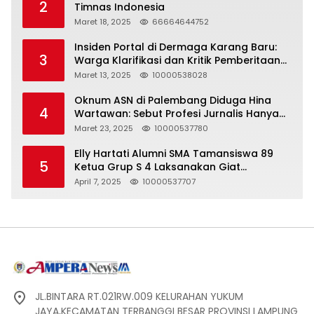
2
Timnas Indonesia
Maret 18, 2025
66664644752
Insiden Portal di Dermaga Karang Baru:
3
Warga Klarifikasi dan Kritik Pemberitaan
yang Tidak Akurat
Maret 13, 2025
10000538028
Oknum ASN di Palembang Diduga Hina
4
Wartawan: Sebut Profesi Jurnalis Hanya
Seharga 2 Liter Bensin, Berujung Dugaan
Maret 23, 2025
10000537780
Pelanggaran UU ITE!
Elly Hartati Alumni SMA Tamansiswa 89
5
Ketua Grup S 4 Laksanakan Giat
Silaturahmi
April 7, 2025
10000537707
JL.BINTARA RT.021RW.009 KELURAHAN YUKUM
JAYA,KECAMATAN TERBANGGI BESAR PROVINSI LAMPUNG