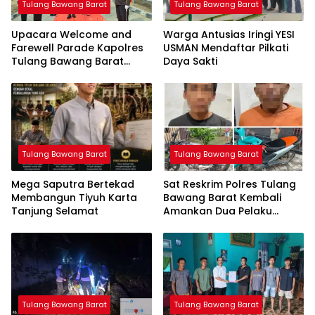
Tulang Bawang Barat
Tulang Bawang Barat
Upacara Welcome and
Warga Antusias Iringi YESI
Farewell Parade Kapolres
USMAN Mendaftar Pilkati
Tulang Bawang Barat
Daya Sakti
Berlangsung Khidmat
Tulang Bawang Barat
Tulang Bawang Barat
Mega Saputra Bertekad
Sat Reskrim Polres Tulang
Membangun Tiyuh Karta
Bawang Barat Kembali
Tanjung Selamat
Amankan Dua Pelaku
Curat di Kecamatan
Tulang Bawang Tengah
Tulang Bawang Barat
Tulang Bawang Barat