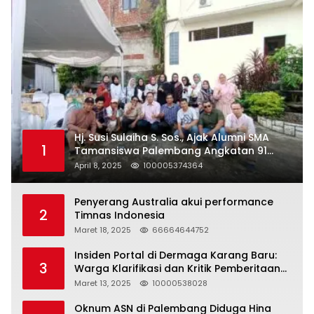
Hj. Susi Sulaiha S. Sos., Ajak Alumni SMA
1
Tamansiswa Palembang Angkatan 91
Halal Bihalal
April 8, 2025
100005374364
Penyerang Australia akui performance
2
Timnas Indonesia
Maret 18, 2025
66664644752
Insiden Portal di Dermaga Karang Baru:
3
Warga Klarifikasi dan Kritik Pemberitaan
yang Tidak Akurat
Maret 13, 2025
10000538028
Oknum ASN di Palembang Diduga Hina