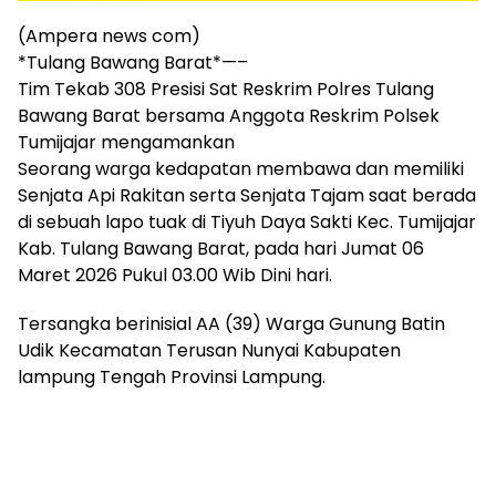
mengandung
unsur
(Ampera news com)
edukasi,
*Tulang Bawang Barat*—–
gaya
Tim Tekab 308 Presisi Sat Reskrim Polres Tulang
hidup,
Bawang Barat bersama Anggota Reskrim Polsek
hiburan,
Tumijajar mengamankan
bebas
Seorang warga kedapatan membawa dan memiliki
dari
SARA,
Senjata Api Rakitan serta Senjata Tajam saat berada
narkoba
di sebuah lapo tuak di Tiyuh Daya Sakti Kec. Tumijajar
dan
Kab. Tulang Bawang Barat, pada hari Jumat 06
berita
Maret 2026 Pukul 03.00 Wib Dini hari.
asusila
Media
Tersangka berinisial AA (39) Warga Gunung Batin
Cetak
Udik Kecamatan Terusan Nunyai Kabupaten
dan
lampung Tengah Provinsi Lampung.
Online
Ampera
News