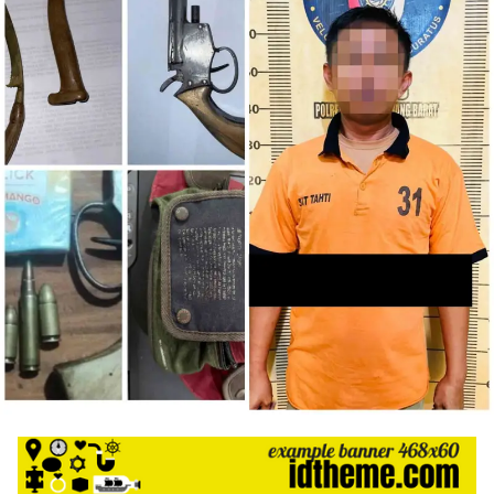
harga
iklan
yang
relatif
lebih
murah
dari
Koran
maupun
media
siber
lainnya,
desain
Koran
dan
media
siber
lebih
eksklusif,
bergaya
trendi,