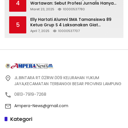
4
Wartawan: Sebut Profesi Jurnalis Hanya
Seharga 2 Liter Bensin, Berujung Dugaan
Maret 23, 2025
10000537780
Pelanggaran UU ITE!
Elly Hartati Alumni SMA Tamansiswa 89
5
Ketua Grup S 4 Laksanakan Giat
Silaturahmi
April 7, 2025
10000537707
JL.BINTARA RT.021RW.009 KELURAHAN YUKUM
JAYA,KECAMATAN TERBANGGI BESAR PROVINSI LAMPUNG
0813-7919-7268
Ampera-News@gmail.com
Kategori