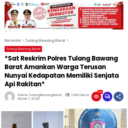
produk
antara
lain
mampu
menjadi
tempat
Beranda
Tulang Bawang Barat
komunikasi
usaha
Tulang Bawang Barat
(beriklan),
*Sat Reskrim Polres Tulang Bawang
fokus
pada
Barat Amankan Warga Terusan
pemberitaan
Nunyai Kedapatan Memiliki Senjata
nasional
Api Rakitan*
maupun
international,
94
bernuansa
Admin TulangBawangBarat
2 Min Baca
Maret 7, 2026
lokal
dan
dinamis,
memiliki
kisaran