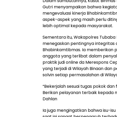
Dalam sambutannya, Kasat Binmas 
Gutri menyampaikan bahwa kegiatan
mengevaluasi kinerja Bhabinkamtibm
aspek-aspek yang masih perlu diti
lebih optimal kepada masyarakat.
Sementara itu, Wakapolres Tubaba K
menegaskan pentingnya integritas 
Bhabinkamtibmas. Ia memberikan p
anggota yang terlibat dalam peny
praktik judi online da Merespons C
yang terjadi di Wilayah Binaan dan 
solvin setiap permasalahan di Wilay
“Bekerjalah sesuai tugas pokok dan 
Berikan pelayanan terbaik kepada m
Dahlan
Ia juga mengingatkan bahwa isu-is
saat ini sangat berpengaruh terhad