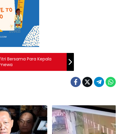
itri Bersama Para Kepala
timewa