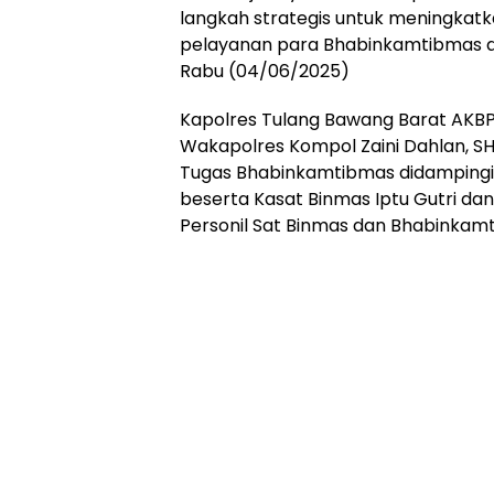
Online
langkah strategis untuk meningkatka
Ampera
pelayanan para Bhabinkamtibmas di
News
Rabu (04/06/2025)
Kapolres Tulang Bawang Barat AKBP Sen
Wakapolres Kompol Zaini Dahlan, SH
Tugas Bhabinkamtibmas didampingi 
beserta ⁠Kasat Binmas Iptu Gutri dan 
Personil Sat Binmas dan Bhabinkamt