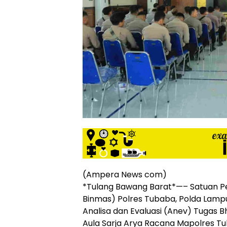
siber
lebih
eksklusif,
bergaya
trendi,
mengandung
unsur
edukasi,
gaya
hidup,
hiburan,
bebas
dari
SARA,
narkoba
dan
(Ampera News com)
berita
*Tulang Bawang Barat*—– Satuan P
asusila
Binmas) Polres Tubaba, Polda Lamp
Media
Analisa dan Evaluasi (Anev) Tugas
Cetak
dan
Aula Sarja Arya Racana Mapolres Tub