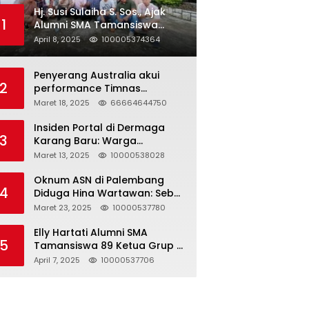
Hj. Susi Sulaiha S. Sos., Ajak
1
Alumni SMA Tamansiswa
Palembang Angkatan 91 Halal
April 8, 2025
100005374364
Bihalal
Penyerang Australia akui
2
performance Timnas
Indonesia
Maret 18, 2025
66664644750
Insiden Portal di Dermaga
3
Karang Baru: Warga
Klarifikasi dan Kritik
Maret 13, 2025
10000538028
Pemberitaan yang Tidak
Akurat
Oknum ASN di Palembang
4
Diduga Hina Wartawan: Sebut
Profesi Jurnalis Hanya
Maret 23, 2025
10000537780
Seharga 2 Liter Bensin,
Berujung Dugaan
Elly Hartati Alumni SMA
5
Pelanggaran UU ITE!
Tamansiswa 89 Ketua Grup S
4 Laksanakan Giat
April 7, 2025
10000537706
Silaturahmi