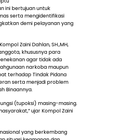
Iptu
 ini bertujuan untuk
as serta mengidentifikasi
ngkatkan demi pelayanan yang
ompol Zaini Dahlan, SH.,MH,
anggota, khususnya para
enekanan agar tidak ada
alahgunaan narkoba maupun
epat terhadap Tindak Pidana
peran serta menjadi problem
ah Binaannya.
fungsi (tupoksi) masing-masing.
asyarakat,” ujar Kompol Zaini
u nasional yang berkembang
ap situasi keamanan dan