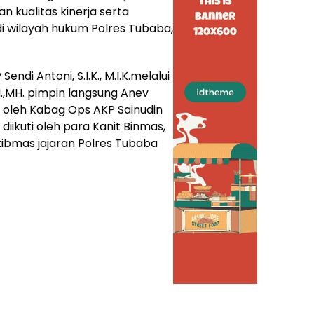
n kualitas kinerja serta
 wilayah hukum Polres Tubaba,
di Antoni, S.I.K., M.I.K.melalui
.,MH. pimpin langsung Anev
oleh Kabag Ops AKP Sainudin
diikuti oleh para Kanit Binmas,
ibmas jajaran Polres Tubaba