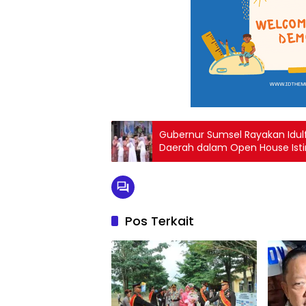
Gubernur Sumsel Rayakan Idulf
Daerah dalam Open House Is
Pos Terkait