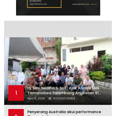
Hj. Susi Sulaiha S. Sos., Ajak Alumni SMA
1
Tamansiswa Palembang Angkatan 91
Halal Bihalal
April 8, 2025
100005374364
Penyerang Australia akui performance