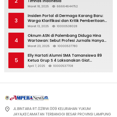
2
Timnas Indonesia
Maret 18, 2025
66664644752
Insiden Portal di Dermaga Karang Baru:
3
Warga Klarifikasi dan Kritik Pemberitaan
yang Tidak Akurat
Maret 13, 2025
10000538028
Oknum ASN di Palembang Diduga Hina
4
Wartawan: Sebut Profesi Jurnalis Hanya
Seharga 2 Liter Bensin, Berujung Dugaan
Maret 23, 2025
10000537780
Pelanggaran UU ITE!
Elly Hartati Alumni SMA Tamansiswa 89
5
Ketua Grup S 4 Laksanakan Giat
Silaturahmi
April 7, 2025
10000537708
JL.BINTARA RT.021RW.009 KELURAHAN YUKUM
JAYA,KECAMATAN TERBANGGI BESAR PROVINSI LAMPUNG