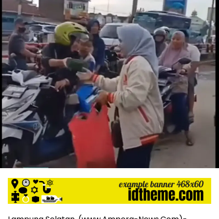
harga
iklan
yang
relatif
lebih
murah
dari
Koran
maupun
media
siber
lainnya,
desain
Koran
dan
media
siber
lebih
eksklusif,
bergaya
trendi,