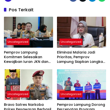
Pos Terkait
Uncategorized
Uncategorized
Pemprov Lampung
Eliminasi Malaria Jadi
Komitmen Selesaikan
Prioritas, Pemprov
Kewajiban Iuran JKN dan
Lampung Siapkan Langkah
Perkuat Tata Kelola
Terpadu
Kepesertaan BPJS
Kesehatan
Uncategorized
Uncategorized
Bravo Satres Narkoba
Pemprov Lampung Dorong
Polres Pesawaran Berhasil
Percepatan Program