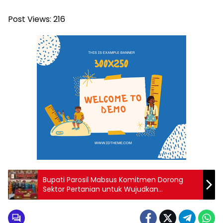
Post Views:
216
Bupati Parosil Mabsus Komitmen Dorong
Sektor Pertanian untuk Wujudkan
Swasembada Pangan di Lampung
Barat,Buatlah judul di samping menjadi lebih
menarik