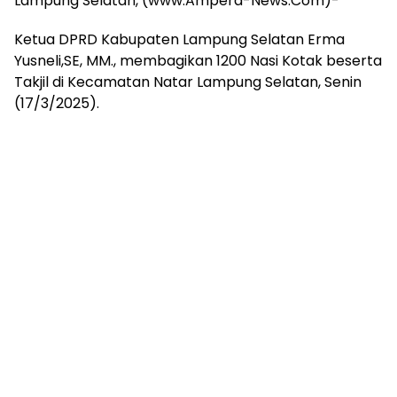
Lampung Selatan, (www.Ampera-News.Com)-
mengandung
unsur
Ketua DPRD Kabupaten Lampung Selatan Erma
edukasi,
Yusneli,SE, MM., membagikan 1200 Nasi Kotak beserta
gaya
hidup,
Takjil di Kecamatan Natar Lampung Selatan, Senin
hiburan,
(17/3/2025).
bebas
dari
SARA,
narkoba
dan
berita
asusila
Media
Cetak
dan
Online
Ampera
News