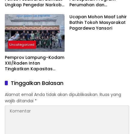
Ungkap Pengedar Narkoba
Perumahan dan
Berikut BB 7,76 Gram Sabu
Pemberdayaan Ekonomi
Rakyat
Ucapan Mohon Maaf Lahir
Bathin Tokoh Masyarakat
Pagardewa Yansori
Uncategorized
Pemprov Lampung–Kodam
XXI/Raden Intan
Tingkatkan Kapasitas
Bersama di Bidang
Komunikasi Publik
Tinggalkan Balasan
Alamat email Anda tidak akan dipublikasikan.
Ruas yang
wajib ditandai
*