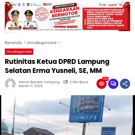
produk
antara
lain
mampu
menjadi
tempat
Beranda
Uncategorized
komunikasi
usaha
Uncategorized
(beriklan),
Rutinitas Ketua DPRD Lampung
fokus
pada
Selatan Erma Yusneli, SE, MM
pemberitaan
216
nasional
Admin Bandar Lampung
2 Min Baca
Maret 17, 2025
maupun
international,
bernuansa
lokal
dan
dinamis,
memiliki
kisaran