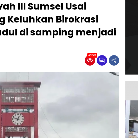
ah III Sumsel Usai
 Keluhkan Birokrasi
judul di samping menjadi
43571