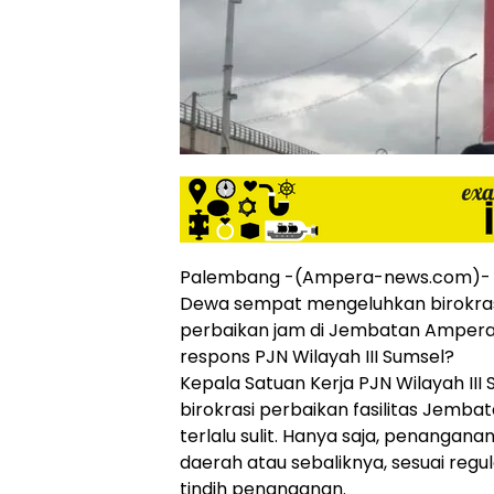
siber
lebih
eksklusif,
bergaya
trendi,
mengandung
unsur
edukasi,
gaya
hidup,
hiburan,
bebas
Palembang -(Ampera-news.com)- W
dari
Dewa sempat mengeluhkan birokras
SARA,
perbaikan jam di Jembatan Ampera
narkoba
respons PJN Wilayah III Sumsel?
dan
Kepala Satuan Kerja PJN Wilayah I
berita
birokrasi perbaikan fasilitas Jemb
asusila
terlalu sulit. Hanya saja, penangan
Media
Cetak
daerah atau sebaliknya, sesuai reg
dan
tindih penanganan.