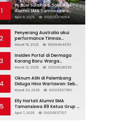
Hj. Susi Sulaiha S. Sos., Ajak
1
Alumni SMA Tamansiswa
Palembang Angkatan 91 Halal
April 8, 2025
100005374364
Bihalal
Penyerang Australia akui
2
performance Timnas
Indonesia
Maret 18, 2025
66664644751
Insiden Portal di Dermaga
3
Karang Baru: Warga
Klarifikasi dan Kritik
Maret 13, 2025
10000538028
Pemberitaan yang Tidak
Akurat
Oknum ASN di Palembang
4
Diduga Hina Wartawan: Sebut
Profesi Jurnalis Hanya
Maret 23, 2025
10000537780
Seharga 2 Liter Bensin,
Berujung Dugaan
Elly Hartati Alumni SMA
5
Pelanggaran UU ITE!
Tamansiswa 89 Ketua Grup S
4 Laksanakan Giat
April 7, 2025
10000537707
Silaturahmi