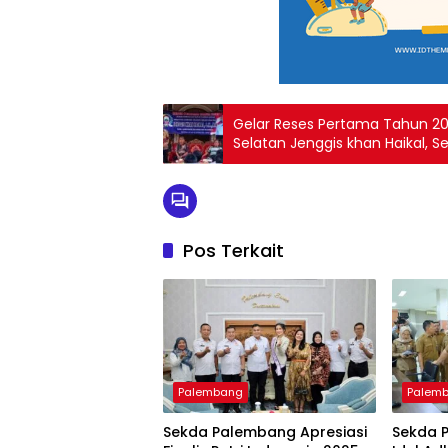
Gelar Reses Pertama Tahun 2
Selatan Jenggis khan Haikal, S
Maja
Pos Terkait
Palembang
Palem
Sekda Palembang Apresiasi
Sekda 