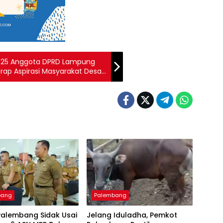
025 Anggota DPRD Lampung
erap Aspirasi Masyarakat Desa
bang
Palembang
Palembang Sidak Usai
Jelang Iduladha, Pemkot