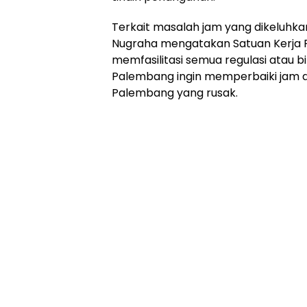
Online
Ampera
Terkait masalah jam yang dikeluhka
News
Nugraha mengatakan Satuan Kerja PJ
memfasilitasi semua regulasi atau bi
Palembang ingin memperbaiki jam
Palembang yang rusak.