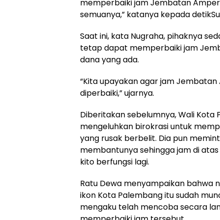
memperbaiki jam Jembatan Ampera k
semuanya,” katanya kepada detikSu
Saat ini, kata Nugraha, pihaknya 
tetap dapat memperbaiki jam Jem
dana yang ada.
“Kita upayakan agar jam Jembata
diperbaiki,” ujarnya.
Diberitakan sebelumnya, Wali Kot
mengeluhkan birokrasi untuk mem
yang rusak berbelit. Dia pun memint
membantunya sehingga jam di ata
kito berfungsi lagi.
Ratu Dewa menyampaikan bahwa nia
ikon Kota Palembang itu sudah muncu
mengaku telah mencoba secara lan
memperbaiki jam tersebut.