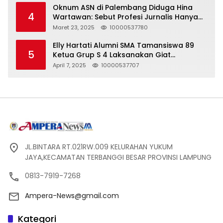
Oknum ASN di Palembang Diduga Hina
4
Wartawan: Sebut Profesi Jurnalis Hanya
Seharga 2 Liter Bensin, Berujung Dugaan
Maret 23, 2025
10000537780
Pelanggaran UU ITE!
Elly Hartati Alumni SMA Tamansiswa 89
5
Ketua Grup S 4 Laksanakan Giat
Silaturahmi
April 7, 2025
10000537707
JL.BINTARA RT.021RW.009 KELURAHAN YUKUM
JAYA,KECAMATAN TERBANGGI BESAR PROVINSI LAMPUNG
0813-7919-7268
Ampera-News@gmail.com
Kategori