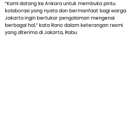
mengandung
“Kami datang ke Ankara untuk membuka pintu
unsur
kolaborasi yang nyata dan bermanfaat bagi warga.
edukasi,
Jakarta ingin bertukar pengalaman mengenai
gaya
berbagai hal,” kata Rano dalam keterangan resmi
hidup,
yang diterima di Jakarta, Rabu.
hiburan,
bebas
dari
SARA,
narkoba
dan
berita
asusila
Media
Cetak
dan
Online
Ampera
News