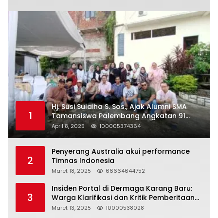
Hj. Susi Sulaiha S. Sos., Ajak Alumni SMA
1
Tamansiswa Palembang Angkatan 91
Halal Bihalal
April 8, 2025
100005374364
Penyerang Australia akui performance
2
Timnas Indonesia
Maret 18, 2025
66664644752
Insiden Portal di Dermaga Karang Baru:
3
Warga Klarifikasi dan Kritik Pemberitaan
yang Tidak Akurat
Maret 13, 2025
10000538028