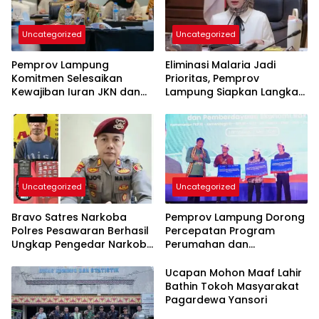
Uncategorized
Uncategorized
Pemprov Lampung
Eliminasi Malaria Jadi
Komitmen Selesaikan
Prioritas, Pemprov
Kewajiban Iuran JKN dan
Lampung Siapkan Langkah
Perkuat Tata Kelola
Terpadu
Kepesertaan BPJS
Kesehatan
Uncategorized
Uncategorized
Bravo Satres Narkoba
Pemprov Lampung Dorong
Polres Pesawaran Berhasil
Percepatan Program
Ungkap Pengedar Narkoba
Perumahan dan
Berikut BB 7,76 Gram Sabu
Pemberdayaan Ekonomi
Rakyat
Ucapan Mohon Maaf Lahir
Bathin Tokoh Masyarakat
Pagardewa Yansori