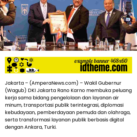
harga
iklan
yang
relatif
lebih
murah
dari
Koran
maupun
media
siber
lainnya,
desain
Jakarta – (AmperaNews.com) – Wakil Gubernur
Koran
(Wagub) DKI Jakarta Rano Karno membuka peluang
dan
kerja sama bidang pengelolaan dan layanan air
media
minum, transportasi publik terintegrasi, diplomasi
siber
kebudayaan, pemberdayaan pemuda dan olahraga,
lebih
eksklusif,
serta transformasi layanan publik berbasis digital
bergaya
dengan Ankara, Turki.
trendi,