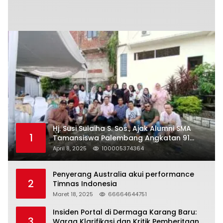
Hj. Susi Sulaiha S. Sos., Ajak Alumni SMA
1
Tamansiswa Palembang Angkatan 91
Halal Bihalal
April 8, 2025
100005374364
Penyerang Australia akui performance
2
Timnas Indonesia
Maret 18, 2025
66664644751
Insiden Portal di Dermaga Karang Baru:
3
Warga Klarifikasi dan Kritik Pemberitaan