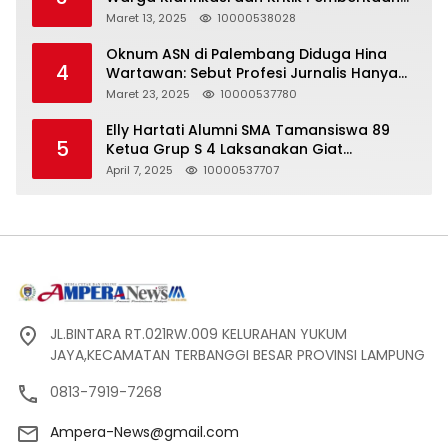
yang Tidak Akurat
Maret 13, 2025
10000538028
Oknum ASN di Palembang Diduga Hina
4
Wartawan: Sebut Profesi Jurnalis Hanya
Seharga 2 Liter Bensin, Berujung Dugaan
Maret 23, 2025
10000537780
Pelanggaran UU ITE!
Elly Hartati Alumni SMA Tamansiswa 89
5
Ketua Grup S 4 Laksanakan Giat
Silaturahmi
April 7, 2025
10000537707
JL.BINTARA RT.021RW.009 KELURAHAN YUKUM
JAYA,KECAMATAN TERBANGGI BESAR PROVINSI LAMPUNG
0813-7919-7268
Ampera-News@gmail.com