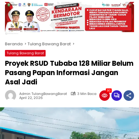
produk
antara
lain
mampu
menjadi
tempat
Beranda
Tulang Bawang Barat
komunikasi
usaha
Tulang Bawang Barat
(beriklan),
Proyek RSUD Tubaba 128 Miliar Belum
fokus
pada
Pasang Papan Informasi Jangan
pemberitaan
Asal Jadi
nasional
maupun
90
Admin TulangBawangBarat
3 Min Baca
international,
April 22, 2026
bernuansa
lokal
dan
dinamis,
memiliki
kisaran