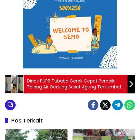
Dinas PUPR Tubaba Gerak Cepat Perbaiki
Talang Air Gedung Sesat Agung Tersumbat
Kotoran Lumut
Pos Terkait