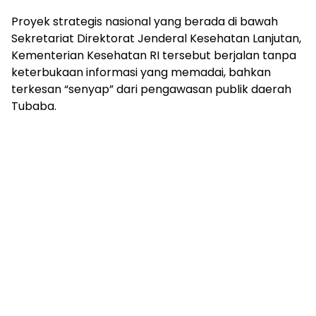
mengandung
unsur
Proyek strategis nasional yang berada di bawah
edukasi,
Sekretariat Direktorat Jenderal Kesehatan Lanjutan,
gaya
Kementerian Kesehatan RI tersebut berjalan tanpa
hidup,
keterbukaan informasi yang memadai, bahkan
hiburan,
terkesan “senyap” dari pengawasan publik daerah
bebas
Tubaba.
dari
SARA,
narkoba
dan
berita
asusila
Media
Cetak
dan
Online
Ampera
News