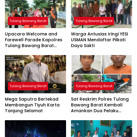
Tulang Bawang Barat
Tulang Bawang Barat
Upacara Welcome and
Warga Antusias Iringi YESI
Farewell Parade Kapolres
USMAN Mendaftar Pilkati
Tulang Bawang Barat
Daya Sakti
Berlangsung Khidmat
Tulang Bawang Barat
Tulang Bawang Barat
Mega Saputra Bertekad
Sat Reskrim Polres Tulang
Membangun Tiyuh Karta
Bawang Barat Kembali
Tanjung Selamat
Amankan Dua Pelaku
Curat di Kecamatan
Tulang Bawang Tengah