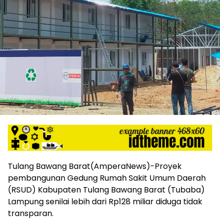
harga
iklan
yang
relatif
lebih
murah
dari
Koran
maupun
media
siber
lainnya,
desain
Koran
dan
media
Tulang Bawang Barat(AmperaNews)-Proyek
siber
pembangunan Gedung Rumah Sakit Umum Daerah
lebih
(RSUD) Kabupaten Tulang Bawang Barat (Tubaba)
eksklusif,
Lampung senilai lebih dari Rp128 miliar diduga tidak
bergaya
trendi,
transparan.