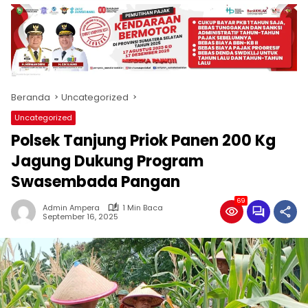
produk
antara
lain
mampu
menjadi
tempat
Beranda
Uncategorized
komunikasi
usaha
Uncategorized
(beriklan),
Polsek Tanjung Priok Panen 200 Kg
fokus
pada
Jagung Dukung Program
pemberitaan
Swasembada Pangan
nasional
maupun
69
Admin Ampera
1 Min Baca
international,
September 16, 2025
bernuansa
lokal
dan
dinamis,
memiliki
kisaran