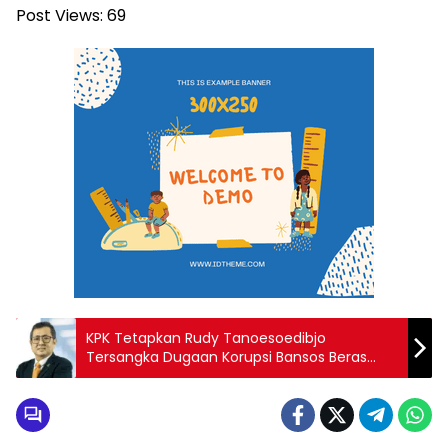
Post Views:
69
KPK Tetapkan Rudy Tanoesoedibjo
Tersangka Dugaan Korupsi Bansos Beras
2020