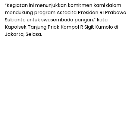
mengandung
“Kegiatan ini menunjukkan komitmen kami dalam
unsur
mendukung program Astacita Presiden RI Prabowo
edukasi,
Subianto untuk swasembada pangan,” kata
gaya
Kapolsek Tanjung Priok Kompol R Sigit Kumolo di
hidup,
hiburan,
Jakarta, Selasa.
bebas
dari
SARA,
narkoba
dan
berita
asusila
Media
Cetak
dan
Online
Ampera
News