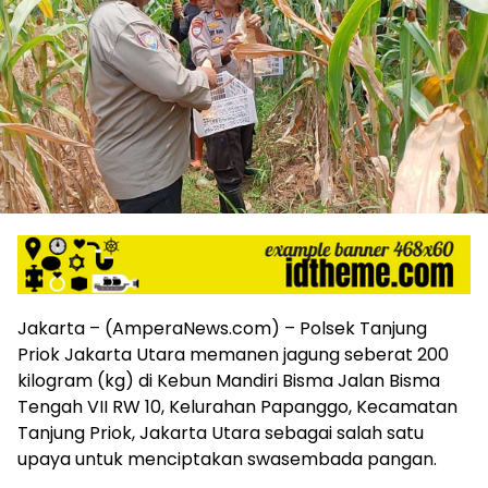
harga
iklan
yang
relatif
lebih
murah
dari
Koran
maupun
media
siber
lainnya,
desain
Koran
Jakarta – (AmperaNews.com) – Polsek Tanjung
dan
Priok Jakarta Utara memanen jagung seberat 200
media
siber
kilogram (kg) di Kebun Mandiri Bisma Jalan Bisma
lebih
Tengah VII RW 10, Kelurahan Papanggo, Kecamatan
eksklusif,
Tanjung Priok, Jakarta Utara sebagai salah satu
bergaya
upaya untuk menciptakan swasembada pangan.
trendi,