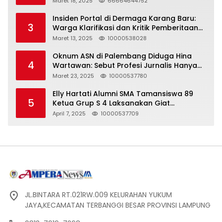
Maret 18, 2025
66664644752
Insiden Portal di Dermaga Karang Baru:
3
Warga Klarifikasi dan Kritik Pemberitaan
yang Tidak Akurat
Maret 13, 2025
10000538028
Oknum ASN di Palembang Diduga Hina
4
Wartawan: Sebut Profesi Jurnalis Hanya
Seharga 2 Liter Bensin, Berujung Dugaan
Maret 23, 2025
10000537780
Pelanggaran UU ITE!
Elly Hartati Alumni SMA Tamansiswa 89
5
Ketua Grup S 4 Laksanakan Giat
Silaturahmi
April 7, 2025
10000537709
JL.BINTARA RT.021RW.009 KELURAHAN YUKUM
JAYA,KECAMATAN TERBANGGI BESAR PROVINSI LAMPUNG