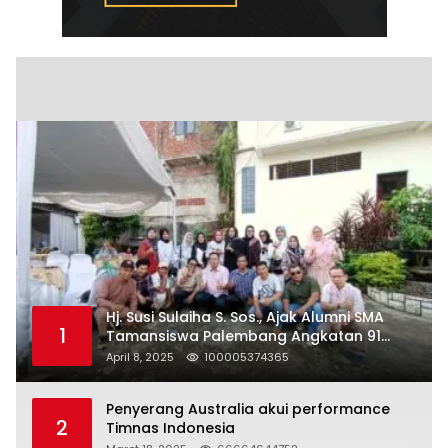
Hj. Susi Sulaiha S. Sos., Ajak Alumni SMA
1
Tamansiswa Palembang Angkatan 91
Halal Bihalal
April 8, 2025
100005374365
Penyerang Australia akui performance
2
Timnas Indonesia