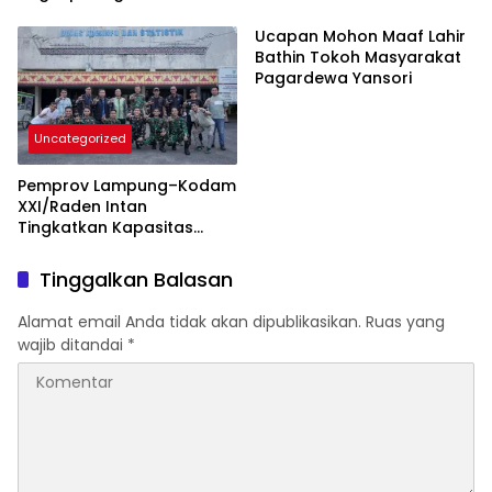
Berikut BB 7,76 Gram Sabu
Pemberdayaan Ekonomi
Rakyat
Ucapan Mohon Maaf Lahir
Bathin Tokoh Masyarakat
Pagardewa Yansori
Uncategorized
Pemprov Lampung–Kodam
XXI/Raden Intan
Tingkatkan Kapasitas
Bersama di Bidang
Komunikasi Publik
Tinggalkan Balasan
Alamat email Anda tidak akan dipublikasikan.
Ruas yang
wajib ditandai
*