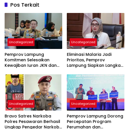
Pos Terkait
Uncategorized
Uncategorized
Pemprov Lampung
Eliminasi Malaria Jadi
Komitmen Selesaikan
Prioritas, Pemprov
Kewajiban Iuran JKN dan
Lampung Siapkan Langkah
Perkuat Tata Kelola
Terpadu
Kepesertaan BPJS
Kesehatan
Uncategorized
Uncategorized
Bravo Satres Narkoba
Pemprov Lampung Dorong
Polres Pesawaran Berhasil
Percepatan Program
Ungkap Pengedar Narkoba
Perumahan dan