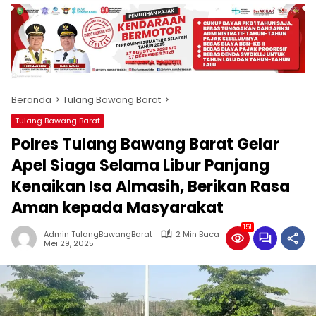
produk
antara
lain
mampu
menjadi
tempat
Beranda
Tulang Bawang Barat
komunikasi
usaha
Tulang Bawang Barat
(beriklan),
Polres Tulang Bawang Barat Gelar
fokus
pada
Apel Siaga Selama Libur Panjang
pemberitaan
Kenaikan Isa Almasih, Berikan Rasa
nasional
Aman kepada Masyarakat
maupun
international,
151
bernuansa
Admin TulangBawangBarat
2 Min Baca
Mei 29, 2025
lokal
dan
dinamis,
memiliki
kisaran