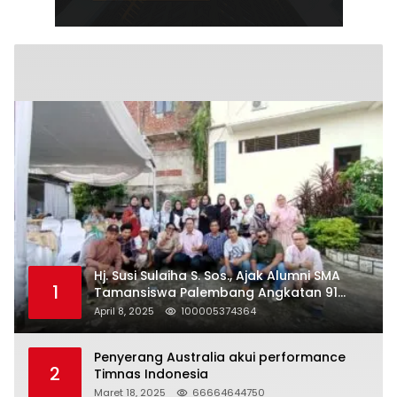
Hj. Susi Sulaiha S. Sos., Ajak Alumni SMA
1
Tamansiswa Palembang Angkatan 91
Halal Bihalal
April 8, 2025
100005374364
Penyerang Australia akui performance
2
Timnas Indonesia
Maret 18, 2025
66664644750