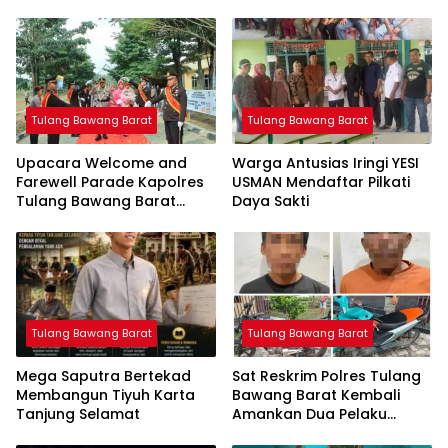
Tulang Bawang Barat
Tulang Bawang Barat
Upacara Welcome and
Warga Antusias Iringi YESI
Farewell Parade Kapolres
USMAN Mendaftar Pilkati
Tulang Bawang Barat
Daya Sakti
Berlangsung Khidmat
Tulang Bawang Barat
Tulang Bawang Barat
Mega Saputra Bertekad
Sat Reskrim Polres Tulang
Membangun Tiyuh Karta
Bawang Barat Kembali
Tanjung Selamat
Amankan Dua Pelaku
Curat di Kecamatan