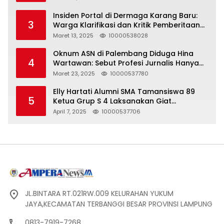
Insiden Portal di Dermaga Karang Baru:
3
Warga Klarifikasi dan Kritik Pemberitaan
yang Tidak Akurat
Maret 13, 2025
10000538028
Oknum ASN di Palembang Diduga Hina
4
Wartawan: Sebut Profesi Jurnalis Hanya
Seharga 2 Liter Bensin, Berujung Dugaan
Maret 23, 2025
10000537780
Pelanggaran UU ITE!
Elly Hartati Alumni SMA Tamansiswa 89
5
Ketua Grup S 4 Laksanakan Giat
Silaturahmi
April 7, 2025
10000537706
JL.BINTARA RT.021RW.009 KELURAHAN YUKUM
JAYA,KECAMATAN TERBANGGI BESAR PROVINSI LAMPUNG
0813-7919-7268