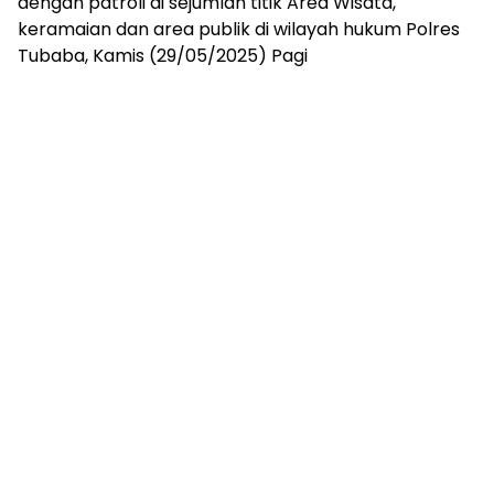
dengan patroli di sejumlah titik Area Wisata,
mengandung
keramaian dan area publik di wilayah hukum Polres
unsur
edukasi,
Tubaba, Kamis (29/05/2025) Pagi
gaya
hidup,
hiburan,
bebas
dari
SARA,
narkoba
dan
berita
asusila
Media
Cetak
dan
Online
Ampera
News