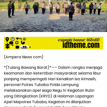
harga
iklan
yang
relatif
lebih
murah
dari
Koran
maupun
media
siber
(Ampera News com)
lainnya,
desain
*(Tulang Bawang Barat)*—– Dalam rangka menjaga
Koran
keamanan dan ketertiban masyarakat selama libur
dan
media
panjang memperingati Hari Kenaikan Isa Almasih,
siber
personel Polres Tubaba Polda Lampung
lebih
melaksanakan apel siaga Regu IV Kegiatan Rutin
eksklusif,
yang Ditingkatkan (KRYD) di Halaman Lapangan
bergaya
Apel Mapolres Tubaba, Kegiatan ini dilanjutkan
trendi,