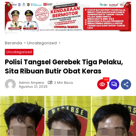
produk
antara
lain
mampu
menjadi
tempat
Beranda
Uncategorized
komunikasi
usaha
Uncategorized
(beriklan),
Polisi Tangsel Gerebek Tiga Pelaku,
fokus
pada
Sita Ribuan Butir Obat Keras
pemberitaan
145
nasional
Admin Ampera
2 Min Baca
Agustus 21, 2025
maupun
international,
bernuansa
lokal
dan
dinamis,
memiliki
kisaran