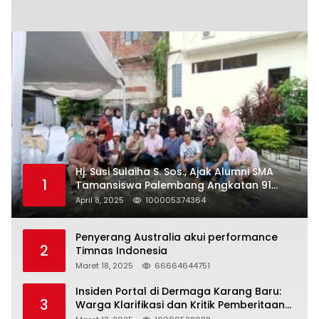
Hj. Susi Sulaiha S. Sos., Ajak Alumni SMA
1
Tamansiswa Palembang Angkatan 91
Halal Bihalal
April 8, 2025
100005374364
Penyerang Australia akui performance
2
Timnas Indonesia
Maret 18, 2025
66664644751
Insiden Portal di Dermaga Karang Baru:
3
Warga Klarifikasi dan Kritik Pemberitaan
yang Tidak Akurat