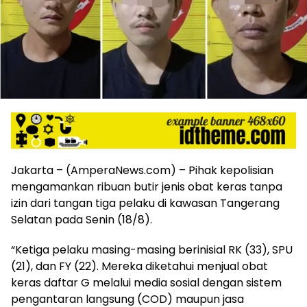
harga
iklan
yang
relatif
lebih
murah
dari
Koran
maupun
media
siber
lainnya,
Jakarta – (AmperaNews.com) – Pihak kepolisian
desain
mengamankan ribuan butir jenis obat keras tanpa
Koran
izin dari tangan tiga pelaku di kawasan Tangerang
dan
Selatan pada Senin (18/8).
media
siber
“Ketiga pelaku masing-masing berinisial RK (33), SPU
lebih
(21), dan FY (22). Mereka diketahui menjual obat
eksklusif,
bergaya
keras daftar G melalui media sosial dengan sistem
trendi,
pengantaran langsung (COD) maupun jasa