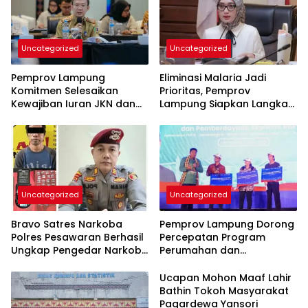
Uncategorized
Uncategorized
Pemprov Lampung
Eliminasi Malaria Jadi
Komitmen Selesaikan
Prioritas, Pemprov
Kewajiban Iuran JKN dan
Lampung Siapkan Langkah
Perkuat Tata Kelola
Terpadu
Kepesertaan BPJS
Kesehatan
Uncategorized
Uncategorized
Bravo Satres Narkoba
Pemprov Lampung Dorong
Polres Pesawaran Berhasil
Percepatan Program
Ungkap Pengedar Narkoba
Perumahan dan
Berikut BB 7,76 Gram Sabu
Pemberdayaan Ekonomi
Rakyat
Ucapan Mohon Maaf Lahir
Bathin Tokoh Masyarakat
Pagardewa Yansori