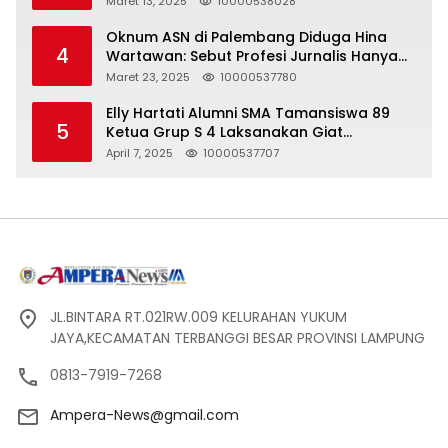
Maret 13, 2025
10000538028
Oknum ASN di Palembang Diduga Hina
4
Wartawan: Sebut Profesi Jurnalis Hanya
Seharga 2 Liter Bensin, Berujung Dugaan
Maret 23, 2025
10000537780
Pelanggaran UU ITE!
Elly Hartati Alumni SMA Tamansiswa 89
5
Ketua Grup S 4 Laksanakan Giat
Silaturahmi
April 7, 2025
10000537707
JL.BINTARA RT.021RW.009 KELURAHAN YUKUM
JAYA,KECAMATAN TERBANGGI BESAR PROVINSI LAMPUNG
0813-7919-7268
Ampera-News@gmail.com