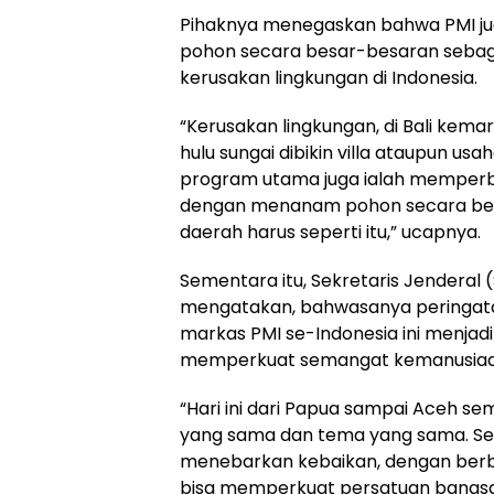
Pihaknya menegaskan bahwa PMI 
pohon secara besar-besaran sebag
kerusakan lingkungan di Indonesia.
“Kerusakan lingkungan, di Bali kema
hulu sungai dibikin villa ataupun usa
program utama juga ialah memperb
dengan menanam pohon secara bes
daerah harus seperti itu,” ucapnya.
Sementara itu, Sekretaris Jenderal 
mengatakan, bahwasanya peringata
markas PMI se-Indonesia ini menja
memperkuat semangat kemanusiaa
“Hari ini dari Papua sampai Aceh s
yang sama dan tema yang sama. Sem
menebarkan kebaikan, dengan berbag
bisa memperkuat persatuan bangsa