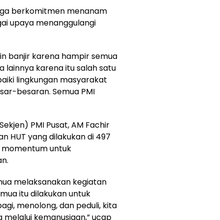
juga berkomitmen menanam
ai upaya menanggulangi
rin banjir karena hampir semua
ha lainnya karena itu salah satu
aiki lingkungan masyarakat
ar-besaran. Semua PMI
(Sekjen) PMI Pusat, AM Fachir
n HUT yang dilakukan di 497
di momentum untuk
n.
emua melaksanakan kegiatan
ua itu dilakukan untuk
i, menolong, dan peduli, kita
 melalui kemanusiaan,” ucap