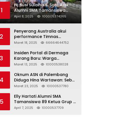
Hj. Susi Sulaiha S. Sos., Ajak
1
Alumni SMA Tamansiswa
Palembang Angkatan 91 Halal
April 8, 2025
100005374365
Bihalal
Penyerang Australia akui
2
performance Timnas
Indonesia
Maret 18, 2025
66664644752
Insiden Portal di Dermaga
3
Karang Baru: Warga
Klarifikasi dan Kritik
Maret 13, 2025
10000538028
Pemberitaan yang Tidak
Akurat
Oknum ASN di Palembang
4
Diduga Hina Wartawan: Sebut
Profesi Jurnalis Hanya
Maret 23, 2025
10000537780
Seharga 2 Liter Bensin,
Berujung Dugaan
Elly Hartati Alumni SMA
5
Pelanggaran UU ITE!
Tamansiswa 89 Ketua Grup S
4 Laksanakan Giat
April 7, 2025
10000537709
Silaturahmi