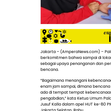
siber
lebih
eksklusif,
bergaya
trendi,
mengandung
unsur
edukasi,
gaya
hidup,
Jakarta – (AmperaNews.com) – Pal
hiburan,
berkomitmen bahwa sampai di loka
bebas
sebagai upaya penanganan dan pe
dari
bencana.
SARA,
narkoba
“Bagaimana menangani kebencanaa
dan
enam jam sampai, dimana bencana i
berita
ada di tempat tempat kebencanaan
asusila
pengabdian,” kata Ketua Umum Pala
Media
Cetak
Jusuf Kalla dalam apel HUT ke-80 PM
dan
Jakarta Selatan, Rabu.