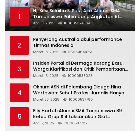
Hj. Susi Sulaiha S. Sos., Ajak Alumni SMA
1
Tamansiswa Palembang Angkatan 91
Halal Bihalal
April 8, 2025
100005374364
Penyerang Australia akui performance
2
Timnas Indonesia
Maret 18, 2025
66664644751
Insiden Portal di Dermaga Karang Baru:
3
Warga Klarifikasi dan Kritik Pemberitaan
yang Tidak Akurat
Maret 13, 2025
10000538028
Oknum ASN di Palembang Diduga Hina
4
Wartawan: Sebut Profesi Jurnalis Hanya
Seharga 2 Liter Bensin, Berujung Dugaan
Maret 23, 2025
10000537780
Pelanggaran UU ITE!
Elly Hartati Alumni SMA Tamansiswa 89
5
Ketua Grup S 4 Laksanakan Giat
Silaturahmi
April 7, 2025
10000537707