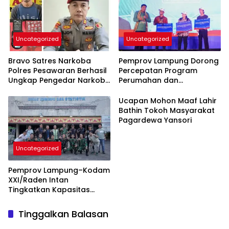
Kesehatan
Uncategorized
Uncategorized
Bravo Satres Narkoba
Pemprov Lampung Dorong
Polres Pesawaran Berhasil
Percepatan Program
Ungkap Pengedar Narkoba
Perumahan dan
Berikut BB 7,76 Gram Sabu
Pemberdayaan Ekonomi
Rakyat
Ucapan Mohon Maaf Lahir
Bathin Tokoh Masyarakat
Pagardewa Yansori
Uncategorized
Pemprov Lampung–Kodam
XXI/Raden Intan
Tingkatkan Kapasitas
Bersama di Bidang
Komunikasi Publik
Tinggalkan Balasan