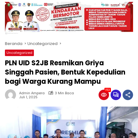
produk
antara
lain
mampu
menjadi
tempat
Beranda
Uncategorized
komunikasi
usaha
Uncategorized
(beriklan),
PLN UID S2JB Resmikan Griya
fokus
pada
Singgah Pasien, Bentuk Kepedulian
pemberitaan
bagi Warga Kurang Mampu
nasional
maupun
153
Admin Ampera
3 Min Baca
international,
Juli 1, 2025
bernuansa
lokal
dan
dinamis,
memiliki
kisaran