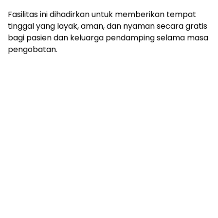
mengandung
unsur
Fasilitas ini dihadirkan untuk memberikan tempat
edukasi,
tinggal yang layak, aman, dan nyaman secara gratis
gaya
bagi pasien dan keluarga pendamping selama masa
hidup,
pengobatan.
hiburan,
bebas
dari
SARA,
narkoba
dan
berita
asusila
Media
Cetak
dan
Online
Ampera
News