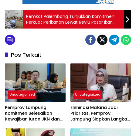
Pemkot Palembang Tunjukkan Komitmen
Perkuat Perikanan Lewat Reviu Pasar Ikan
Modern
Pos Terkait
Uncategorized
Uncategorized
Pemprov Lampung
Eliminasi Malaria Jadi
Komitmen Selesaikan
Prioritas, Pemprov
Kewajiban Iuran JKN dan
Lampung Siapkan Langkah
Perkuat Tata Kelola
Terpadu
Kepesertaan BPJS