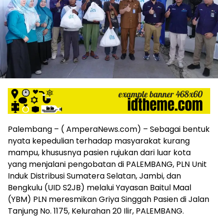
harga
iklan
yang
relatif
lebih
murah
dari
Koran
maupun
media
siber
lainnya,
desain
Palembang – ( AmperaNews.com) – Sebagai bentuk
Koran
nyata kepedulian terhadap masyarakat kurang
dan
mampu, khususnya pasien rujukan dari luar kota
media
yang menjalani pengobatan di PALEMBANG, PLN Unit
siber
Induk Distribusi Sumatera Selatan, Jambi, dan
lebih
Bengkulu (UID S2JB) melalui Yayasan Baitul Maal
eksklusif,
(YBM) PLN meresmikan Griya Singgah Pasien di Jalan
bergaya
trendi,
Tanjung No. 1175, Kelurahan 20 Ilir, PALEMBANG.