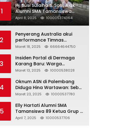
Hj. Susi Sulaiha S. Sos., Ajak
1
Alumni SMA Tamansiswa
Palembang Angkatan 91 Halal
April 8, 2025
100005374364
Bihalal
Penyerang Australia akui
2
performance Timnas
Indonesia
Maret 18, 2025
66664644750
Insiden Portal di Dermaga
3
Karang Baru: Warga
Klarifikasi dan Kritik
Maret 13, 2025
10000538028
Pemberitaan yang Tidak
Akurat
Oknum ASN di Palembang
4
Diduga Hina Wartawan: Sebut
Profesi Jurnalis Hanya
Maret 23, 2025
10000537780
Seharga 2 Liter Bensin,
Berujung Dugaan
Elly Hartati Alumni SMA
5
Pelanggaran UU ITE!
Tamansiswa 89 Ketua Grup S
4 Laksanakan Giat
April 7, 2025
10000537706
Silaturahmi