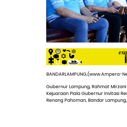
siber
lebih
eksklusif,
bergaya
trendi,
mengandung
unsur
edukasi,
gaya
hidup,
hiburan,
bebas
BANDARLAMPUNG,(www.Ampera-Ne
dari
SARA,
Gubernur Lampung, Rahmat Mirzani
narkoba
Kejuaraan Piala Gubernur Invitasi 
dan
Renang Pahoman, Bandar Lampung, 
berita
asusila
Media
Cetak
dan