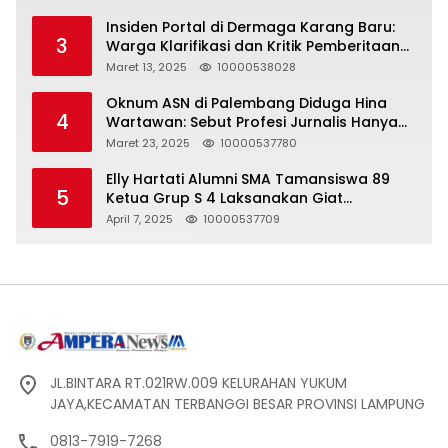
Insiden Portal di Dermaga Karang Baru:
3
Warga Klarifikasi dan Kritik Pemberitaan
yang Tidak Akurat
Maret 13, 2025
10000538028
Oknum ASN di Palembang Diduga Hina
4
Wartawan: Sebut Profesi Jurnalis Hanya
Seharga 2 Liter Bensin, Berujung Dugaan
Maret 23, 2025
10000537780
Pelanggaran UU ITE!
Elly Hartati Alumni SMA Tamansiswa 89
5
Ketua Grup S 4 Laksanakan Giat
Silaturahmi
April 7, 2025
10000537709
JL.BINTARA RT.021RW.009 KELURAHAN YUKUM
JAYA,KECAMATAN TERBANGGI BESAR PROVINSI LAMPUNG
0813-7919-7268