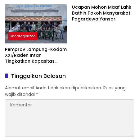
Berikut BB 7,76 Gram Sabu
Pemberdayaan Ekonomi
Rakyat
Ucapan Mohon Maaf Lahir
Bathin Tokoh Masyarakat
Pagardewa Yansori
Uncategorized
Pemprov Lampung–Kodam
XXI/Raden Intan
Tingkatkan Kapasitas
Bersama di Bidang
Komunikasi Publik
Tinggalkan Balasan
Alamat email Anda tidak akan dipublikasikan.
Ruas yang
wajib ditandai
*