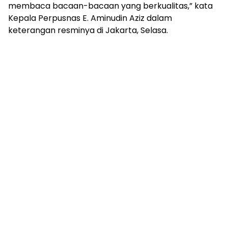
mengandung
membaca bacaan-bacaan yang berkualitas,” kata
unsur
Kepala Perpusnas E. Aminudin Aziz dalam
edukasi,
keterangan resminya di Jakarta, Selasa.
gaya
hidup,
hiburan,
bebas
dari
SARA,
narkoba
dan
berita
asusila
Media
Cetak
dan
Online
Ampera
News