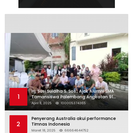
Hj. Susi Sulaiha S. Sos., Ajak Alumni SMA
1
Tamansiswa Palembang Angkatan 91
Halal Bihalal
April 8, 2025
100005374365
Penyerang Australia akui performance
2
Timnas Indonesia
Maret 18, 2025
66664644752