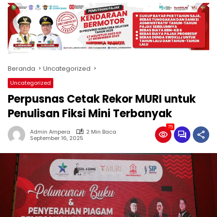
produk
antara
lain
mampu
menjadi
tempat
Beranda
Uncategorized
komunikasi
usaha
Uncategorized
(beriklan),
Perpusnas Cetak Rekor MURI untuk
fokus
pada
Penulisan Fiksi Mini Terbanyak
pemberitaan
75
nasional
Admin Ampera
2 Min Baca
September 16, 2025
maupun
international,
bernuansa
lokal
dan
dinamis,
memiliki
kisaran