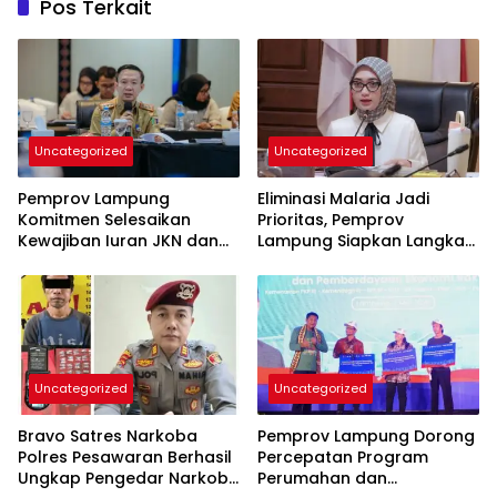
Pos Terkait
Uncategorized
Uncategorized
Pemprov Lampung
Eliminasi Malaria Jadi
Komitmen Selesaikan
Prioritas, Pemprov
Kewajiban Iuran JKN dan
Lampung Siapkan Langkah
Perkuat Tata Kelola
Terpadu
Kepesertaan BPJS
Kesehatan
Uncategorized
Uncategorized
Bravo Satres Narkoba
Pemprov Lampung Dorong
Polres Pesawaran Berhasil
Percepatan Program
Ungkap Pengedar Narkoba
Perumahan dan