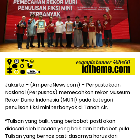
harga
iklan
yang
relatif
lebih
murah
dari
Koran
maupun
media
siber
lainnya,
desain
Jakarta – (AmperaNews.com) – Perpustakaan
Koran
Nasional (Perpusnas) memecahkan rekor Museum
dan
Rekor Dunia Indonesia (MURI) pada kategori
media
penulisan fiksi mini terbanyak di Tanah Air.
siber
lebih
“Tulisan yang baik, yang berbobot pasti akan
eksklusif,
didasari oleh bacaan yang baik dan berbobot pula.
bergaya
trendi,
Tulisan yang bernas pasti dasarnya harus dari