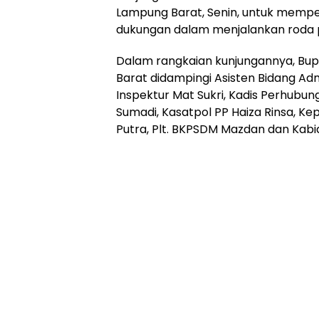
Online
Lampung Barat, Senin, untuk mempe
Ampera
dukungan dalam menjalankan roda 
News
Dalam rangkaian kunjungannya, Bup
Barat didampingi Asisten Bidang Admi
Inspektur Mat Sukri, Kadis Perhubun
Sumadi, Kasatpol PP Haiza Rinsa, Ke
Putra, Plt. BKPSDM Mazdan dan Kabid