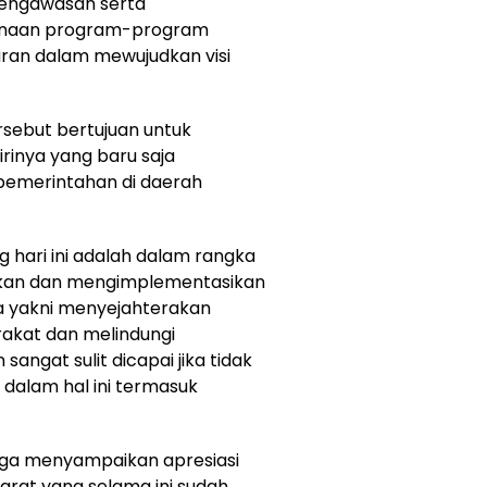
engawasan serta
anaan program-program
uran dalam mewujudkan visi
sebut bertujuan untuk
irinya yang baru saja
emerintahan di daerah
 hari ini adalah dalam rangka
kan dan mengimplementasikan
a yakni menyejahterakan
akat dan melindungi
sangat sulit dicapai jika tidak
 dalam hal ini termasuk
 juga menyampaikan apresiasi
arat yang selama ini sudah