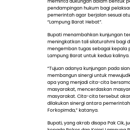
meminta dukungan dalam bentuk p
pendampingan hukum bagi pelaks
pemerintah agar berjalan sesuai at
“Lampung Barat Hebat”.
Bupati menambahkan kunjungan ter
meningkatkan tali silaturahmi bagi d
mengemban tugas sebagai kepala p
Lampung Barat untuk kedua kalinya.
“Tujuan adanya kunjungan pada siang
membangun sinergi untuk mewujud
apa yang menjadi cita-cita bersam
masyarakat, mencerdaskan masyar
masyarakat. Cita-cita tersebut akan 
dilakukan sinergi antara pemerintah
Forkopimda,” katanya.
Bupati, yang akrab disapa Pak Cik,
kepada Polres dan Kejari Lampung B