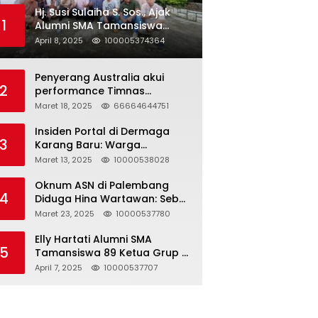
Hj. Susi Sulaiha S. Sos., Ajak
1
Alumni SMA Tamansiswa
Palembang Angkatan 91 Halal
April 8, 2025
100005374364
Bihalal
Penyerang Australia akui
2
performance Timnas
Indonesia
Maret 18, 2025
66664644751
Insiden Portal di Dermaga
3
Karang Baru: Warga
Klarifikasi dan Kritik
Maret 13, 2025
10000538028
Pemberitaan yang Tidak
Akurat
Oknum ASN di Palembang
4
Diduga Hina Wartawan: Sebut
Profesi Jurnalis Hanya
Maret 23, 2025
10000537780
Seharga 2 Liter Bensin,
Berujung Dugaan
Elly Hartati Alumni SMA
5
Pelanggaran UU ITE!
Tamansiswa 89 Ketua Grup S
4 Laksanakan Giat
April 7, 2025
10000537707
Silaturahmi