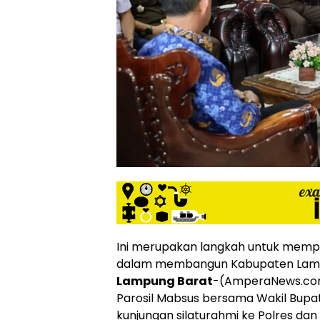
siber
lebih
eksklusif,
bergaya
trendi,
mengandung
unsur
edukasi,
gaya
hidup,
hiburan,
bebas
dari
SARA,
narkoba
dan
Ini merupakan langkah untuk mempe
berita
dalam membangun Kabupaten Lamp
asusila
Lampung Barat
-(AmperaNews.com
Media
Parosil Mabsus bersama Wakil Bupa
Cetak
dan
kunjungan silaturahmi ke Polres dan 