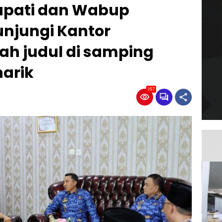
Bupati dan Wabup
njungi Kantor
ah judul di samping
narik
167