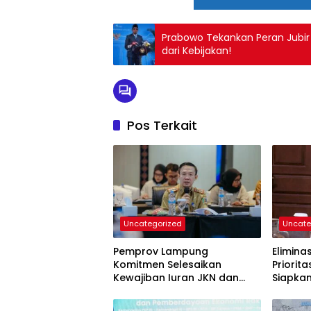
Prabowo Tekankan Peran Jubi
dari Kebijakan!
Pos Terkait
Uncategorized
Uncate
Pemprov Lampung
Elimina
Komitmen Selesaikan
Priorit
Kewajiban Iuran JKN dan
Siapka
Perkuat Tata Kelola
Kepesertaan BPJS