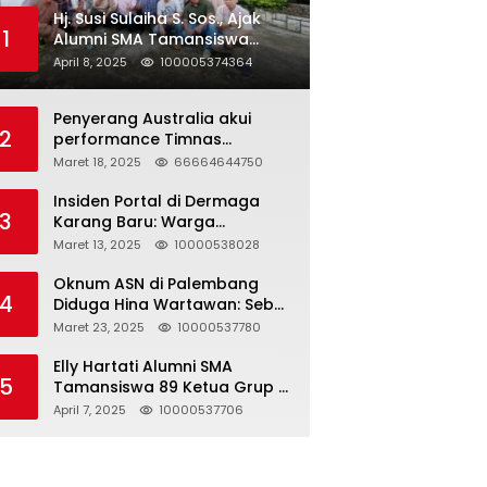
Hj. Susi Sulaiha S. Sos., Ajak
1
Alumni SMA Tamansiswa
Palembang Angkatan 91 Halal
April 8, 2025
100005374364
Bihalal
Penyerang Australia akui
2
performance Timnas
Indonesia
Maret 18, 2025
66664644750
Insiden Portal di Dermaga
3
Karang Baru: Warga
Klarifikasi dan Kritik
Maret 13, 2025
10000538028
Pemberitaan yang Tidak
Akurat
Oknum ASN di Palembang
4
Diduga Hina Wartawan: Sebut
Profesi Jurnalis Hanya
Maret 23, 2025
10000537780
Seharga 2 Liter Bensin,
Berujung Dugaan
Elly Hartati Alumni SMA
5
Pelanggaran UU ITE!
Tamansiswa 89 Ketua Grup S
4 Laksanakan Giat
April 7, 2025
10000537706
Silaturahmi