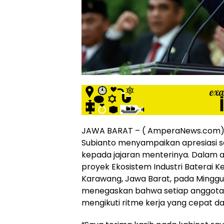
siber
lebih
eksklusif,
bergaya
trendi,
mengandung
unsur
edukasi,
gaya
hidup,
hiburan,
bebas
JAWA BARAT – ( AmperaNews.com) 
dari
Subianto menyampaikan apresiasi se
SARA,
kepada jajaran menterinya.
Dalam a
narkoba
proyek Ekosistem Industri Baterai Ke
dan
berita
Karawang, Jawa Barat, pada Minggu
asusila
menegaskan bahwa setiap anggota
Media
mengikuti ritme kerja yang cepat dan
Cetak
dan