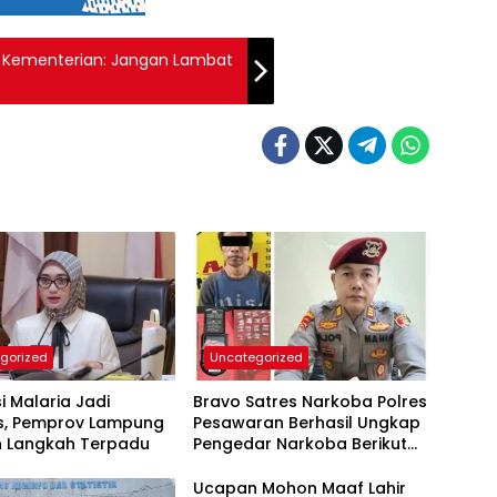
r Kementerian: Jangan Lambat
gorized
Uncategorized
si Malaria Jadi
Bravo Satres Narkoba Polres
as, Pemprov Lampung
Pesawaran Berhasil Ungkap
n Langkah Terpadu
Pengedar Narkoba Berikut
BB 7,76 Gram Sabu
Ucapan Mohon Maaf Lahir