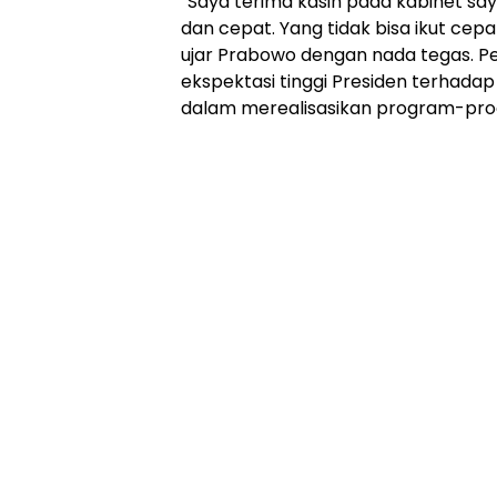
“Saya terima kasih pada kabinet sa
Online
dan cepat. Yang tidak bisa ikut cepat, 
Ampera
ujar Prabowo dengan nada tegas. P
News
ekspektasi tinggi Presiden terhada
dalam merealisasikan program-pro