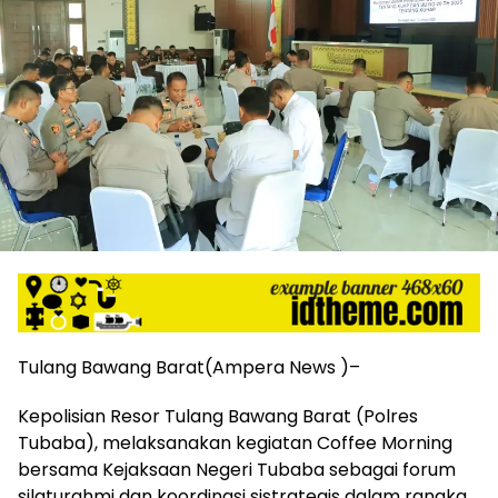
harga
iklan
yang
relatif
lebih
murah
dari
Koran
maupun
media
siber
lainnya,
desain
Koran
dan
media
Tulang Bawang Barat(Ampera News )–
siber
lebih
Kepolisian Resor Tulang Bawang Barat (Polres
eksklusif,
Tubaba), melaksanakan kegiatan Coffee Morning
bergaya
bersama Kejaksaan Negeri Tubaba sebagai forum
trendi,
silaturahmi dan koordinasi sistrategis dalam rangka