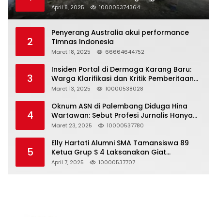
Halal Bihalal
April 8, 2025
100005374364
Penyerang Australia akui performance
2
Timnas Indonesia
Maret 18, 2025
66664644752
Insiden Portal di Dermaga Karang Baru:
3
Warga Klarifikasi dan Kritik Pemberitaan
yang Tidak Akurat
Maret 13, 2025
10000538028
Oknum ASN di Palembang Diduga Hina
4
Wartawan: Sebut Profesi Jurnalis Hanya
Seharga 2 Liter Bensin, Berujung Dugaan
Maret 23, 2025
10000537780
Pelanggaran UU ITE!
Elly Hartati Alumni SMA Tamansiswa 89
5
Ketua Grup S 4 Laksanakan Giat
Silaturahmi
April 7, 2025
10000537707