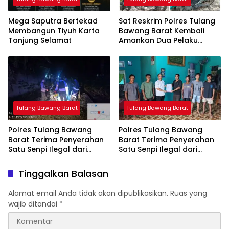
Mega Saputra Bertekad
Sat Reskrim Polres Tulang
Membangun Tiyuh Karta
Bawang Barat Kembali
Tanjung Selamat
Amankan Dua Pelaku
Curat di Kecamatan
Tulang Bawang Tengah
Tulang Bawang Barat
Tulang Bawang Barat
Polres Tulang Bawang
Polres Tulang Bawang
Barat Terima Penyerahan
Barat Terima Penyerahan
Satu Senpi Ilegal dari
Satu Senpi Ilegal dari
Masyarakat
Masyarakat
Tinggalkan Balasan
Alamat email Anda tidak akan dipublikasikan.
Ruas yang
wajib ditandai
*