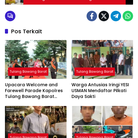
Pos Terkait
Tulang Bawang Barat
Tulang Bawang Barat
Upacara Welcome and
Warga Antusias Iringi YESI
Farewell Parade Kapolres
USMAN Mendaftar Pilkati
Tulang Bawang Barat
Daya Sakti
Berlangsung Khidmat
Tulang Bawang Barat
Tulang Bawang Barat