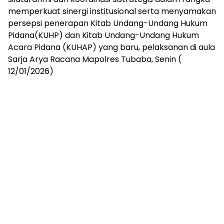
mengandung
memperkuat sinergi institusional serta menyamakan
unsur
persepsi penerapan Kitab Undang-Undang Hukum
edukasi,
gaya
Pidana(KUHP) dan Kitab Undang-Undang Hukum
hidup,
Acara Pidana (KUHAP) yang baru, pelaksanan di aula
hiburan,
Sarja Arya Racana Mapolres Tubaba, Senin (
bebas
12/01/2026)
dari
SARA,
narkoba
dan
berita
asusila
Media
Cetak
dan
Online
Ampera
News