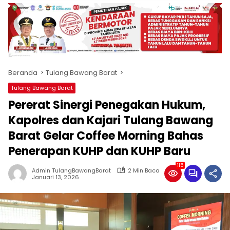
produk
antara
lain
mampu
menjadi
tempat
Beranda
Tulang Bawang Barat
komunikasi
usaha
Tulang Bawang Barat
(beriklan),
Pererat Sinergi Penegakan Hukum,
fokus
pada
Kapolres dan Kajari Tulang Bawang
pemberitaan
Barat Gelar Coffee Morning Bahas
nasional
Penerapan KUHP dan KUHP Baru
maupun
international,
115
bernuansa
Admin TulangBawangBarat
2 Min Baca
Januari 13, 2026
lokal
dan
dinamis,
memiliki
kisaran