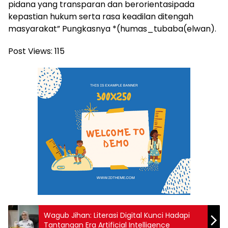
pidana yang transparan dan berorientasipada
kepastian hukum serta rasa keadilan ditengah
masyarakat” Pungkasnya *(humas_tubaba(elwan).
Post Views:
115
Wagub Jihan: Literasi Digital Kunci Hadapi
Tantangan Era Artificial Intelligence