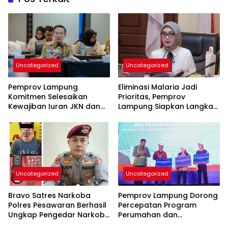
Uncategorized
Uncategorized
Pemprov Lampung
Eliminasi Malaria Jadi
Komitmen Selesaikan
Prioritas, Pemprov
Kewajiban Iuran JKN dan
Lampung Siapkan Langkah
Perkuat Tata Kelola
Terpadu
Kepesertaan BPJS
Kesehatan
Uncategorized
Uncategorized
Bravo Satres Narkoba
Pemprov Lampung Dorong
Polres Pesawaran Berhasil
Percepatan Program
Ungkap Pengedar Narkoba
Perumahan dan
Berikut BB 7,76 Gram Sabu
Pemberdayaan Ekonomi