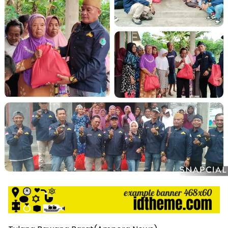
harga
iklan
yang
relatif
lebih
murah
dari
Koran
maupun
media
siber
lainnya,
desain
Koran
dan
media
siber
lebih
eksklusif,
bergaya
trendi,