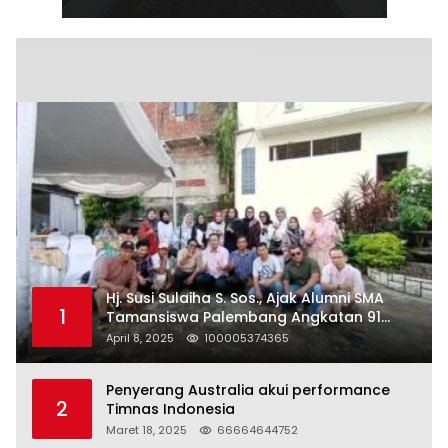
Hj. Susi Sulaiha S. Sos., Ajak Alumni SMA
1
Tamansiswa Palembang Angkatan 91
Halal Bihalal
April 8, 2025
100005374365
Penyerang Australia akui performance
2
Timnas Indonesia
Maret 18, 2025
66664644752