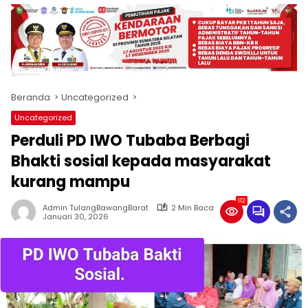
produk
antara
lain
mampu
menjadi
tempat
Beranda
Uncategorized
komunikasi
usaha
Uncategorized
(beriklan),
Perduli PD IWO Tubaba Berbagi
fokus
pada
Bhakti sosial kepada masyarakat
pemberitaan
kurang mampu
nasional
maupun
112
Admin TulangBawangBarat
2 Min Baca
international,
Januari 30, 2026
bernuansa
lokal
dan
dinamis,
memiliki
kisaran