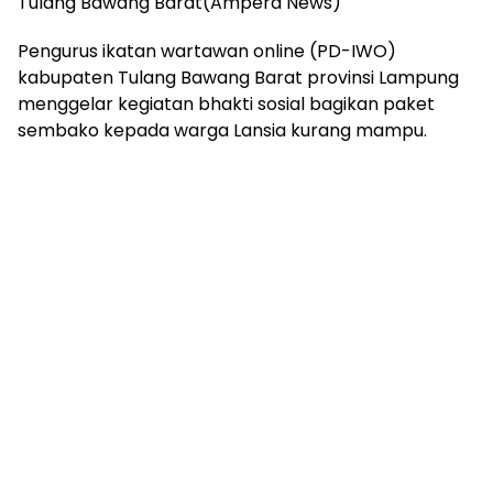
Tulang Bawang Barat(Ampera News)
mengandung
unsur
Pengurus ikatan wartawan online (PD-IWO)
edukasi,
gaya
kabupaten Tulang Bawang Barat provinsi Lampung
hidup,
menggelar kegiatan bhakti sosial bagikan paket
hiburan,
sembako kepada warga Lansia kurang mampu.
bebas
dari
SARA,
narkoba
dan
berita
asusila
Media
Cetak
dan
Online
Ampera
News