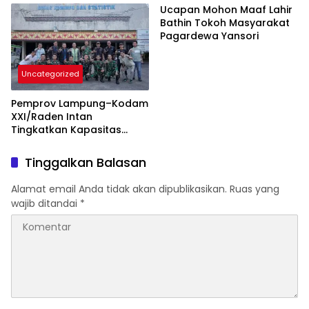
Rakyat
Ucapan Mohon Maaf Lahir
Bathin Tokoh Masyarakat
Pagardewa Yansori
Uncategorized
Pemprov Lampung–Kodam
XXI/Raden Intan
Tingkatkan Kapasitas
Bersama di Bidang
Komunikasi Publik
Tinggalkan Balasan
Alamat email Anda tidak akan dipublikasikan.
Ruas yang
wajib ditandai
*