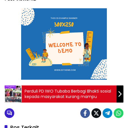
Perduli PD IWO Tubaba Berbagi Bhakti sosial
kepada masyarakat kurang mampu
Pos Terkait