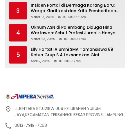
Insiden Portal di Dermaga Karang Baru:
3
Warga Klarifikasi dan Kritik Pemberitaan
yang Tidak Akurat
Maret 13, 2025
10000538028
Oknum ASN di Palembang Diduga Hina
4
Wartawan: Sebut Profesi Jurnalis Hanya
Seharga 2 Liter Bensin, Berujung Dugaan
Maret 23, 2025
10000537780
Pelanggaran UU ITE!
Elly Hartati Alumni SMA Tamansiswa 89
5
Ketua Grup S 4 Laksanakan Giat
Silaturahmi
April 7, 2025
10000537709
JL.BINTARA RT.021RW.009 KELURAHAN YUKUM
JAYA,KECAMATAN TERBANGGI BESAR PROVINSI LAMPUNG
0813-7919-7268