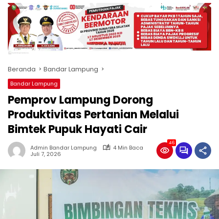
produk
antara
lain
mampu
menjadi
tempat
Beranda
Bandar Lampung
komunikasi
usaha
Bandar Lampung
(beriklan),
Pemprov Lampung Dorong
fokus
pada
Produktivitas Pertanian Melalui
pemberitaan
Bimtek Pupuk Hayati Cair
nasional
maupun
46
Admin Bandar Lampung
4 Min Baca
international,
Juli 7, 2026
bernuansa
lokal
dan
dinamis,
memiliki
kisaran