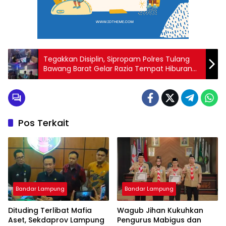
Tegakkan Disiplin, Sipropam Polres Tulang
Bawang Barat Gelar Razia Tempat Hiburan
Malam
Pos Terkait
Bandar Lampung
Bandar Lampung
Dituding Terlibat Mafia
Wagub Jihan Kukuhkan
Aset, Sekdaprov Lampung
Pengurus Mabigus dan