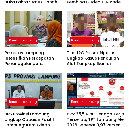
Buka Fakta Status Tanah
Pembina Gudep UIN Raden
Ryacudu
Intan, Dorong Pramuka
Perkuat Karakter Generasi
Muda
Bandar Lampung
Bandar Lampung
Pemprov Lampung
Tim URC Polsek Ngaras
Intensifkan Percepatan
Ungkap Kasus Pencurian
Penanggulangan
Alat Tangkap Ikan di
Tuberkulosis di
Pelabuhan Kota Jawa, Dua
Tanggamus
Terduga Pelaku
Diamankan.
Bandar Lampung
Bandar Lampung
BPS Provinsi Lampung
BPS: 35,5 Ribu Tenaga Kerja
Ungkap Capaian Positif
Terserap, TPT Lampung Mei
Lampung: Kemiskinan
2026 Sebesar 3,97 Persen