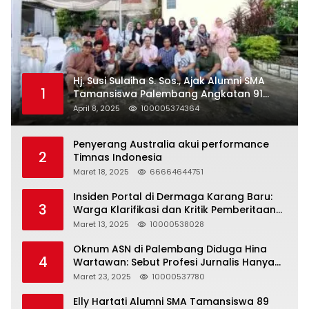
Hj. Susi Sulaiha S. Sos., Ajak Alumni SMA
1
Tamansiswa Palembang Angkatan 91
Halal Bihalal
April 8, 2025
100005374364
Penyerang Australia akui performance
2
Timnas Indonesia
Maret 18, 2025
66664644751
Insiden Portal di Dermaga Karang Baru:
3
Warga Klarifikasi dan Kritik Pemberitaan
yang Tidak Akurat
Maret 13, 2025
10000538028
Oknum ASN di Palembang Diduga Hina
4
Wartawan: Sebut Profesi Jurnalis Hanya
Seharga 2 Liter Bensin, Berujung Dugaan
Maret 23, 2025
10000537780
Pelanggaran UU ITE!
Elly Hartati Alumni SMA Tamansiswa 89