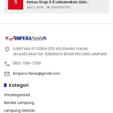
5
Ketua Grup S 4 Laksanakan Giat
Silaturahmi
April 7, 2025
10000537707
JL.BINTARA RT.021RW.009 KELURAHAN YUKUM
JAYA,KECAMATAN TERBANGGI BESAR PROVINSI LAMPUNG
0813-7919-7268
Ampera-News@gmail.com
Kategori
Uncategorized
Bandar Lampung
Lampung Selatan