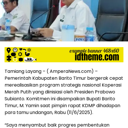
harga
iklan
yang
relatif
lebih
murah
dari
Koran
maupun
media
siber
lainnya,
Tamiang Layang – ( AmperaNews.com) –
desain
Pemerintah Kabupaten Barito Timur bergerak cepat
Koran
merealisasikan program strategis nasional Koperasi
dan
Merah Putih yang diinisiasi oleh Presiden Prabowo
media
Subianto. Komitmen ini disampaikan Bupati Barito
siber
Timur, M. Yamin saat pimpin rapat KDMP dihadapan
lebih
eksklusif,
para tamu undangan, Rabu (11/6/2025).
bergaya
trendi,
“Saya menyambut baik progres pembentukan