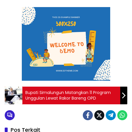
Bupati Simalungun Matangkan 11 Program
Unggulan Lewat Rakor Bareng OPD
Pos Terkait