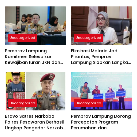
Uncategorized
Uncategorized
Pemprov Lampung
Eliminasi Malaria Jadi
Komitmen Selesaikan
Prioritas, Pemprov
Kewajiban Iuran JKN dan
Lampung Siapkan Langkah
Perkuat Tata Kelola
Terpadu
Kepesertaan BPJS
Kesehatan
Uncategorized
Uncategorized
Bravo Satres Narkoba
Pemprov Lampung Dorong
Polres Pesawaran Berhasil
Percepatan Program
Ungkap Pengedar Narkoba
Perumahan dan
Berikut BB 7,76 Gram Sabu
Pemberdayaan Ekonomi