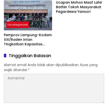
Rakyat
Ucapan Mohon Maaf Lahir
Bathin Tokoh Masyarakat
Pagardewa Yansori
Uncategorized
Pemprov Lampung–Kodam
XXI/Raden Intan
Tingkatkan Kapasitas
Bersama di Bidang
Komunikasi Publik
Tinggalkan Balasan
Alamat email Anda tidak akan dipublikasikan.
Ruas yang
wajib ditandai
*