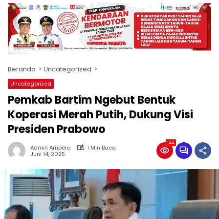
produk
antara
lain
mampu
menjadi
tempat
Beranda
Uncategorized
komunikasi
usaha
Uncategorized
(beriklan),
Pemkab Bartim Ngebut Bentuk
fokus
pada
Koperasi Merah Putih, Dukung Visi
pemberitaan
Presiden Prabowo
nasional
maupun
144
Admin Ampera
1 Min Baca
international,
Juni 14, 2025
bernuansa
lokal
dan
dinamis,
memiliki
kisaran