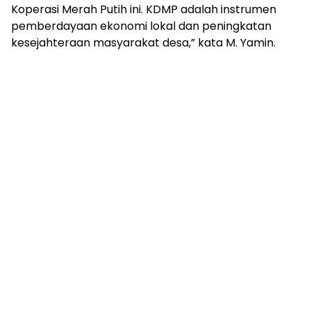
mengandung
Koperasi Merah Putih ini. KDMP adalah instrumen
unsur
pemberdayaan ekonomi lokal dan peningkatan
edukasi,
kesejahteraan masyarakat desa,” kata M. Yamin.
gaya
hidup,
hiburan,
bebas
dari
SARA,
narkoba
dan
berita
asusila
Media
Cetak
dan
Online
Ampera
News