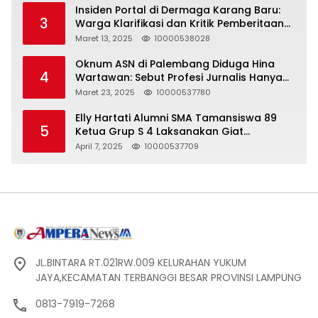
Insiden Portal di Dermaga Karang Baru:
3
Warga Klarifikasi dan Kritik Pemberitaan
yang Tidak Akurat
Maret 13, 2025
10000538028
Oknum ASN di Palembang Diduga Hina
4
Wartawan: Sebut Profesi Jurnalis Hanya
Seharga 2 Liter Bensin, Berujung Dugaan
Maret 23, 2025
10000537780
Pelanggaran UU ITE!
Elly Hartati Alumni SMA Tamansiswa 89
5
Ketua Grup S 4 Laksanakan Giat
Silaturahmi
April 7, 2025
10000537709
JL.BINTARA RT.021RW.009 KELURAHAN YUKUM
JAYA,KECAMATAN TERBANGGI BESAR PROVINSI LAMPUNG
0813-7919-7268