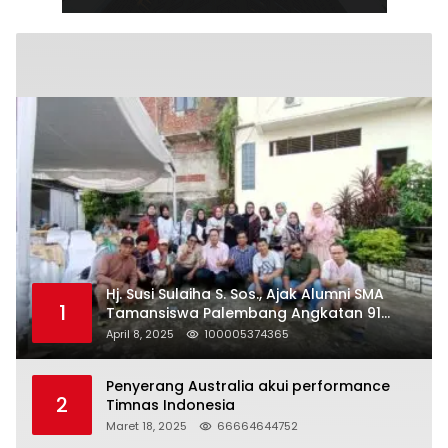
Hj. Susi Sulaiha S. Sos., Ajak Alumni SMA
1
Tamansiswa Palembang Angkatan 91
Halal Bihalal
April 8, 2025
100005374365
Penyerang Australia akui performance
2
Timnas Indonesia
Maret 18, 2025
66664644752