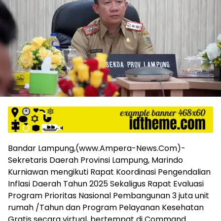
harga
iklan
yang
relatif
lebih
murah
dari
Koran
maupun
media
siber
lainnya,
desain
Koran
Bandar Lampung,(www.Ampera-News.Com)-
dan
Sekretaris Daerah Provinsi Lampung, Marindo
media
Kurniawan mengikuti Rapat Koordinasi Pengendalian
siber
lebih
Inflasi Daerah Tahun 2025 Sekaligus Rapat Evaluasi
eksklusif,
Program Prioritas Nasional Pembangunan 3 juta unit
bergaya
rumah /Tahun dan Program Pelayanan Kesehatan
trendi,
Gratis secara virtual, bertempat di Command