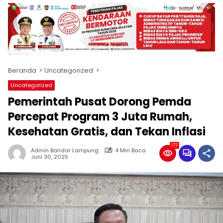
produk
antara
lain
mampu
menjadi
tempat
Beranda
Uncategorized
komunikasi
usaha
Uncategorized
(beriklan),
Pemerintah Pusat Dorong Pemda
fokus
pada
Percepat Program 3 Juta Rumah,
pemberitaan
Kesehatan Gratis, dan Tekan Inflasi
nasional
maupun
177
Admin Bandar Lampung
4 Min Baca
international,
Juni 30, 2025
bernuansa
lokal
dan
dinamis,
memiliki
kisaran