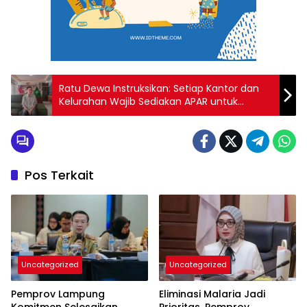
Ratu Dewa Instruksikan: Setiap Kantor dan
Kelurahan Wajib Sediakan APAR untuk
Keselamatan
Pos Terkait
Uncategorized
Uncategorized
Pemprov Lampung
Eliminasi Malaria Jadi