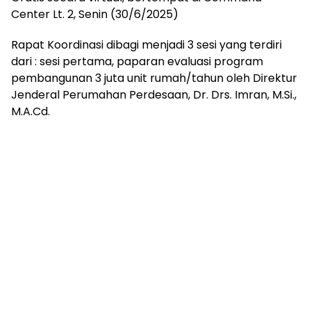
mengandung
Center Lt. 2, Senin (30/6/2025)
unsur
edukasi,
Rapat Koordinasi dibagi menjadi 3 sesi yang terdiri
gaya
dari : sesi pertama, paparan evaluasi program
hidup,
hiburan,
pembangunan 3 juta unit rumah/tahun oleh Direktur
bebas
Jenderal Perumahan Perdesaan, Dr. Drs. Imran, M.Si.,
dari
M.A.Cd.
SARA,
narkoba
dan
berita
asusila
Media
Cetak
dan
Online
Ampera
News