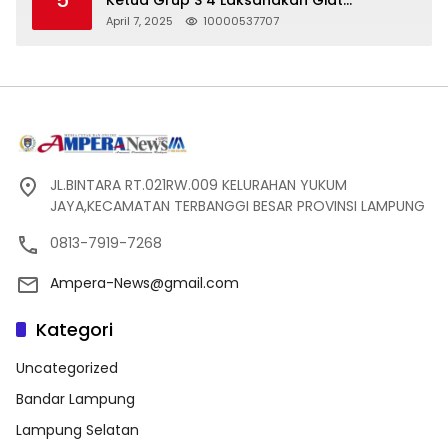
Silaturahmi
April 7, 2025
10000537707
JL.BINTARA RT.021RW.009 KELURAHAN YUKUM
JAYA,KECAMATAN TERBANGGI BESAR PROVINSI LAMPUNG
0813-7919-7268
Ampera-News@gmail.com
Kategori
Uncategorized
Bandar Lampung
Lampung Selatan