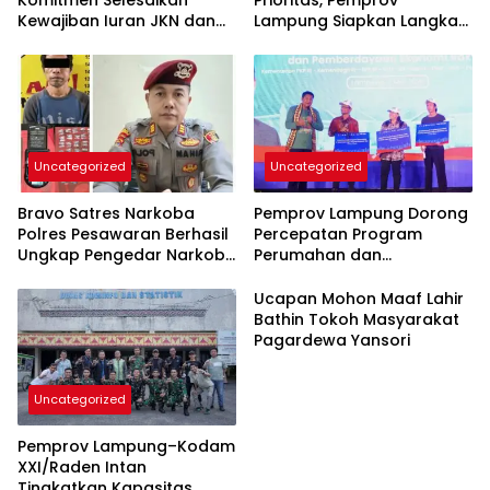
Komitmen Selesaikan
Prioritas, Pemprov
Kewajiban Iuran JKN dan
Lampung Siapkan Langkah
Perkuat Tata Kelola
Terpadu
Kepesertaan BPJS
Kesehatan
Uncategorized
Uncategorized
Bravo Satres Narkoba
Pemprov Lampung Dorong
Polres Pesawaran Berhasil
Percepatan Program
Ungkap Pengedar Narkoba
Perumahan dan
Berikut BB 7,76 Gram Sabu
Pemberdayaan Ekonomi
Rakyat
Ucapan Mohon Maaf Lahir
Bathin Tokoh Masyarakat
Pagardewa Yansori
Uncategorized
Pemprov Lampung–Kodam
XXI/Raden Intan
Tingkatkan Kapasitas