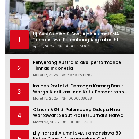
Hj. Susi Sulaiha S. Sos., Ajak Alumni SMA
1
Tamansiswa Palembang Angkatan 91
Halal Bihalal
April 8, 2025
100005374364
Penyerang Australia akui performance
2
Timnas Indonesia
Maret 18, 2025
66664644752
Insiden Portal di Dermaga Karang Baru:
3
Warga Klarifikasi dan Kritik Pemberitaan
yang Tidak Akurat
Maret 13, 2025
10000538028
Oknum ASN di Palembang Diduga Hina
4
Wartawan: Sebut Profesi Jurnalis Hanya
Seharga 2 Liter Bensin, Berujung Dugaan
Maret 23, 2025
10000537780
Pelanggaran UU ITE!
Elly Hartati Alumni SMA Tamansiswa 89
5
Ketua Grup S 4 Laksanakan Giat