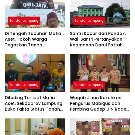
Bandar Lampung
Bandar Lampung
Di Tengah Tuduhan Mafia
Santri Kabur dari Pondok,
Aset, Tokoh Warga
Wali Santri Pertanyakan
Tegaskan Tanah
Keamanan Darul Fattah
Bersertifikat Milik Warga:
Kampus II Natar
Kini Dibangun SPBU Haji
Suef
Bandar Lampung
Bandar Lampung
Dituding Terlibat Mafia
Wagub Jihan Kukuhkan
Aset, Sekdaprov Lampung
Pengurus Mabigus dan
Buka Fakta Status Tanah
Pembina Gudep UIN Raden
Ryacudu
Intan, Dorong Pramuka
Perkuat Karakter Generasi
Muda