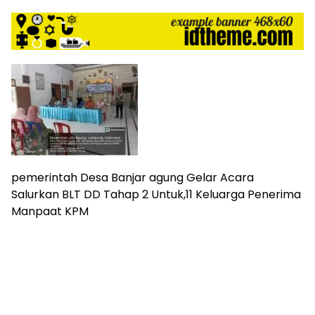
harga
iklan
yang
relatif
lebih
murah
dari
Koran
maupun
media
siber
lainnya,
pemerintah Desa Banjar agung Gelar Acara
desain
Salurkan BLT DD Tahap 2 Untuk,11 Keluarga Penerima
Koran
Manpaat KPM
dan
media
siber
lebih
eksklusif,
bergaya
trendi,