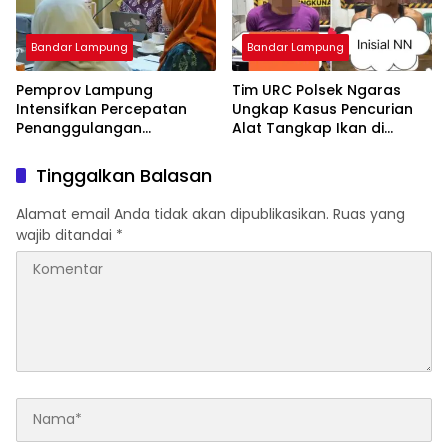
Bandar Lampung
Bandar Lampung
Pemprov Lampung
Tim URC Polsek Ngaras
Intensifkan Percepatan
Ungkap Kasus Pencurian
Penanggulangan
Alat Tangkap Ikan di
Tuberkulosis di
Pelabuhan Kota Jawa, Dua
Tanggamus
Terduga Pelaku
Tinggalkan Balasan
Diamankan.
Alamat email Anda tidak akan dipublikasikan.
Ruas yang
wajib ditandai
*