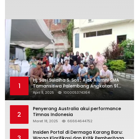
Hj. Susi Sulaiha S. Sos., Ajak Alumni SMA
1
Tamansiswa Palembang Angkatan 91
Halal Bihalal
April 8, 2025
100005374364
Penyerang Australia akui performance
2
Timnas Indonesia
Maret 18, 2025
66664644752
Insiden Portal di Dermaga Karang Baru:
3
Warga Klarifikasi dan Kritik Pemberitaan