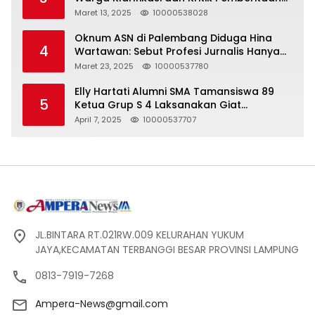
yang Tidak Akurat
Maret 13, 2025
10000538028
Oknum ASN di Palembang Diduga Hina
4
Wartawan: Sebut Profesi Jurnalis Hanya
Seharga 2 Liter Bensin, Berujung Dugaan
Maret 23, 2025
10000537780
Pelanggaran UU ITE!
Elly Hartati Alumni SMA Tamansiswa 89
5
Ketua Grup S 4 Laksanakan Giat
Silaturahmi
April 7, 2025
10000537707
JL.BINTARA RT.021RW.009 KELURAHAN YUKUM
JAYA,KECAMATAN TERBANGGI BESAR PROVINSI LAMPUNG
0813-7919-7268
Ampera-News@gmail.com