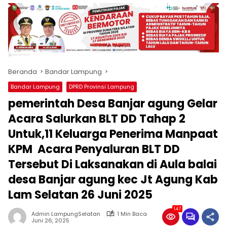
produk
antara
lain
mampu
menjadi
tempat
Beranda
Bandar Lampung
komunikasi
usaha
Bandar Lampung
DPRD Provinsi Lampung
(beriklan),
pemerintah Desa Banjar agung Gelar
fokus
pada
Acara Salurkan BLT DD Tahap 2
pemberitaan
Untuk,11 Keluarga Penerima Manpaat
nasional
KPM Acara Penyaluran BLT DD
maupun
international,
Tersebut Di Laksanakan di Aula balai
bernuansa
desa Banjar agung kec Jt Agung Kab
lokal
dan
Lam Selatan 26 Juni 2025
dinamis,
147
memiliki
Admin LampungSelatan
1 Min Baca
Juni 26, 2025
kisaran